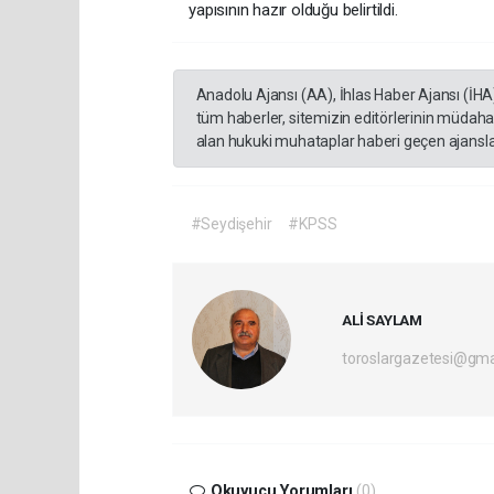
yapısının hazır olduğu belirtildi.
Anadolu Ajansı (AA), İhlas Haber Ajansı (İHA
tüm haberler, sitemizin editörlerinin müdaha
alan hukuki muhataplar haberi geçen ajanslar
#Seydişehir
#KPSS
ALİ SAYLAM
toroslargazetesi@gma
Okuyucu Yorumları
(0)