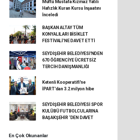
Müftü Mustafa Kızmaz Yatılı
Hafızlık Kuran Kursu İnşaatını
İnceledi
BAŞKAN ALTAY TÜM
KONYALILARI BİSİKLET
FESTİVALİ’NE DAVET ETTİ
SEYDİŞEHİR BELEDİYESİ'NDEN
670 ÖĞRENCİYE ÜCRETSİZ
TERCİH DANIŞMANLIĞI
Ketenli Kooperatifi'ne
İPART’dan 3.2 milyon hibe
SEYDİŞEHİR BELEDİYESİ SPOR
KULÜBÜ FUTBOLCULARINA
BAŞAKŞEHİR ‘DEN DAVET
En Çok Okunanlar