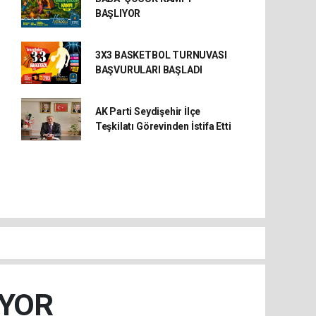
BAŞLIYOR
3X3 BASKETBOL TURNUVASI
BAŞVURULARI BAŞLADI
AK Parti Seydişehir İlçe
Teşkilatı Görevinden İstifa Etti
IYOR