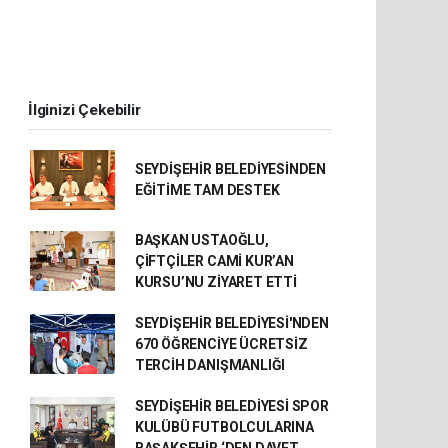
İlginizi Çekebilir
SEYDİŞEHİR BELEDİYESİNDEN
EĞİTİME TAM DESTEK
BAŞKAN USTAOĞLU,
ÇİFTÇİLER CAMİ KUR’AN
KURSU’NU ZİYARET ETTİ
SEYDİŞEHİR BELEDİYESİ'NDEN
670 ÖĞRENCİYE ÜCRETSİZ
TERCİH DANIŞMANLIĞI
SEYDİŞEHİR BELEDİYESİ SPOR
KULÜBÜ FUTBOLCULARINA
BAŞAKŞEHİR ‘DEN DAVET