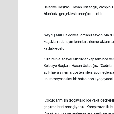
Belediye Başkanı Hasan Ustaoğlu, kampın 1-
Alanı'nda gerçekleştirileceğini belirtti.
Seydişehir
Belediyesi organizasyonuyla düz
kuşakların deneyimlerini birbirlerine aktarm
katılabilecek.
Kültürel ve sosyal etkinlikler kapsamında yen
Belediye Başkanı Hasan Ustaoğlu,: "Çadırlar
açık hava sinema gösterimleri, spor, eğlencel
unutamayacakları bir hafta sonu yaşayacak.
Çocuklarımızın doğayla iç içe vakit geçirere
geçirmelerini amaçlıyoruz. Kampımızın ilk b
Çocuklarımıza ve ailelerimize yönelik proje