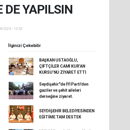
 DE YAPILSIN
8.2024 - 13:33
İlginizi Çekebilir
BAŞKAN USTAOĞLU,
ÇİFTÇİLER CAMİ KUR’AN
KURSU’NU ZİYARET ETTİ
Seydişehir"de İYİ Parti'den
gaziler ve şehit aileleri
derneğine ziyaret.
SEYDİŞEHİR BELEDİYESİNDEN
EĞİTİME TAM DESTEK