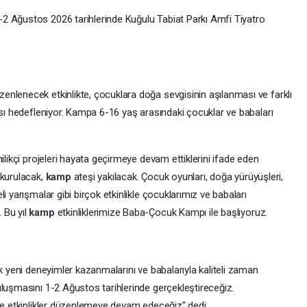
2 Ağustos 2026 tarihlerinde Kuğulu Tabiat Parkı Amfi Tiyatro
enlenecek etkinlikte, çocuklara doğa sevgisinin aşılanması ve farklı
ası hedefleniyor. Kampa 6-16 yaş arasındaki çocuklar ve babaları
ilikçi projeleri hayata geçirmeye devam ettiklerini ifade eden
 kurulacak,
kamp
ateşi yakılacak. Çocuk oyunları, doğa yürüyüşleri,
i yarışmalar gibi birçok etkinlikle çocuklarımız ve babaları
 Bu yıl
kamp
etkinliklerimize Baba-Çocuk Kampı ile başlıyoruz.
k yeni deneyimler kazanmalarını ve babalarıyla kaliteli zaman
uluşmasını 1-2 Ağustos tarihlerinde gerçekleştireceğiz.
 ve etkinlikler düzenlemeye devam edeceğiz" dedi.