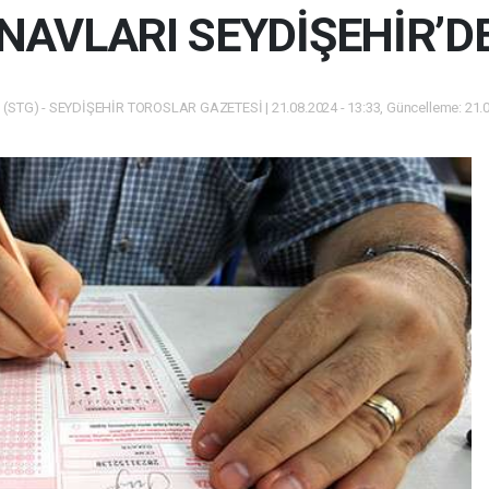
NAVLARI SEYDİŞEHİR’DE
(STG) - SEYDİŞEHİR TOROSLAR GAZETESİ | 21.08.2024 - 13:33, Güncelleme: 21.0