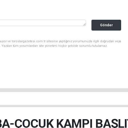
Gönder
uyor ve toroslargazetesi.com.tr sitesine yaptığınız yorumunuzla ilgili doğrudan veya
. Yazılan tüm yorumlardan site yönetimi hiçbir şekilde sorumlu tutulamaz.
A-ÇOCUK KAMPI BAŞL