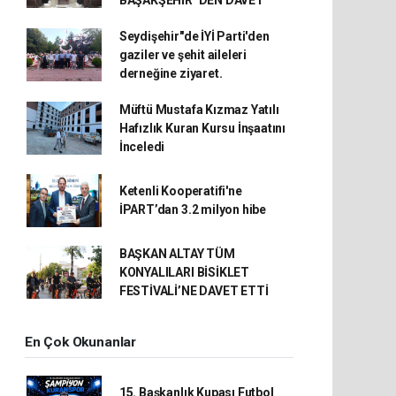
Seydişehir"de İYİ Parti'den
gaziler ve şehit aileleri
derneğine ziyaret.
Müftü Mustafa Kızmaz Yatılı
Hafızlık Kuran Kursu İnşaatını
İnceledi
Ketenli Kooperatifi'ne
İPART’dan 3.2 milyon hibe
BAŞKAN ALTAY TÜM
KONYALILARI BİSİKLET
FESTİVALİ’NE DAVET ETTİ
En Çok Okunanlar
15. Başkanlık Kupası Futbol