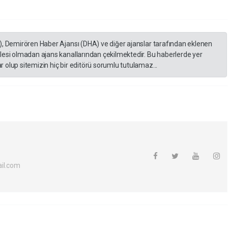
), Demirören Haber Ajansı (DHA) ve diğer ajanslar tarafından eklenen
lesi olmadan ajans kanallarından çekilmektedir. Bu haberlerde yer
 olup sitemizin hiç bir editörü sorumlu tutulamaz...
il.com