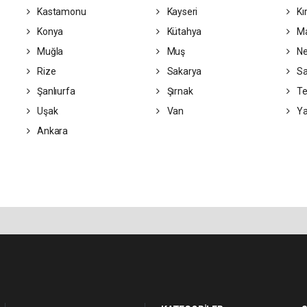
Kastamonu
Kayseri
Kı
Konya
Kütahya
Ma
Muğla
Muş
Ne
Rize
Sakarya
S
Şanlıurfa
Şırnak
Te
Uşak
Van
Ya
Ankara