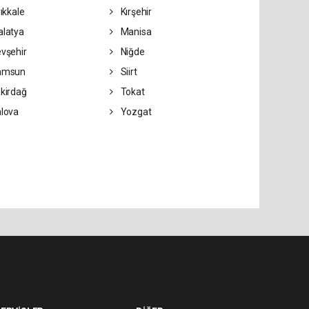
rıkkale
Kırşehir
latya
Manisa
vşehir
Niğde
amsun
Siirt
kirdağ
Tokat
lova
Yozgat