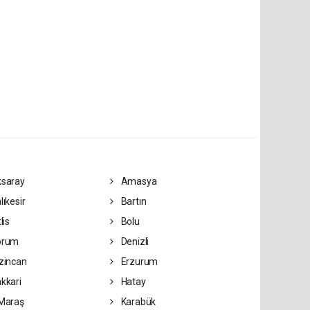
saray
Amasya
lıkesir
Bartın
lis
Bolu
orum
Denizli
zincan
Erzurum
kkari
Hatay
Maraş
Karabük