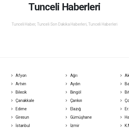
Tunceli Haberleri
Tunceli Haber, Tunceli Son Dakika Haberleri, Tunceli Haberleri
Afyon
Ağrı
Ak
Artvin
Aydın
Ba
Bilecik
Bingöl
Bit
Çanakkale
Çankırı
Ç
Edirne
Elazığ
Er
Giresun
Gümüşhane
Ha
İstanbul
İzmir
K.