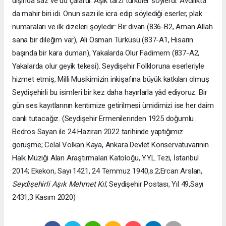
dışında saz ve ud çalardı. Aşık tarzı türküler söylerdi. Avcılıkta
da mahir biri idi. Onun sazı ile icra edip söylediği eserler, plak
numaraları ve ilk dizeleri şöyledir: Bir divan (836-B2, Aman Allah
sana bir dileğim var), Ali Osman Türküsü (837-A1, Hisarın
başında bir kara duman), Yakalarda Olur Fadimem (837-A2,
Yakalarda olur geyik tekesi). Seydişehir Folkloruna eserleriyle
hizmet etmiş, Milli Musikimizin inkişafına büyük katkıları olmuş
Seydişehirli bu isimleri bir kez daha hayırlarla yâd ediyoruz. Bir
gün ses kayıtlarının kentimize getirilmesi ümidimizi ise her daim
canlı tutacağız. (Seydişehir Ermenilerinden 1925 doğumlu
Bedros Sayan ile 24 Haziran 2022 tarihinde yaptığımız
görüşme; Celal Volkan Kaya, Ankara Devlet Konservatuvarının
Halk Müziği Alan Araştırmaları Katoloğu, Y.Y.L.Tezi, İstanbul
2014; Ekekon, Sayı 1421, 24 Temmuz 1940,s.2;Ercan Arslan,
Seydişehirli Aşık Mehmet Kıl
, Seydişehir Postası, Yıl 49,Sayı
2431,3 Kasım 2020)