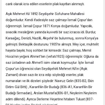
canlı olarak icra edilen eserlerin plak kayıtları alınmıştı.
Aşık Mehmet Kıl 1892 Seydişehir Sofuhane Mahallesi
doğumludur. Kendi ifadesiyle saz çalmayı İsmail Çopur’dan
öğrenmişti. İsmail Çopur 1871 Konya doğumludur. Yapıcılık,
sıvacılık mesleğinin yanında kuvvetli bir saz icracısı idi. Burdur,
Karaağaç, Denizli, Nazilli, Akşehir’de bulunmuş, sonra Konya’ya
gelmişti. Bektaşilik desturunu 1905’te almıştı. Mey içer, muhtelit
hayata bayılır, hoş sohbet bir kimsedir. Saz çalmayı, Memil
Hoca’nın yeğeni Ahmet’ten (vefatı1925) öğrenmiştir. Oğluna da
saz üstadının adı Ahmet’i isim olarak koymuştur. İşte İsmail
Çopur’un öğrencisi olan Seydişehirli Mehmet Kıl’ın (Aşık
Zamanî) divan sazı ile icra edip söylediği eserler, plak
numaraları ve ilk dizeleri şöyledir: Navruz Gelin (835-B2, Ekin
Ektim Gül Bitti) , Karanfilin Bir Budağı (836-A1, Karanfilin Bir
Budağı Sırmadan), Arslan Mustafa(836-B1, Neylerim Neylerim
adım dillendi). Ayrıca Derleme Heyetine hitaben Tuluat (837-