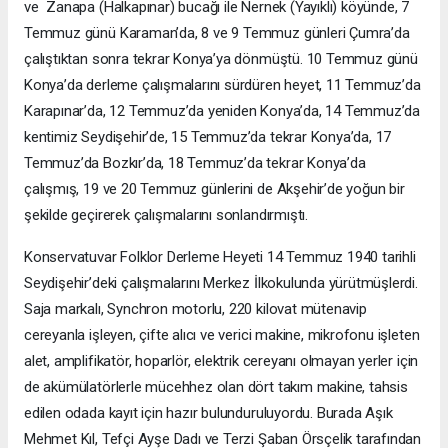
ve Zanapa (Halkapınar) bucağı ile Nernek (Yayıklı) köyünde, 7
Temmuz günü Karaman’da, 8 ve 9 Temmuz günleri Çumra’da
çalıştıktan sonra tekrar Konya’ya dönmüştü. 10 Temmuz günü
Konya’da derleme çalışmalarını sürdüren heyet, 11 Temmuz’da
Karapınar’da, 12 Temmuz’da yeniden Konya’da, 14 Temmuz’da
kentimiz Seydişehir’de, 15 Temmuz’da tekrar Konya’da, 17
Temmuz’da Bozkır’da, 18 Temmuz’da tekrar Konya’da
çalışmış, 19 ve 20 Temmuz günlerini de Akşehir’de yoğun bir
şekilde geçirerek çalışmalarını sonlandırmıştı.
Konservatuvar Folklor Derleme Heyeti 14 Temmuz 1940 tarihli
Seydişehir’deki çalışmalarını Merkez İlkokulunda yürütmüşlerdi.
Saja markalı, Synchron motorlu, 220 kilovat mütenavip
cereyanla işleyen, çifte alıcı ve verici makine, mikrofonu işleten
alet, amplifikatör, hoparlör, elektrik cereyanı olmayan yerler için
de akümülatörlerle mücehhez olan dört takım makine, tahsis
edilen odada kayıt için hazır bulunduruluyordu. Burada Aşık
Mehmet Kıl, Tefçi Ayşe Dadı ve Terzi Şaban Örsçelik tarafından