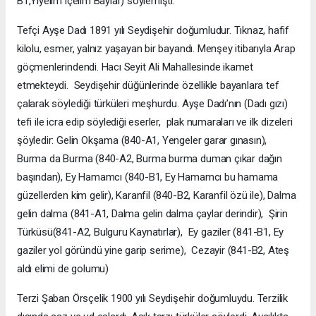
B1,Yiyelim içelim Baylar) söylemişti.
Tefçi Ayşe Dadı 1891 yılı Seydişehir doğumludur. Tıknaz, hafif
kilolu, esmer, yalnız yaşayan bir bayandı. Menşey itibarıyla Arap
göçmenlerindendi. Hacı Seyit Ali Mahallesinde ikamet
etmekteydi. Seydişehir düğünlerinde özellikle bayanlara tef
çalarak söylediği türküleri meşhurdu. Ayşe Dadı’nın (Dadı gızı)
tefi ile icra edip söylediği eserler, plak numaraları ve ilk dizeleri
şöyledir: Gelin Okşama (840-A1, Yengeler garar gınasın),
Burma da Burma (840-A2, Burma burma duman çıkar dağın
başından), Ey Hamamcı (840-B1, Ey Hamamcı bu hamama
güzellerden kim gelir), Karanfil (840-B2, Karanfil özü ile), Dalma
gelin dalma (841-A1, Dalma gelin dalma çaylar derindir), Şirin
Türküsü(841-A2, Bulguru Kaynatırlar), Ey gaziler (841-B1, Ey
gaziler yol göründü yine garip serime), Cezayir (841-B2, Ateş
aldı elimi de golumu)
Terzi Şaban Örsçelik 1900 yılı Seydişehir doğumluydu. Terzilik