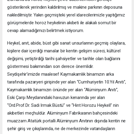
gösterilerek yerinden kaldırılmış ve makine parkının deposuna
nakledilmiştir. Yakın geçmişteki yerel idarecilerimizle yaptığımız
görüşmelerde horoz heykelinin akıbeti ile alakalı somut bir
cevap alamadığımızı belirtmek istiyorum.
Heykel, anıt, abide, büst gibi sanat unsurlarının geçmiş olaylara,
kişilere dair içerdiği manalar bir kentin gelişim süreci, kültürel
değişimi, yetiştirdiği tarihi şahsiyetler ve tarihle olan bağlarını
göstermesi bakımından son derece önemlidir.
Seydişehir’imizde maalesef Kaymakamlık binamızın arka
tarafında pazaryeri girişinde yer alan “Cumhuriyetin 10.Yıl Anıtı”,
Kaymakamlık binamızın önünde yer alan “Alüminyum Anıtı”,
Eski Çarşı Meydanındaki havuzun kenarında yer alan
“Ord.Prof.Dr. Sadi Irmak Büstü” ve “Hint Horozu Heykeli” nin
akıbetleri meçhuldür. Alüminyum Fabrikasının bahçesindeki
muazzam Atatürk portalli Alüminyum Anıtının dışında kentin ne
şehir giriş ve çıkışlarında, ne de merkezinde vatandaşların