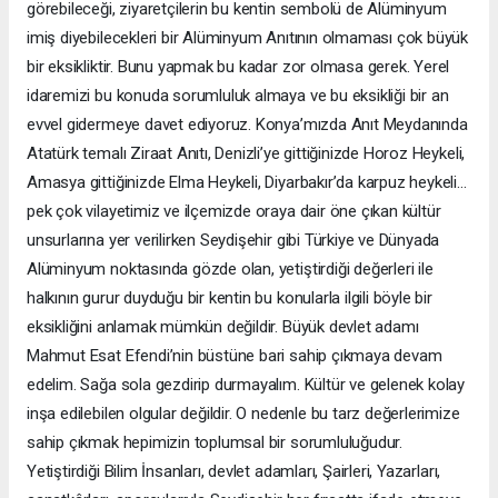
görebileceği, ziyaretçilerin bu kentin sembolü de Alüminyum
imiş diyebilecekleri bir Alüminyum Anıtının olmaması çok büyük
bir eksikliktir. Bunu yapmak bu kadar zor olmasa gerek. Yerel
idaremizi bu konuda sorumluluk almaya ve bu eksikliği bir an
evvel gidermeye davet ediyoruz. Konya’mızda Anıt Meydanında
Atatürk temalı Ziraat Anıtı, Denizli’ye gittiğinizde Horoz Heykeli,
Amasya gittiğinizde Elma Heykeli, Diyarbakır’da karpuz heykeli…
pek çok vilayetimiz ve ilçemizde oraya dair öne çıkan kültür
unsurlarına yer verilirken Seydişehir gibi Türkiye ve Dünyada
Alüminyum noktasında gözde olan, yetiştirdiği değerleri ile
halkının gurur duyduğu bir kentin bu konularla ilgili böyle bir
eksikliğini anlamak mümkün değildir. Büyük devlet adamı
Mahmut Esat Efendi’nin büstüne bari sahip çıkmaya devam
edelim. Sağa sola gezdirip durmayalım. Kültür ve gelenek kolay
inşa edilebilen olgular değildir. O nedenle bu tarz değerlerimize
sahip çıkmak hepimizin toplumsal bir sorumluluğudur.
Yetiştirdiği Bilim İnsanları, devlet adamları, Şairleri, Yazarları,