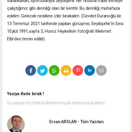
sanatkârları, sporcularıyla Seydişehir her fırsatta ifade etmeye
çalıştığımız gibi derinliği olan bir kenttir. Bu derinliği muhafaza
edelim. Gelecek nesillere izler bırakalım. (Cevdet Duranoğlu ile
13 Temmuz 2021 tarihinde yapılan görüşme; Seydişehir’in Sesi
1Eylül 1991,sayfa 3, Horoz Heykelinin fotoğrafı Mehmet
Elbi’den temin edildi)
Yazıya ifade bırak !
Bu yazıya hiç ifade kullanılmamış ilk ifadeyi siz kullanın.
Ercan ARSLAN - Tüm Yazıları