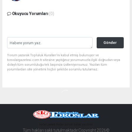
Okuyucu Yorumları
(0)
Gönder
Yorum yazarak Topluluk Kuralları’nı kabul etmiş bulunuyor ve
toroslargazetesi.com.tr sitesine yaptığınız yorumunuzla ilgili doğrudan veya
dolaylı tüm sorumluluğu tek başınıza üstleniyorsunuz. Yazılan tüm
yorumlardan site yönetimi hiçbir şekilde sorumlu tutulamaz.
haber paketi
haber scripti
haber yazılımı
Tüm hakları saklı tutulmaktadır.Copyright 2026©