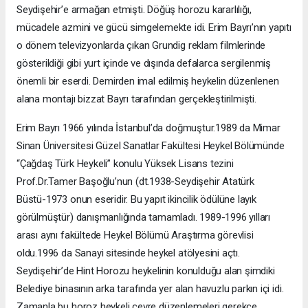
Seydişehir’e armağan etmişti. Döğüş horozu kararlılığı,
mücadele azmini ve gücü simgelemekte idi. Erim Bayrı’nın yapıtı
o dönem televizyonlarda çıkan Grundig reklam filmlerinde
gösterildiği gibi yurt içinde ve dışında defalarca sergilenmiş
önemli bir eserdi. Demirden imal edilmiş heykelin düzenlenen
alana montajı bizzat Bayrı tarafından gerçekleştirilmişti.
Erim Bayrı 1966 yılında İstanbul’da doğmuştur.1989 da Mimar
Sinan Üniversitesi Güzel Sanatlar Fakültesi Heykel Bölümünde
“Çağdaş Türk Heykeli” konulu Yüksek Lisans tezini
Prof.Dr.Tamer Başoğlu’nun (dt.1938-Seydişehir Atatürk
Büstü-1973 onun eseridir. Bu yapıt ikincilik ödülüne layık
görülmüştür) danışmanlığında tamamladı. 1989-1996 yılları
arası aynı fakültede Heykel Bölümü Araştırma görevlisi
oldu.1996 da Sanayi sitesinde heykel atölyesini açtı.
Seydişehir’de Hint Horozu heykelinin konulduğu alan şimdiki
Belediye binasının arka tarafında yer alan havuzlu parkın içi idi.
Zamanla bu horoz heykeli çevre düzenlemeleri gerekçe