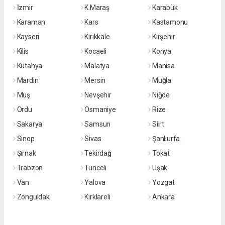
İzmir
K.Maraş
Karabük
Karaman
Kars
Kastamonu
Kayseri
Kırıkkale
Kırşehir
Kilis
Kocaeli
Konya
Kütahya
Malatya
Manisa
Mardin
Mersin
Muğla
Muş
Nevşehir
Niğde
Ordu
Osmaniye
Rize
Sakarya
Samsun
Siirt
Sinop
Sivas
Şanlıurfa
Şırnak
Tekirdağ
Tokat
Trabzon
Tunceli
Uşak
Van
Yalova
Yozgat
Zonguldak
Kırklareli
Ankara