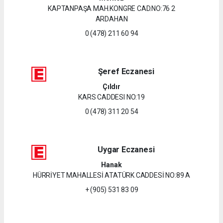
KAPTANPAŞA MAH.KONGRE CAD.NO:76 2
ARDAHAN
0 (478) 211 60 94
Şeref Eczanesi
Çıldır
KARS CADDESI NO:19
0 (478) 311 20 54
Uygar Eczanesi
Hanak
HÜRRİYET MAHALLESİ ATATÜRK CADDESİ NO:89 A
+ (905) 531 83 09