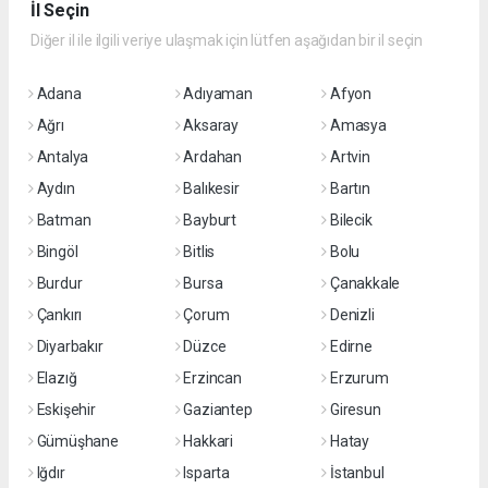
İl Seçin
Diğer il ile ilgili veriye ulaşmak için lütfen aşağıdan bir il seçin
Adana
Adıyaman
Afyon
Ağrı
Aksaray
Amasya
Antalya
Ardahan
Artvin
Aydın
Balıkesir
Bartın
Batman
Bayburt
Bilecik
Bingöl
Bitlis
Bolu
Burdur
Bursa
Çanakkale
Çankırı
Çorum
Denizli
Diyarbakır
Düzce
Edirne
Elazığ
Erzincan
Erzurum
Eskişehir
Gaziantep
Giresun
Gümüşhane
Hakkari
Hatay
Iğdır
Isparta
İstanbul