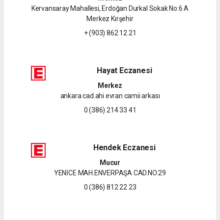
Kervansaray Mahallesi, Erdoğan Durkal Sokak No:6 A
Merkez Kırşehir
+ (903) 862 12 21
Hayat Eczanesi
Merkez
ankara cad.ahi evran camii arkası
0 (386) 214 33 41
Hendek Eczanesi
Mucur
YENİCE MAH.ENVERPAŞA CAD.NO:29
0 (386) 812 22 23