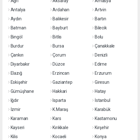
Ağrı
Aksaray
Amasya
Antalya
Ardahan
Artvin
Aydın
Balıkesir
Bartın
Batman
Bayburt
Bilecik
Bingöl
Bitlis
Bolu
Burdur
Bursa
Çanakkale
Çankırı
Çorum
Denizli
Diyarbakır
Düzce
Edirne
Elazığ
Erzincan
Erzurum
Eskişehir
Gaziantep
Giresun
Gümüşhane
Hakkari
Hatay
Iğdır
Isparta
İstanbul
İzmir
K.Maraş
Karabük
Karaman
Kars
Kastamonu
Kayseri
Kırıkkale
Kırşehir
Kilis
Kocaeli
Konya