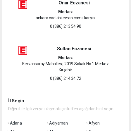
Onur Eczanesi
Merkez
ankara cad ahi evran camii karşısı
0 (386) 213 54 90
Sultan Eczanesi
Merkez
Kervansaray Mahallesi, 2019 Sokak No:1 Merkez
Kırşehir
0 (386) 214 34 72
İl Seçin
Diğer il ile ilgili veriye ulaşmak için lütfen aşağıdan bir il seçin
Adana
Adıyaman
Afyon