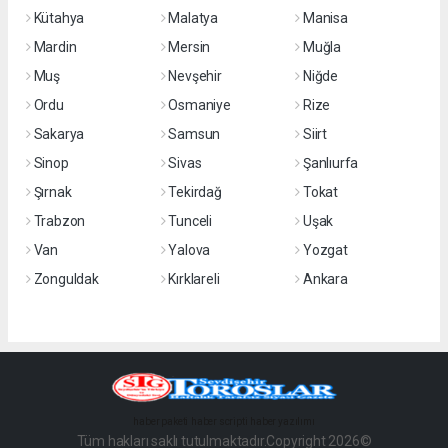
Kütahya
Malatya
Manisa
Mardin
Mersin
Muğla
Muş
Nevşehir
Niğde
Ordu
Osmaniye
Rize
Sakarya
Samsun
Siirt
Sinop
Sivas
Şanlıurfa
Şırnak
Tekirdağ
Tokat
Trabzon
Tunceli
Uşak
Van
Yalova
Yozgat
Zonguldak
Kırklareli
Ankara
haber paketi
haber scripti
haber yazılımı
Tüm hakları saklı tutulmaktadır.Copyright 2026©