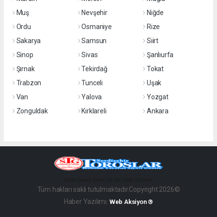
Muş
Nevşehir
Niğde
Ordu
Osmaniye
Rize
Sakarya
Samsun
Siirt
Sinop
Sivas
Şanlıurfa
Şırnak
Tekirdağ
Tokat
Trabzon
Tunceli
Uşak
Van
Yalova
Yozgat
Zonguldak
Kırklareli
Ankara
haber paketi
haber scripti
haber yazılımı
Tüm hakları saklı tutulmaktadır.Copyright 2026©
Haber Yazılımı:
Web Aksiyon ®