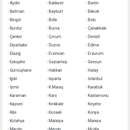
Aydın
Balıkesir
Bartın
Batman
Bayburt
Bilecik
Bingöl
Bitlis
Bolu
Burdur
Bursa
Çanakkale
Çankırı
Çorum
Denizli
Diyarbakır
Düzce
Edirne
Elazığ
Erzincan
Erzurum
Eskişehir
Gaziantep
Giresun
Gümüşhane
Hakkari
Hatay
Iğdır
Isparta
İstanbul
İzmir
K.Maraş
Karabük
Karaman
Kars
Kastamonu
Kayseri
Kırıkkale
Kırşehir
Kilis
Kocaeli
Konya
Kütahya
Malatya
Manisa
Mardin
Mersin
Muğla