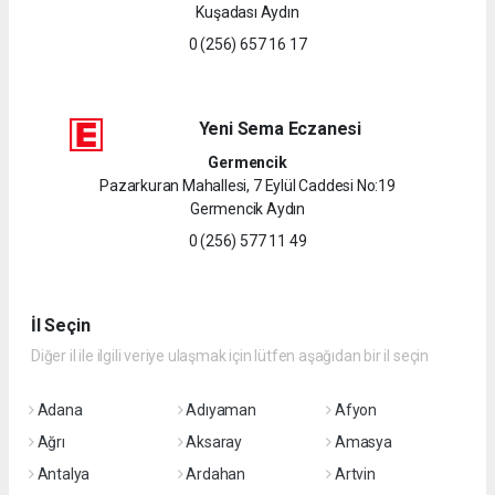
Kuşadası Aydın
0 (256) 657 16 17
Yeni Sema Eczanesi
Germencik
Pazarkuran Mahallesi, 7 Eylül Caddesi No:19
Germencik Aydın
0 (256) 577 11 49
İl Seçin
Diğer il ile ilgili veriye ulaşmak için lütfen aşağıdan bir il seçin
Adana
Adıyaman
Afyon
Ağrı
Aksaray
Amasya
Antalya
Ardahan
Artvin