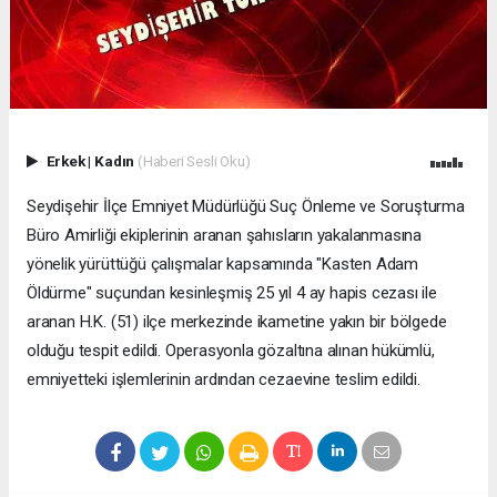
Erkek
|
Kadın
(Haberi Sesli Oku)
Seydişehir İlçe Emniyet Müdürlüğü Suç Önleme ve Soruşturma
Büro Amirliği ekiplerinin aranan şahısların yakalanmasına
yönelik yürüttüğü çalışmalar kapsamında "Kasten Adam
Öldürme" suçundan kesinleşmiş 25 yıl 4 ay hapis cezası ile
aranan H.K. (51) ilçe merkezinde ikametine yakın bir bölgede
olduğu tespit edildi. Operasyonla gözaltına alınan hükümlü,
emniyetteki işlemlerinin ardından cezaevine teslim edildi.