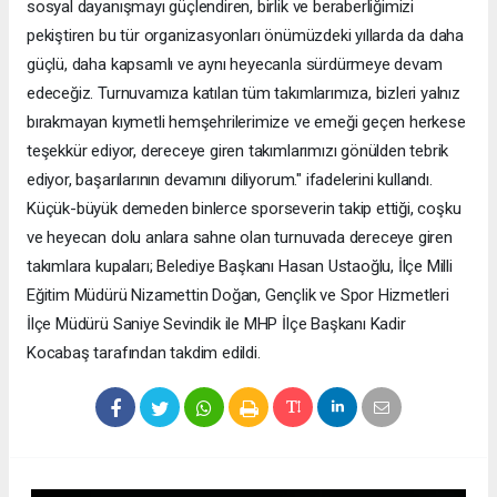
sosyal dayanışmayı güçlendiren, birlik ve beraberliğimizi
pekiştiren bu tür organizasyonları önümüzdeki yıllarda da daha
güçlü, daha kapsamlı ve aynı heyecanla sürdürmeye devam
edeceğiz. Turnuvamıza katılan tüm takımlarımıza, bizleri yalnız
bırakmayan kıymetli hemşehrilerimize ve emeği geçen herkese
teşekkür ediyor, dereceye giren takımlarımızı gönülden tebrik
ediyor, başarılarının devamını diliyorum." ifadelerini kullandı.
Küçük-büyük demeden binlerce sporseverin takip ettiği, coşku
ve heyecan dolu anlara sahne olan turnuvada dereceye giren
takımlara kupaları; Belediye Başkanı Hasan Ustaoğlu, İlçe Milli
Eğitim Müdürü Nizamettin Doğan, Gençlik ve Spor Hizmetleri
İlçe Müdürü Saniye Sevindik ile MHP İlçe Başkanı Kadir
Kocabaş tarafından takdim edildi.