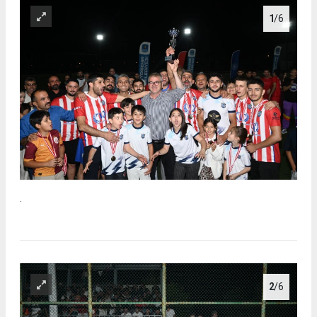
1
/6
.
2
/6