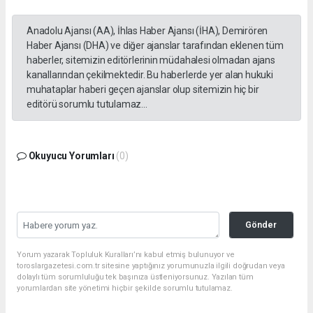
Anadolu Ajansı (AA), İhlas Haber Ajansı (İHA), Demirören
Haber Ajansı (DHA) ve diğer ajanslar tarafından eklenen tüm
haberler, sitemizin editörlerinin müdahalesi olmadan ajans
kanallarından çekilmektedir. Bu haberlerde yer alan hukuki
muhataplar haberi geçen ajanslar olup sitemizin hiç bir
editörü sorumlu tutulamaz...
Okuyucu Yorumları
(0)
Gönder
Yorum yazarak Topluluk Kuralları’nı kabul etmiş bulunuyor ve
toroslargazetesi.com.tr sitesine yaptığınız yorumunuzla ilgili doğrudan veya
dolaylı tüm sorumluluğu tek başınıza üstleniyorsunuz. Yazılan tüm
yorumlardan site yönetimi hiçbir şekilde sorumlu tutulamaz.