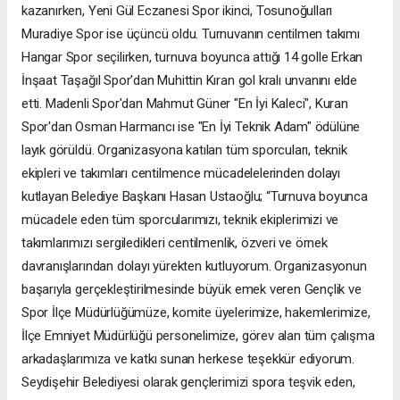
kazanırken, Yeni Gül Eczanesi Spor ikinci, Tosunoğulları
Muradiye Spor ise üçüncü oldu. Turnuvanın centilmen takımı
Hangar Spor seçilirken, turnuva boyunca attığı 14 golle Erkan
İnşaat Taşağıl Spor'dan Muhittin Kıran gol kralı unvanını elde
etti. Madenli Spor'dan Mahmut Güner "En İyi Kaleci", Kuran
Spor'dan Osman Harmancı ise "En İyi Teknik Adam" ödülüne
layık görüldü. Organizasyona katılan tüm sporcuları, teknik
ekipleri ve takımları centilmence mücadelelerinden dolayı
kutlayan Belediye Başkanı Hasan Ustaoğlu; “Turnuva boyunca
mücadele eden tüm sporcularımızı, teknik ekiplerimizi ve
takımlarımızı sergiledikleri centilmenlik, özveri ve örnek
davranışlarından dolayı yürekten kutluyorum. Organizasyonun
başarıyla gerçekleştirilmesinde büyük emek veren Gençlik ve
Spor İlçe Müdürlüğümüze, komite üyelerimize, hakemlerimize,
İlçe Emniyet Müdürlüğü personelimize, görev alan tüm çalışma
arkadaşlarımıza ve katkı sunan herkese teşekkür ediyorum.
Seydişehir Belediyesi olarak gençlerimizi spora teşvik eden,