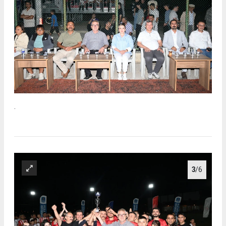
.
3
/6