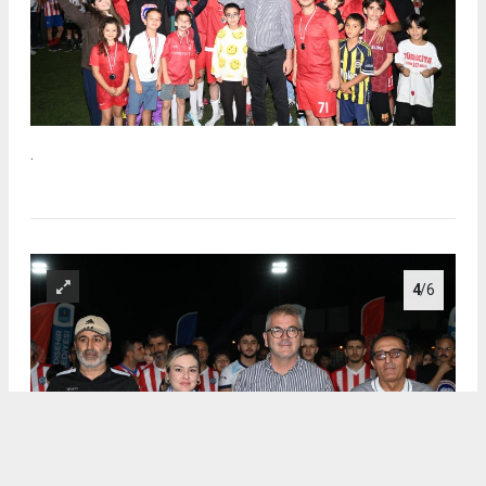
.
4
/6