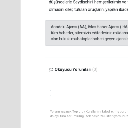
düşüncelerle Seydişehirli hemşerilerimin ve
olmasını diler, tutulan oruçların, yapılan iba
Anadolu Ajansı (AA), İhlas Haber Ajansı (İHA
tüm haberler, sitemizin editörlerinin müdaha
alan hukuki muhataplar haberi geçen ajanslar
Okuyucu Yorumları
(0)
Yorum yazarak Topluluk Kuralları’nı kabul etmiş bulun
dolaylı tüm sorumluluğu tek başınıza üstleniyorsunuz