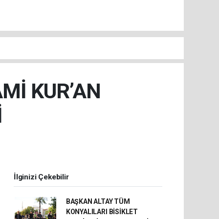
AMİ KUR’AN
İ
İlginizi Çekebilir
BAŞKAN ALTAY TÜM
KONYALILARI BİSİKLET