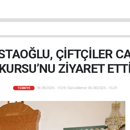
TAOĞLU, ÇİFTÇİLER C
KURSU’NU ZİYARET ETT
06.08.2026 - 15:29, Güncelleme: 06.08.2026 - 15:29
TÜRKIYE