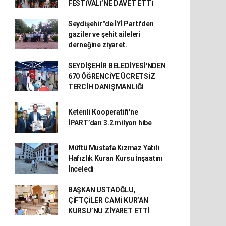
FESTİVALİ’NE DAVET ETTİ
Seydişehir"de İYİ Parti'den
gaziler ve şehit aileleri
derneğine ziyaret.
SEYDİŞEHİR BELEDİYESİ'NDEN
670 ÖĞRENCİYE ÜCRETSİZ
TERCİH DANIŞMANLIĞI
Ketenli Kooperatifi'ne
İPART’dan 3.2 milyon hibe
Müftü Mustafa Kızmaz Yatılı
Hafızlık Kuran Kursu İnşaatını
İnceledi
BAŞKAN USTAOĞLU,
ÇİFTÇİLER CAMİ KUR’AN
KURSU’NU ZİYARET ETTİ