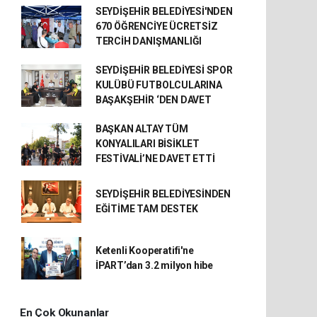
SEYDİŞEHİR BELEDİYESİ'NDEN
670 ÖĞRENCİYE ÜCRETSİZ
TERCİH DANIŞMANLIĞI
SEYDİŞEHİR BELEDİYESİ SPOR
KULÜBÜ FUTBOLCULARINA
BAŞAKŞEHİR ‘DEN DAVET
BAŞKAN ALTAY TÜM
KONYALILARI BİSİKLET
FESTİVALİ’NE DAVET ETTİ
SEYDİŞEHİR BELEDİYESİNDEN
EĞİTİME TAM DESTEK
Ketenli Kooperatifi'ne
İPART’dan 3.2 milyon hibe
En Çok Okunanlar