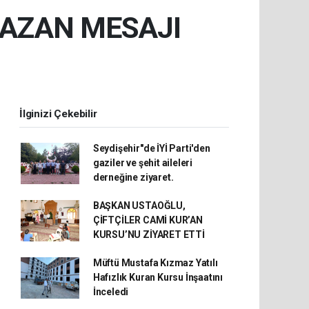
MAZAN MESAJI
İlginizi Çekebilir
Seydişehir"de İYİ Parti'den
gaziler ve şehit aileleri
derneğine ziyaret.
BAŞKAN USTAOĞLU,
ÇİFTÇİLER CAMİ KUR’AN
KURSU’NU ZİYARET ETTİ
Müftü Mustafa Kızmaz Yatılı
Hafızlık Kuran Kursu İnşaatını
İnceledi