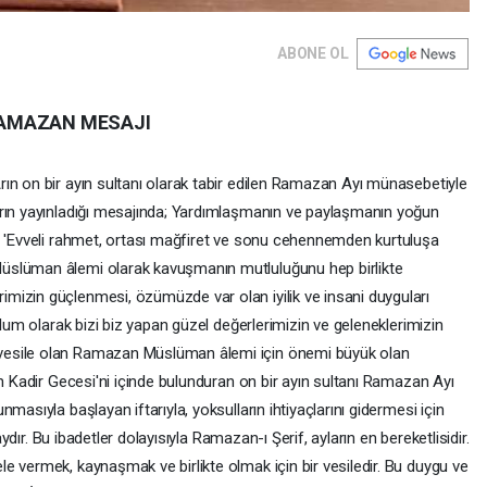
ABONE OL
 RAMAZAN MESAJI
ın on bir ayın sultanı olarak tabir edilen Ramazan Ayı münasebetiyle
Arın yayınladığı mesajında; Yardımlaşmanın ve paylaşmanın yoğun
, 'Evveli rahmet, ortası mağfiret ve sonu cehennemden kurtuluşa
üslüman âlemi olarak kavuşmanın mutluluğunu hep birlikte
mizin güçlenmesi, özümüzde var olan iyilik ve insani duyguları
plum olarak bizi biz yapan güzel değerlerimizin ve geleneklerimizin
vesile olan Ramazan Müslüman âlemi için önemi büyük olan
an Kadir Gecesi'ni içinde bulunduran on bir ayın sultanı Ramazan Ayı
masıyla başlayan iftarıyla, yoksulların ihtiyaçlarını gidermesi için
aydır. Bu ibadetler dolayısıyla Ramazan-ı Şerif, ayların en bereketlisidir.
e vermek, kaynaşmak ve birlikte olmak için bir vesiledir. Bu duygu ve