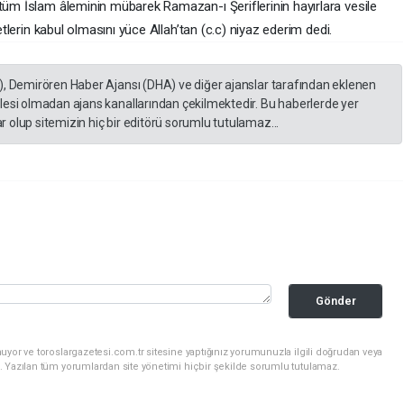
 tüm İslam âleminin mübarek Ramazan-ı Şeriflerinin hayırlara vesile
detlerin kabul olmasını yüce Allah’tan (c.c) niyaz ederim dedi.
), Demirören Haber Ajansı (DHA) ve diğer ajanslar tarafından eklenen
lesi olmadan ajans kanallarından çekilmektedir. Bu haberlerde yer
 olup sitemizin hiç bir editörü sorumlu tutulamaz...
Gönder
uyor ve toroslargazetesi.com.tr sitesine yaptığınız yorumunuzla ilgili doğrudan veya
. Yazılan tüm yorumlardan site yönetimi hiçbir şekilde sorumlu tutulamaz.