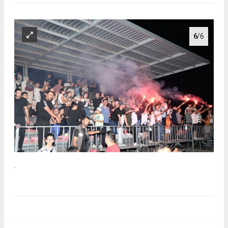
6
/6
.