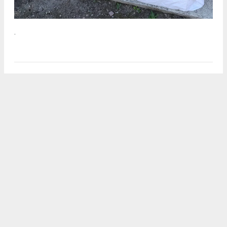
.
2
/5