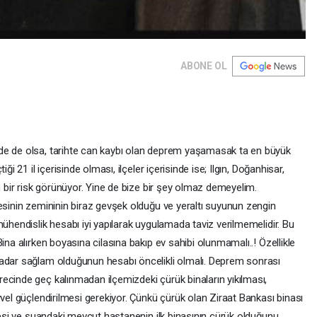
ABONE OL
de de olsa, tarihte can kaybı olan deprem yaşamasak ta en büyük
ği 21 il içerisinde olması, ilçeler içerisinde ise; Ilgın, Doğanhisar,
in bir risk görünüyor. Yine de bize bir şey olmaz demeyelim.
esinin zemininin biraz gevşek olduğu ve yeraltı suyunun zengin
mühendislik hesabı iyi yapılarak uygulamada taviz verilmemelidir. Bu
ina alırken boyasına cilasına bakıp ev sahibi olunmamalı..! Özellikle
kadar sağlam olduğunun hesabı öncelikli olmalı. Deprem sonrası
ecinde geç kalınmadan ilçemizdeki çürük binaların yıkılması,
vvel güçlendirilmesi gerekiyor. Çünkü çürük olan Ziraat Bankası binası
anesi ve şuandaki mevcut hastanenin ilk binasının çürük olduğunu