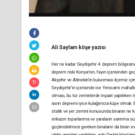
Ali Saylam köşe yazısı
Her ne kadar Seydişehir 4. deprem bölgesin
deprem riski Konya’nın, fayın içerisinden geçti
Akşehir ve Altınekin’in bulunması ilçemiz iç
Seydişehir’in içerisinde ise Yenicami mahall
olması, bu tür zeminlerde inşaat yapılırken 
asrın depremi iyice kulağımıza küpe olmalı. B
statik ve yer zemini konusunda binanın ne 
enkazın toparlanma ve yaraların sarınma sür
güçlendirilmesi gereken binaların da biran e
yıkılıp yeniden yapılırken, eski Devlet Hast