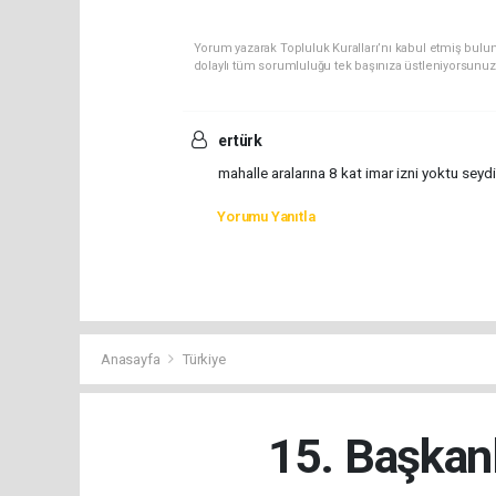
Yorum yazarak Topluluk Kuralları’nı kabul etmiş bulun
dolaylı tüm sorumluluğu tek başınıza üstleniyorsunuz
ertürk
mahalle aralarına 8 kat imar izni yoktu sey
Yorumu Yanıtla
Anasayfa
Türkiye
15. Başkanl