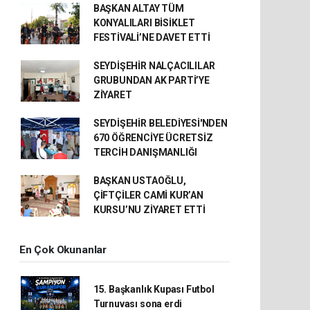
BAŞKAN ALTAY TÜM
KONYALILARI BİSİKLET
FESTİVALİ’NE DAVET ETTİ
SEYDİŞEHİR NALÇACILILAR
GRUBUNDAN AK PARTİ’YE
ZİYARET
SEYDİŞEHİR BELEDİYESİ'NDEN
670 ÖĞRENCİYE ÜCRETSİZ
TERCİH DANIŞMANLIĞI
BAŞKAN USTAOĞLU,
ÇİFTÇİLER CAMİ KUR’AN
KURSU’NU ZİYARET ETTİ
En Çok Okunanlar
15. Başkanlık Kupası Futbol
Turnuvası sona erdi