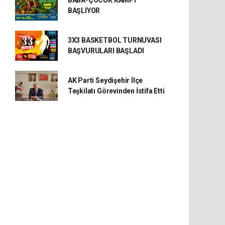
BABA-ÇOCUK KAMPI
BAŞLIYOR
3X3 BASKETBOL TURNUVASI
BAŞVURULARI BAŞLADI
AK Parti Seydişehir İlçe
Teşkilatı Görevinden İstifa Etti