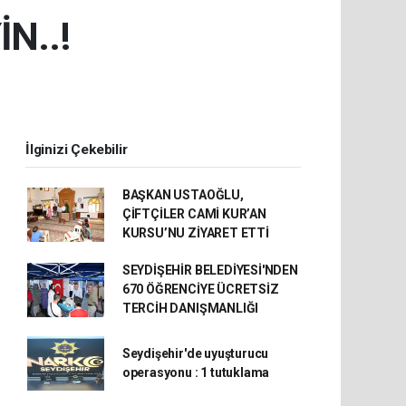
N..!
İlginizi Çekebilir
BAŞKAN USTAOĞLU,
ÇİFTÇİLER CAMİ KUR’AN
KURSU’NU ZİYARET ETTİ
SEYDİŞEHİR BELEDİYESİ'NDEN
670 ÖĞRENCİYE ÜCRETSİZ
TERCİH DANIŞMANLIĞI
Seydişehir'de uyuşturucu
operasyonu : 1 tutuklama