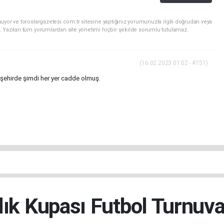
uyor ve toroslargazetesi.com.tr sitesine yaptığınız yorumunuzla ilgili doğrudan veya
. Yazılan tüm yorumlardan site yönetimi hiçbir şekilde sorumlu tutulamaz.
(16.02.2023 01:02 - #751)
dişehirde şimdi her yer cadde olmuş.
ık Kupası Futbol Turnuva