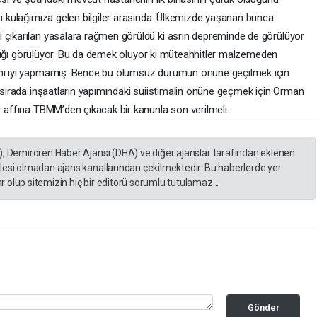
ğu kulağımıza gelen bilgiler arasında. Ülkemizde yaşanan bunca
 çıkarılan yasalara rağmen görüldü ki asrın depreminde de görülüyor
kıldığı görülüyor. Bu da demek oluyor ki müteahhitler malzemeden
şini iyi yapmamış. Bence bu olumsuz durumun önüne geçilmek için
ı sırada inşaatların yapımındaki suiistimalin önüne geçmek için Orman
r affına TBMM’den çıkacak bir kanunla son verilmeli.
), Demirören Haber Ajansı (DHA) ve diğer ajanslar tarafından eklenen
lesi olmadan ajans kanallarından çekilmektedir. Bu haberlerde yer
 olup sitemizin hiç bir editörü sorumlu tutulamaz...
Gönder