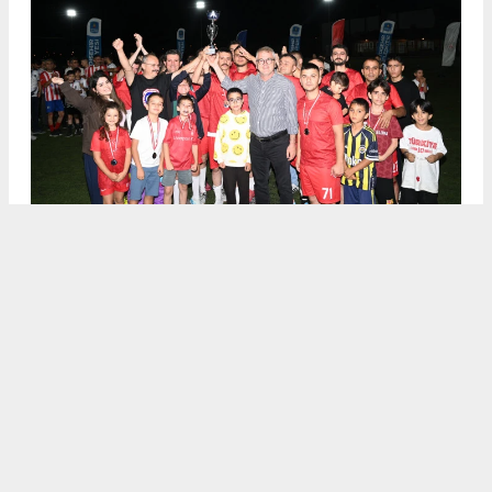
.
4
/6