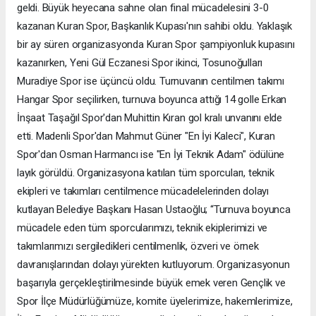
geldi. Büyük heyecana sahne olan final mücadelesini 3-0
kazanan Kuran Spor, Başkanlık Kupası'nın sahibi oldu. Yaklaşık
bir ay süren organizasyonda Kuran Spor şampiyonluk kupasını
kazanırken, Yeni Gül Eczanesi Spor ikinci, Tosunoğulları
Muradiye Spor ise üçüncü oldu. Turnuvanın centilmen takımı
Hangar Spor seçilirken, turnuva boyunca attığı 14 golle Erkan
İnşaat Taşağıl Spor'dan Muhittin Kıran gol kralı unvanını elde
etti. Madenli Spor'dan Mahmut Güner "En İyi Kaleci", Kuran
Spor'dan Osman Harmancı ise "En İyi Teknik Adam" ödülüne
layık görüldü. Organizasyona katılan tüm sporcuları, teknik
ekipleri ve takımları centilmence mücadelelerinden dolayı
kutlayan Belediye Başkanı Hasan Ustaoğlu; “Turnuva boyunca
mücadele eden tüm sporcularımızı, teknik ekiplerimizi ve
takımlarımızı sergiledikleri centilmenlik, özveri ve örnek
davranışlarından dolayı yürekten kutluyorum. Organizasyonun
başarıyla gerçekleştirilmesinde büyük emek veren Gençlik ve
Spor İlçe Müdürlüğümüze, komite üyelerimize, hakemlerimize,