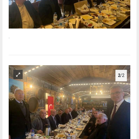
.
2
/2