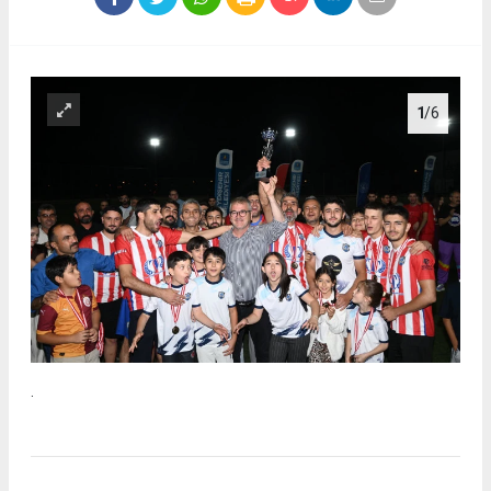
1
/6
.