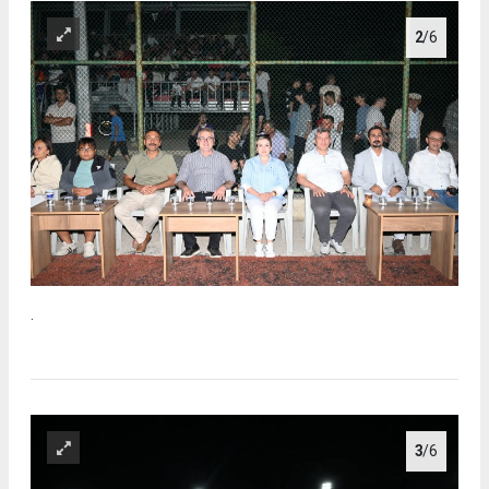
2
/6
.
3
/6