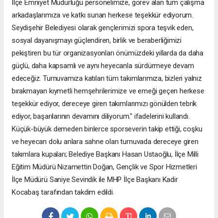
İlçe Emniyet Müdürlüğü personelimize, görev alan tüm çalışma
arkadaşlarımıza ve katkı sunan herkese teşekkür ediyorum.
Seydişehir Belediyesi olarak gençlerimizi spora teşvik eden,
sosyal dayanışmayı güçlendiren, birlik ve beraberliğimizi
pekiştiren bu tür organizasyonları önümüzdeki yıllarda da daha
güçlü, daha kapsamlı ve aynı heyecanla sürdürmeye devam
edeceğiz. Turnuvamıza katılan tüm takımlarımıza, bizleri yalnız
bırakmayan kıymetli hemşehrilerimize ve emeği geçen herkese
teşekkür ediyor, dereceye giren takımlarımızı gönülden tebrik
ediyor, başarılarının devamını diliyorum." ifadelerini kullandı.
Küçük-büyük demeden binlerce sporseverin takip ettiği, coşku
ve heyecan dolu anlara sahne olan turnuvada dereceye giren
takımlara kupaları; Belediye Başkanı Hasan Ustaoğlu, İlçe Milli
Eğitim Müdürü Nizamettin Doğan, Gençlik ve Spor Hizmetleri
İlçe Müdürü Saniye Sevindik ile MHP İlçe Başkanı Kadir
Kocabaş tarafından takdim edildi.