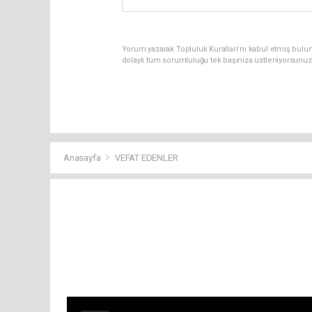
Yorum yazarak Topluluk Kuralları’nı kabul etmiş bulun
dolaylı tüm sorumluluğu tek başınıza üstleniyorsunuz
Anasayfa
VEFAT EDENLER