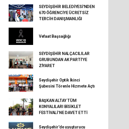
SEYDİŞEHİR BELEDİYESİ'NDEN
670 ÖĞRENCİYE ÜCRETSİZ
TERCİH DANIŞMANLIĞI
Vefaat Başsağlığı
SEYDİŞEHİR NALÇACILILAR
GRUBUNDAN AK PARTİ’YE
ZİYARET
Seydişehir Optik İkinci
Şubesini Törenle Hizmete Açtı
BAŞKAN ALTAY TÜM
KONYALILARI BİSİKLET
FESTİVALİ’NE DAVET ETTİ
Seydişehir'de uyuşturucu