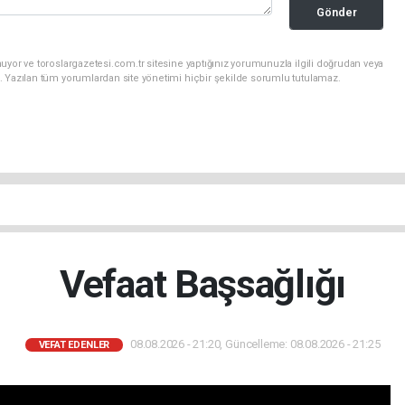
Gönder
uyor ve toroslargazetesi.com.tr sitesine yaptığınız yorumunuzla ilgili doğrudan veya
. Yazılan tüm yorumlardan site yönetimi hiçbir şekilde sorumlu tutulamaz.
Vefaat Başsağlığı
08.08.2026 - 21:20, Güncelleme: 08.08.2026 - 21:25
VEFAT EDENLER