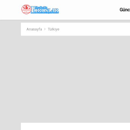
Günc
Anasayfa
Türkiye