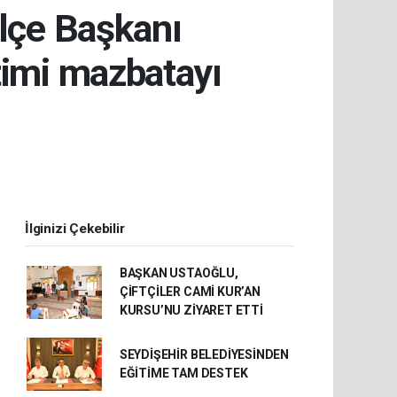
İlçe Başkanı
timi mazbatayı
İlginizi Çekebilir
BAŞKAN USTAOĞLU,
ÇİFTÇİLER CAMİ KUR’AN
KURSU’NU ZİYARET ETTİ
SEYDİŞEHİR BELEDİYESİNDEN
EĞİTİME TAM DESTEK