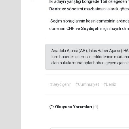
İki adayın yarıştığı kongrede 158 delegeden 
Deniz
ve yönetimi mazbatasını alarak göre
Seçim sonuçlarının kesinleşmesinin ardın
dönemin CHP ve
Seydişehir
için hayırlı o
Anadolu Ajansı (AA), İhlas Haber Ajansı (İHA
tüm haberler, sitemizin editörlerinin müdaha
alan hukuki muhataplar haberi geçen ajanslar
#Seydişehir
#Cumhuriyet
#Deniz
Okuyucu Yorumları
(0)