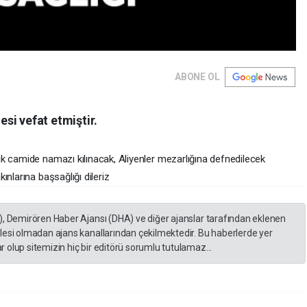
ABONE OL
si vefat etmiştir.
k camide namazı kılınacak, Aliyenler mezarlığına defnedilecek
nlarına başsağlığı dileriz
), Demirören Haber Ajansı (DHA) ve diğer ajanslar tarafından eklenen
lesi olmadan ajans kanallarından çekilmektedir. Bu haberlerde yer
 olup sitemizin hiç bir editörü sorumlu tutulamaz...