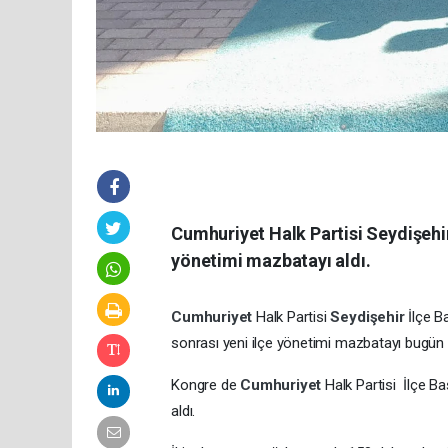
Cumhuriyet Halk Partisi Seydişehir
yönetimi mazbatayı aldı.
Cumhuriyet
Halk Partisi
Seydişehir
İlçe B
sonrası yeni ilçe yönetimi mazbatayı bugün a
Kongre de
Cumhuriyet
Halk Partisi İlçe B
aldı.