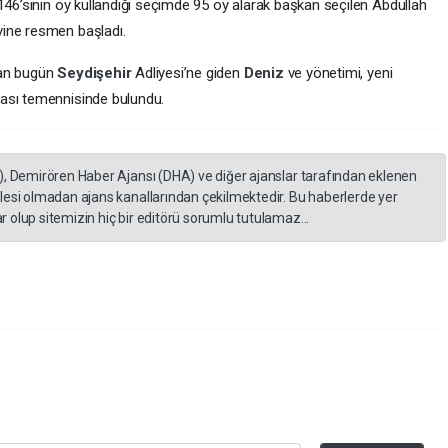
146’sının oy kullandığı seçimde 95 oy alarak başkan seçilen Abdullah
vine resmen başladı.
dan bugün
Seydişehir
Adliyesi’ne giden
Deniz
ve yönetimi, yeni
lması temennisinde bulundu.
), Demirören Haber Ajansı (DHA) ve diğer ajanslar tarafından eklenen
lesi olmadan ajans kanallarından çekilmektedir. Bu haberlerde yer
 olup sitemizin hiç bir editörü sorumlu tutulamaz...