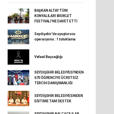
BAŞKAN ALTAY TÜM
KONYALILARI BİSİKLET
FESTİVALİ’NE DAVET ETTİ
Seydişehir'de uyuşturucu
operasyonu : 1 tutuklama
Vefaat Başsağlığı
SEYDİŞEHİR BELEDİYESİ'NDEN
670 ÖĞRENCİYE ÜCRETSİZ
TERCİH DANIŞMANLIĞI
SEYDİŞEHİR BELEDİYESİNDEN
EĞİTİME TAM DESTEK
SEYDİŞEHİR NALÇACILILAR