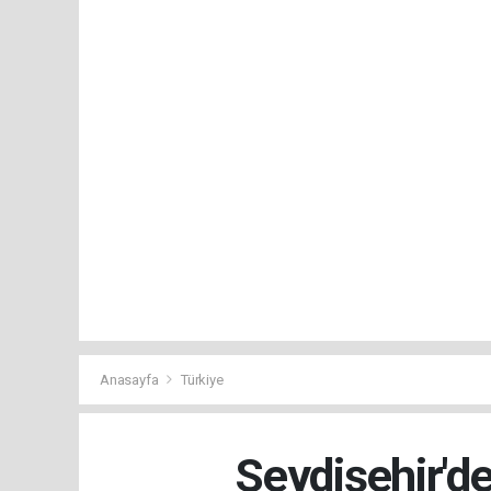
Anasayfa
Türkiye
Seydişehir'd