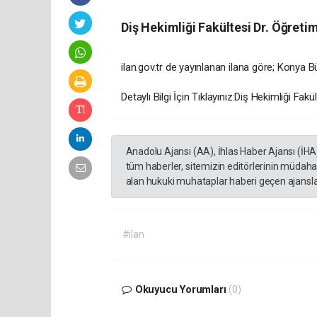
Diş Hekimliği Fakültesi Dr. Öğretim
ilan.gov.tr de yayınlanan ilana göre; Konya B
Detaylı Bilgi İçin Tıklayınız:Diş Hekimliği Fakü
Anadolu Ajansı (AA), İhlas Haber Ajansı (İHA
tüm haberler, sitemizin editörlerinin müdaha
alan hukuki muhataplar haberi geçen ajanslar
#ilan
Okuyucu Yorumları
(0)