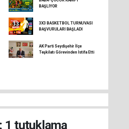
BABA-ÇOCUK KAMPI
BAŞLIYOR
3X3 BASKETBOL TURNUVASI
BAŞVURULARI BAŞLADI
AK Parti Seydişehir İlçe
Teşkilatı Görevinden İstifa Etti
: 1 tutuklama