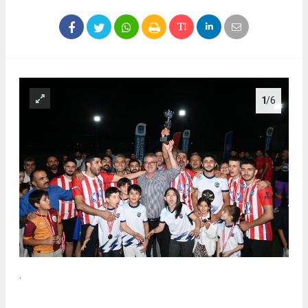
1
/6
.