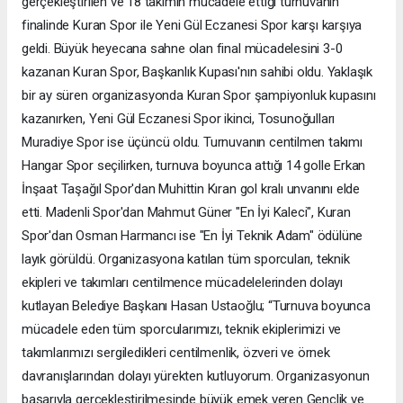
gerçekleştirilen ve 18 takımın mücadele ettiği turnuvanın
finalinde Kuran Spor ile Yeni Gül Eczanesi Spor karşı karşıya
geldi. Büyük heyecana sahne olan final mücadelesini 3-0
kazanan Kuran Spor, Başkanlık Kupası'nın sahibi oldu. Yaklaşık
bir ay süren organizasyonda Kuran Spor şampiyonluk kupasını
kazanırken, Yeni Gül Eczanesi Spor ikinci, Tosunoğulları
Muradiye Spor ise üçüncü oldu. Turnuvanın centilmen takımı
Hangar Spor seçilirken, turnuva boyunca attığı 14 golle Erkan
İnşaat Taşağıl Spor'dan Muhittin Kıran gol kralı unvanını elde
etti. Madenli Spor'dan Mahmut Güner "En İyi Kaleci", Kuran
Spor'dan Osman Harmancı ise "En İyi Teknik Adam" ödülüne
layık görüldü. Organizasyona katılan tüm sporcuları, teknik
ekipleri ve takımları centilmence mücadelelerinden dolayı
kutlayan Belediye Başkanı Hasan Ustaoğlu; “Turnuva boyunca
mücadele eden tüm sporcularımızı, teknik ekiplerimizi ve
takımlarımızı sergiledikleri centilmenlik, özveri ve örnek
davranışlarından dolayı yürekten kutluyorum. Organizasyonun
başarıyla gerçekleştirilmesinde büyük emek veren Gençlik ve