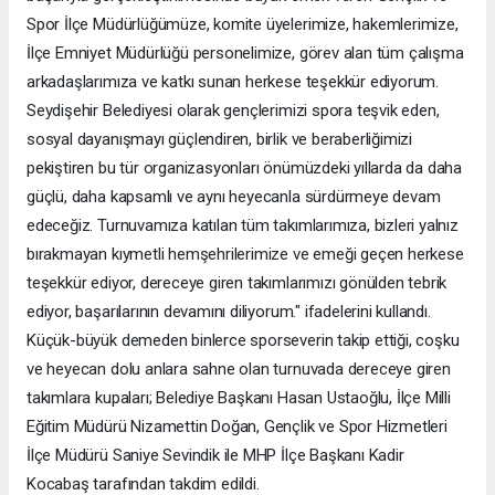
Spor İlçe Müdürlüğümüze, komite üyelerimize, hakemlerimize,
İlçe Emniyet Müdürlüğü personelimize, görev alan tüm çalışma
arkadaşlarımıza ve katkı sunan herkese teşekkür ediyorum.
Seydişehir Belediyesi olarak gençlerimizi spora teşvik eden,
sosyal dayanışmayı güçlendiren, birlik ve beraberliğimizi
pekiştiren bu tür organizasyonları önümüzdeki yıllarda da daha
güçlü, daha kapsamlı ve aynı heyecanla sürdürmeye devam
edeceğiz. Turnuvamıza katılan tüm takımlarımıza, bizleri yalnız
bırakmayan kıymetli hemşehrilerimize ve emeği geçen herkese
teşekkür ediyor, dereceye giren takımlarımızı gönülden tebrik
ediyor, başarılarının devamını diliyorum." ifadelerini kullandı.
Küçük-büyük demeden binlerce sporseverin takip ettiği, coşku
ve heyecan dolu anlara sahne olan turnuvada dereceye giren
takımlara kupaları; Belediye Başkanı Hasan Ustaoğlu, İlçe Milli
Eğitim Müdürü Nizamettin Doğan, Gençlik ve Spor Hizmetleri
İlçe Müdürü Saniye Sevindik ile MHP İlçe Başkanı Kadir
Kocabaş tarafından takdim edildi.