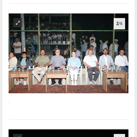
2
/6
.