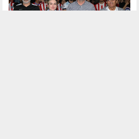
.
5
/6