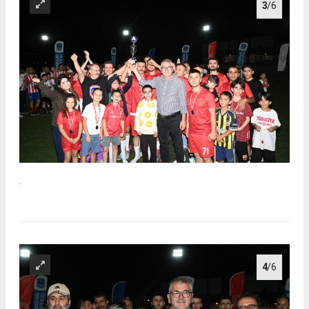
3
/6
.
4
/6