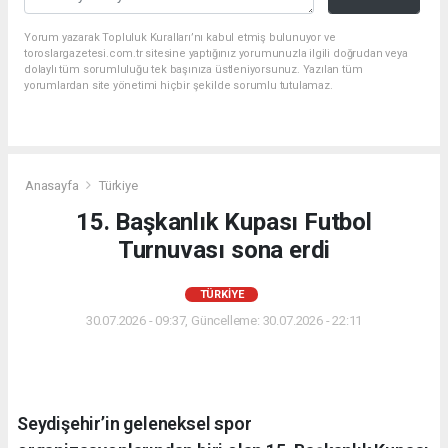
Yorum yazarak Topluluk Kuralları’nı kabul etmiş bulunuyor ve
toroslargazetesi.com.tr sitesine yaptığınız yorumunuzla ilgili doğrudan veya
dolaylı tüm sorumluluğu tek başınıza üstleniyorsunuz. Yazılan tüm
yorumlardan site yönetimi hiçbir şekilde sorumlu tutulamaz.
Anasayfa
Türkiye
15. Başkanlık Kupası Futbol
Turnuvası sona erdi
TÜRKIYE
30.07.2026 - 09:37, Güncelleme: 30.07.2026 - 22:11
Seydişehir’in geleneksel spor