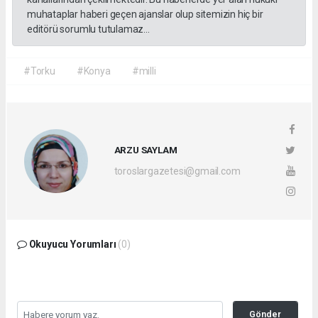
muhataplar haberi geçen ajanslar olup sitemizin hiç bir
editörü sorumlu tutulamaz...
#Torku
#Konya
#milli
ARZU SAYLAM
toroslargazetesi@gmail.com
Okuyucu Yorumları
(0)
Gönder