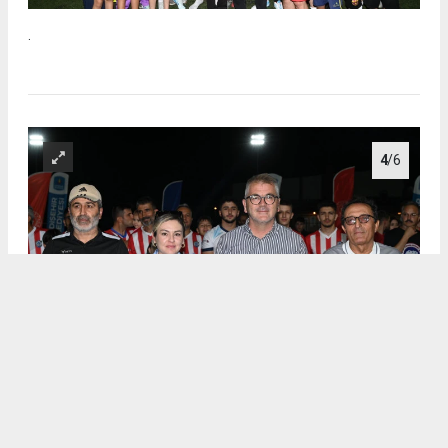
.
4
/6
.