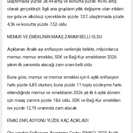
ulaştırmada yüzde 28,44 artış ve konutta yüzde 49,45 artış
olarak gerçekleşti. İlgili ana grupların yıllık değişime olan etkileri
ise gıda ve alkolsüz içeceklerde yüzde 7,07, ulaştırmada yzüde
4,36 ve konutta yüzde 7,52 oldu.
MEMUR VE EMEKLİNİN MAAŞ ZAMMI BELLİ OLDU
Açıklanan Aralık ayı enflasyon verileriyle birlikte, milyonlarca
memur, memur emeklisi, SSK ve Bağ-Kur emeklisinin 2026
yılının ilk yarısında alacağı zam oranı belli oldu.
Buna göre, memur ve memur emeklisi için 6 aylık enflasyon
farkı yüzde 6,85 olurken, buna yüzde 11 toplu sözleşme farkı
eklendiğinde memur ve emeklisinin 2026 yılı ilk 6 aylık dönem
için maaş zammı yüzde 18,6 oldu. SSK ve Bağ-Kur emeklileri
ise yüzde 12,19 oranında zam alacak.
ENAG ENFLASYONU YÜZDE KAÇ AÇIKLADI