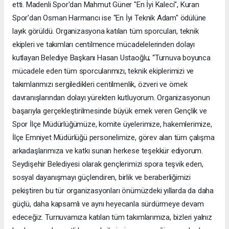
etti. Madenli Spor'dan Mahmut Güner "En İyi Kaleci", Kuran
Spor'dan Osman Harmancı ise "En İyi Teknik Adam" ödülüne
layık görüldü. Organizasyona katılan tüm sporcuları, teknik
ekipleri ve takımları centilmence mücadelelerinden dolayı
kutlayan Belediye Başkanı Hasan Ustaoğlu; “Turnuva boyunca
mücadele eden tüm sporcularımızı, teknik ekiplerimizi ve
takımlarımızı sergiledikleri centilmenlik, özveri ve örnek
davranışlarından dolayı yürekten kutluyorum. Organizasyonun
başarıyla gerçekleştirilmesinde büyük emek veren Gençlik ve
Spor İlçe Müdürlüğümüze, komite üyelerimize, hakemlerimize,
İlçe Emniyet Müdürlüğü personelimize, görev alan tüm çalışma
arkadaşlarımıza ve katkı sunan herkese teşekkür ediyorum.
Seydişehir Belediyesi olarak gençlerimizi spora teşvik eden,
sosyal dayanışmayı güçlendiren, birlik ve beraberliğimizi
pekiştiren bu tür organizasyonları önümüzdeki yıllarda da daha
güçlü, daha kapsamlı ve aynı heyecanla sürdürmeye devam
edeceğiz. Turnuvamıza katılan tüm takımlarımıza, bizleri yalnız