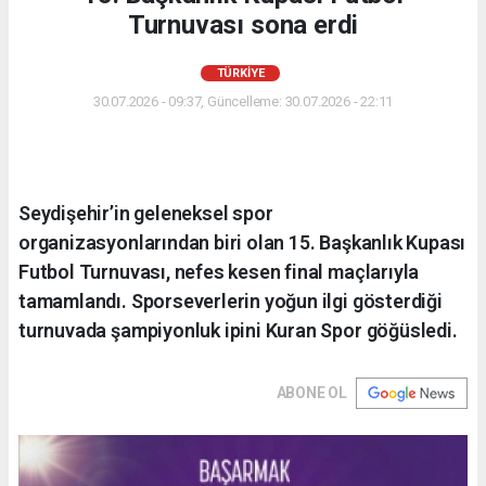
Turnuvası sona erdi
TÜRKIYE
30.07.2026 - 09:37, Güncelleme: 30.07.2026 - 22:11
Seydişehir’in geleneksel spor
organizasyonlarından biri olan 15. Başkanlık Kupası
Futbol Turnuvası, nefes kesen final maçlarıyla
tamamlandı. Sporseverlerin yoğun ilgi gösterdiği
turnuvada şampiyonluk ipini Kuran Spor göğüsledi.
ABONE OL