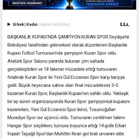
Erkek
|
Kadın
(Haberi Sesli Oku)
BAŞKANLIK KUPASI'NDA ŞAMPİYON KURAN SPOR Seydişehir
Belediyesi tarafından geleneksel olarak düzenlenen Başkanlık
Kupası Futbol Turnuvası'nda şampiyon Kuran Spor oldu.
Atatürk Spor Salonu yanında bulunan çim sahada
gerçekleştirilen ve 18 takımın mücadele ettiği turnuvanın
finalinde Kuran Spor ile Yeni Gül Eczanesi Spor karşı karşıya
geldi. Büyük heyecana sahne olan final mücadelesini 3-0
kazanan Kuran Spor, Başkanlık Kupası'nın sahibi oldu. Yaklaşık
bir ay süren organizasyonda Kuran Spor şampiyonluk kupasını
kazanırken, Yeni Gül Eczanesi Spor ikinci, Tosunoğulları
Muradiye Spor ise üçüncü oldu. Turnuvanın centilmen takımı
Hangar Spor seçilirken, turnuva boyunca attığı 14 golle Erkan
İnşaat Taşağıl Spor'dan Muhittin Kıran gol kralı unvanını elde