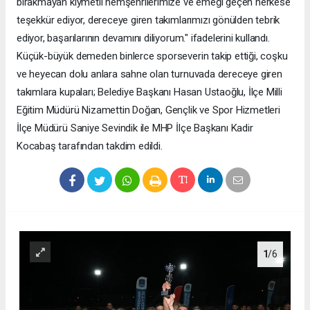
bırakmayan kıymetli hemşehrilerimize ve emeği geçen herkese
teşekkür ediyor, dereceye giren takımlarımızı gönülden tebrik
ediyor, başarılarının devamını diliyorum." ifadelerini kullandı.
Küçük-büyük demeden binlerce sporseverin takip ettiği, coşku
ve heyecan dolu anlara sahne olan turnuvada dereceye giren
takımlara kupaları; Belediye Başkanı Hasan Ustaoğlu, İlçe Milli
Eğitim Müdürü Nizamettin Doğan, Gençlik ve Spor Hizmetleri
İlçe Müdürü Saniye Sevindik ile MHP İlçe Başkanı Kadir
Kocabaş tarafından takdim edildi.
1
/6