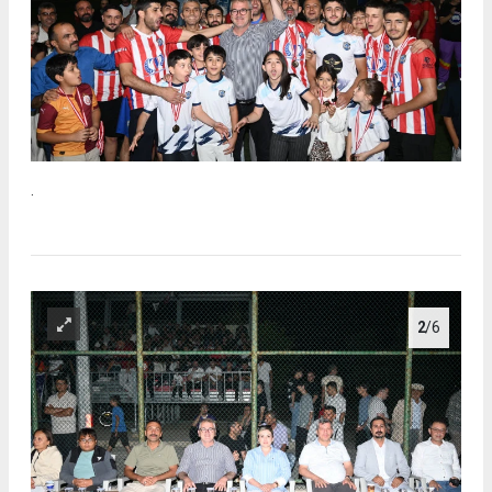
.
2
/6