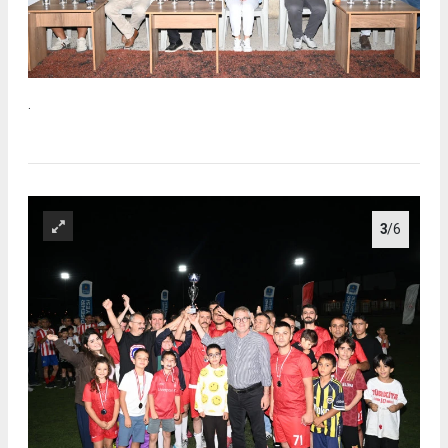
.
3
/6