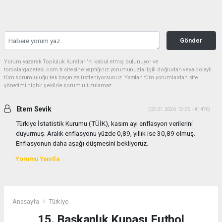
Gönder
Yorum yazarak Topluluk Kuralları’nı kabul etmiş bulunuyor ve
toroslargazetesi.com.tr sitesine yaptığınız yorumunuzla ilgili doğrudan veya dolaylı
tüm sorumluluğu tek başınıza üstleniyorsunuz. Yazılan tüm yorumlardan site
yönetimi hiçbir şekilde sorumlu tutulamaz.
Etem Sevik
(05.01.2026 13:26 - #1476)
Türkiye İstatistik Kurumu (TÜİK), kasım ayı enflasyon verilerini
duyurmuş. Aralık enflasyonu yüzde 0,89, yıllık ise 30,89 olmuş.
Enflasyonun daha aşağı düşmesini bekliyoruz.
Yorumu Yanıtla
Anasayfa
Türkiye
15. Başkanlık Kupası Futbol