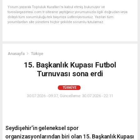
Yorum yazarak Topluluk Kuralları’nı kabul etmiş bulunuyor ve
toroslargazetesi.com.tr sitesine yaptığınız yorumunuzla ilgili doğrudan veya
dolaylı tüm sorumluluğu tek başınıza üstleniyorsunuz. Yazılan tüm
yorumlardan site yönetimi hiçbir şekilde sorumlu tutulamaz.
Anasayfa
Türkiye
15. Başkanlık Kupası Futbol
Turnuvası sona erdi
TÜRKIYE
30.07.2026 - 09:37, Güncelleme: 30.07.2026 - 22:11
Seydişehir’in geleneksel spor
organizasyonlarından biri olan 15. Başkanlık Kupası