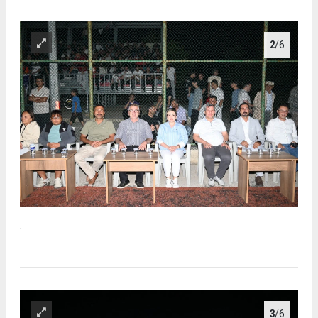
2
/6
.
3
/6