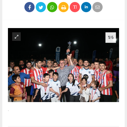
1
/6
.