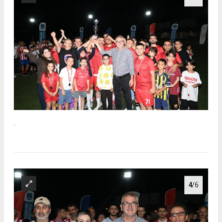
.
4
/6