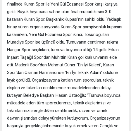
finalinde Kuran Spor ile Yeni Gül Eczanesi Spor karşı karşıya
geldi. Büyük heyecana sahne olan final mücadelesini 3-0
kazanan Kuran Spor, Başkanlık Kupası'nın sahibi oldu. Yaklaşık
bir ay süren organizasyonda Kuran Spor şampiyonluk kupasını
kazanırken, Yeni Gül Eczanesi Spor ikinci, Tosunoğulları
Muradiye Spor ise üçüncü oldu. Turnuvanın centilmen takımı
Hangar Spor seçilirken, turnuva boyunca attığı 14 golle Erkan
İnşaat Taşağıl Spor'dan Muhittin Kıran gol kralı unvanını elde
etti. Madenli Spor'dan Mahmut Güner "En İyi Kaleci", Kuran
Spor'dan Osman Harmancı ise "En İyi Teknik Adam" ödülüne
layık görüldü. Organizasyona katılan tüm sporcuları, teknik
ekipleri ve takımları centilmence mücadelelerinden dolayı
kutlayan Belediye Başkanı Hasan Ustaoğlu; “Turnuva boyunca
mücadele eden tüm sporcularımızı, teknik ekiplerimizi ve
takımlarımızı sergiledikleri centilmenlik, özveri ve örnek
davranışlarından dolayı yürekten kutluyorum. Organizasyonun
başarıyla gerçekleştirilmesinde büyük emek veren Gençlik ve