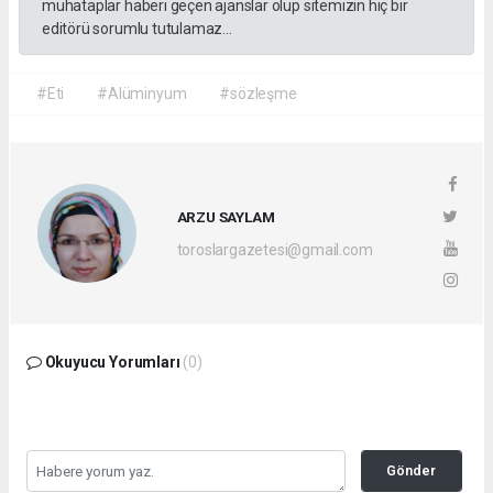
muhataplar haberi geçen ajanslar olup sitemizin hiç bir
editörü sorumlu tutulamaz...
#Eti
#Alüminyum
#sözleşme
ARZU SAYLAM
toroslargazetesi@gmail.com
Okuyucu Yorumları
(0)
Gönder