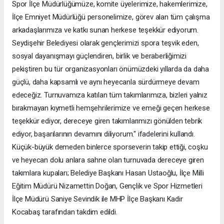
Spor İlçe Müdürlüğümüze, komite üyelerimize, hakemlerimize,
İlçe Emniyet Müdürlüğü personelimize, görev alan tüm çalışma
arkadaşlarımıza ve katkı sunan herkese teşekkür ediyorum.
Seydişehir Belediyesi olarak gençlerimizi spora teşvik eden,
sosyal dayanışmayı güçlendiren, birlik ve beraberliğimizi
pekiştiren bu tür organizasyonları önümüzdeki yıllarda da daha
güçlü, daha kapsamlı ve aynı heyecanla sürdürmeye devam
edeceğiz. Turnuvamıza katılan tüm takımlarımıza, bizleri yalnız
bırakmayan kıymetli hemşehrilerimize ve emeği geçen herkese
teşekkür ediyor, dereceye giren takımlarımızı gönülden tebrik
ediyor, başarılarının devamını diliyorum." ifadelerini kullandı.
Küçük-büyük demeden binlerce sporseverin takip ettiği, coşku
ve heyecan dolu anlara sahne olan turnuvada dereceye giren
takımlara kupaları; Belediye Başkanı Hasan Ustaoğlu, İlçe Milli
Eğitim Müdürü Nizamettin Doğan, Gençlik ve Spor Hizmetleri
İlçe Müdürü Saniye Sevindik ile MHP İlçe Başkanı Kadir
Kocabaş tarafından takdim edildi.