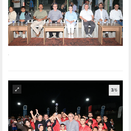
.
3
/6