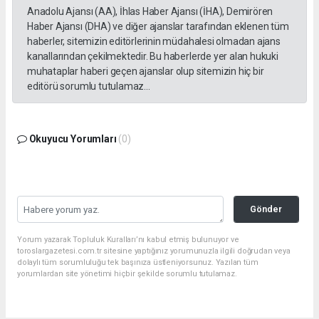
Anadolu Ajansı (AA), İhlas Haber Ajansı (İHA), Demirören
Haber Ajansı (DHA) ve diğer ajanslar tarafından eklenen tüm
haberler, sitemizin editörlerinin müdahalesi olmadan ajans
kanallarından çekilmektedir. Bu haberlerde yer alan hukuki
muhataplar haberi geçen ajanslar olup sitemizin hiç bir
editörü sorumlu tutulamaz...
Okuyucu Yorumları
(0)
Gönder
Yorum yazarak Topluluk Kuralları’nı kabul etmiş bulunuyor ve
toroslargazetesi.com.tr sitesine yaptığınız yorumunuzla ilgili doğrudan veya
dolaylı tüm sorumluluğu tek başınıza üstleniyorsunuz. Yazılan tüm
yorumlardan site yönetimi hiçbir şekilde sorumlu tutulamaz.