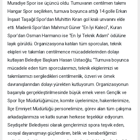
Muradiye Spor ise üçüncü oldu. Turnuvanın centilmen takımı
Hangar Spor seçilirken, turnuva boyunca attığı 14 golle Erkan
İnşaat Taşağıl Spor'dan Muhittin Kıran gol kralı unvanını elde
etti. Madenli Spor'dan Mahmut Güner "En İyi Kaleci", Kuran
Spor'dan Osman Harmancı ise "En İyi Teknik Adam" ödülüne
layık görüldü. Organizasyona katılan tüm sporcuları, teknik
ekipleri ve takımları centilmence mücadelelerinden dolayı
kutlayan Belediye Başkanı Hasan Ustaoğlu; “Turnuva boyunca
mücadele eden tüm sporcularımızı, teknik ekiplerimizi ve
takımlarımızı sergiledikleri centilmenlik, özveri ve örnek
davranışlarından dolayı yürekten kutluyorum. Organizasyonun
başarıyla gerçekleştirilmesinde büyük emek veren Gençlik ve
Spor İlçe Müdürlüğümüze, komite üyelerimize, hakemlerimize,
İlçe Emniyet Müdürlüğü personelimize, görev alan tüm çalışma
arkadaşlarımıza ve katkı sunan herkese teşekkür ediyorum.
Seydişehir Belediyesi olarak gençlerimizi spora teşvik eden,
sosyal dayanışmayı güçlendiren, birlik ve beraberliğimizi