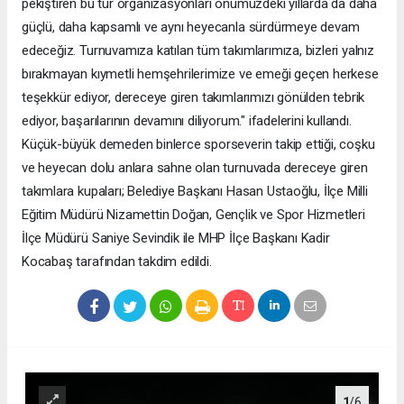
pekiştiren bu tür organizasyonları önümüzdeki yıllarda da daha
güçlü, daha kapsamlı ve aynı heyecanla sürdürmeye devam
edeceğiz. Turnuvamıza katılan tüm takımlarımıza, bizleri yalnız
bırakmayan kıymetli hemşehrilerimize ve emeği geçen herkese
teşekkür ediyor, dereceye giren takımlarımızı gönülden tebrik
ediyor, başarılarının devamını diliyorum." ifadelerini kullandı.
Küçük-büyük demeden binlerce sporseverin takip ettiği, coşku
ve heyecan dolu anlara sahne olan turnuvada dereceye giren
takımlara kupaları; Belediye Başkanı Hasan Ustaoğlu, İlçe Milli
Eğitim Müdürü Nizamettin Doğan, Gençlik ve Spor Hizmetleri
İlçe Müdürü Saniye Sevindik ile MHP İlçe Başkanı Kadir
Kocabaş tarafından takdim edildi.
1
/6