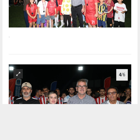
.
4
/6