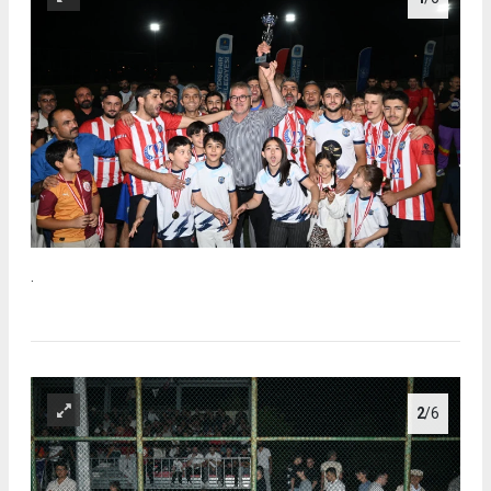
.
2
/6