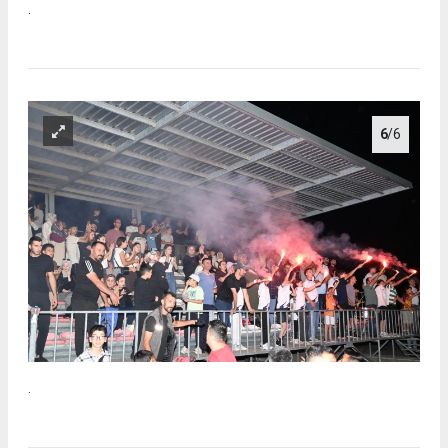
.
6
/6
.