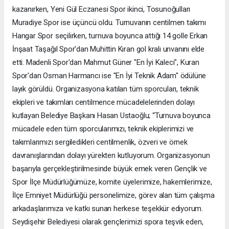
kazanırken, Yeni Gül Eczanesi Spor ikinci, Tosunoğulları
Muradiye Spor ise üçüncü oldu. Turnuvanın centilmen takımı
Hangar Spor seçilirken, turnuva boyunca attığı 14 golle Erkan
İnşaat Taşağıl Spor'dan Muhittin Kıran gol kralı unvanını elde
etti. Madenli Spor'dan Mahmut Güner "En İyi Kaleci", Kuran
Spor'dan Osman Harmancı ise "En İyi Teknik Adam" ödülüne
layık görüldü. Organizasyona katılan tüm sporcuları, teknik
ekipleri ve takımları centilmence mücadelelerinden dolayı
kutlayan Belediye Başkanı Hasan Ustaoğlu; “Turnuva boyunca
mücadele eden tüm sporcularımızı, teknik ekiplerimizi ve
takımlarımızı sergiledikleri centilmenlik, özveri ve örnek
davranışlarından dolayı yürekten kutluyorum. Organizasyonun
başarıyla gerçekleştirilmesinde büyük emek veren Gençlik ve
Spor İlçe Müdürlüğümüze, komite üyelerimize, hakemlerimize,
İlçe Emniyet Müdürlüğü personelimize, görev alan tüm çalışma
arkadaşlarımıza ve katkı sunan herkese teşekkür ediyorum.
Seydişehir Belediyesi olarak gençlerimizi spora teşvik eden,