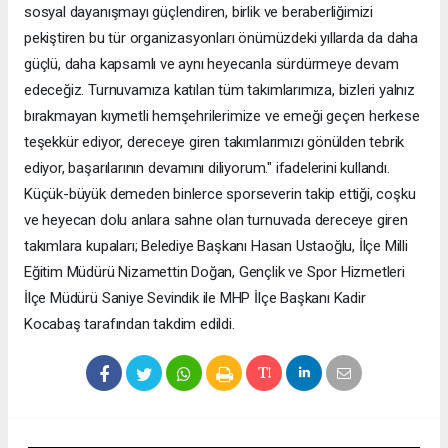
sosyal dayanışmayı güçlendiren, birlik ve beraberliğimizi
pekiştiren bu tür organizasyonları önümüzdeki yıllarda da daha
güçlü, daha kapsamlı ve aynı heyecanla sürdürmeye devam
edeceğiz. Turnuvamıza katılan tüm takımlarımıza, bizleri yalnız
bırakmayan kıymetli hemşehrilerimize ve emeği geçen herkese
teşekkür ediyor, dereceye giren takımlarımızı gönülden tebrik
ediyor, başarılarının devamını diliyorum." ifadelerini kullandı.
Küçük-büyük demeden binlerce sporseverin takip ettiği, coşku
ve heyecan dolu anlara sahne olan turnuvada dereceye giren
takımlara kupaları; Belediye Başkanı Hasan Ustaoğlu, İlçe Milli
Eğitim Müdürü Nizamettin Doğan, Gençlik ve Spor Hizmetleri
İlçe Müdürü Saniye Sevindik ile MHP İlçe Başkanı Kadir
Kocabaş tarafından takdim edildi.