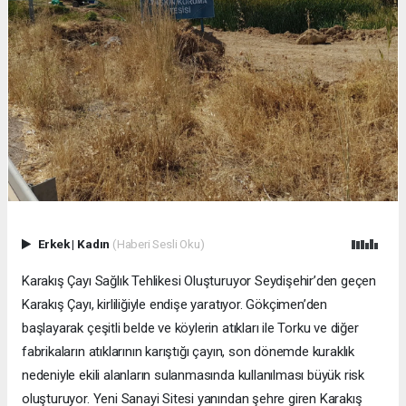
Erkek
|
Kadın
(Haberi Sesli Oku)
Karakış Çayı Sağlık Tehlikesi Oluşturuyor Seydişehir’den geçen
Karakış Çayı, kirliliğiyle endişe yaratıyor. Gökçimen’den
başlayarak çeşitli belde ve köylerin atıkları ile Torku ve diğer
fabrikaların atıklarının karıştığı çayın, son dönemde kuraklık
nedeniyle ekili alanların sulanmasında kullanılması büyük risk
oluşturuyor. Yeni Sanayi Sitesi yanından şehre giren Karakış