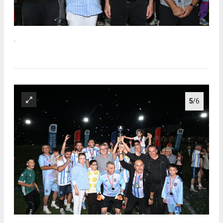
.
5
/6