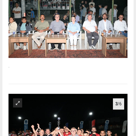
.
3
/6