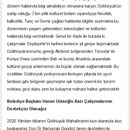
dönem hakkında bilgi alınabiliyor olmasına karşın, Gökhöyük’ün
sahip olduğu 7 bin yıllık kültürel birikim ziyaretçiye Neolitik,
kalkolitik, Tunç ve Demir çağları hakkında bilgiler sunmakta bu
dönemlerin yaşam gelenekleri, teknolojileri ve kültürleri
hakkında bilgi vermektedir. Genel bir ifade ile burada ki
çalışmalar Seydişehir'in tarihini binlerce yıl geriye taşımaktadır.
Gökhöyük konumu gereği Akdeniz bölgesinden Toroslar ile
Konya Ovası üzerinden Batı ve kuzey Anadolu arasındaki
kültürel geçişi anlamamızı da büyük olanak sağlamaktadır. Bu
özellikler Gökhöyük yerleşmesini ilerleyen yıllarda bir spot
lambası gibi bölgenin geçmişine ışık tutan önemli bir turizm
noktası, gezi alanı, yeni bir buluşma noktası haline getirecektir.
Belediye Başkanı Hasan Ustaoğlu Kazı Çalışmalarının
Destekçisi Olacağız
2020 Yılından itibaren Gökhüyük Mahallesinin kazı alanında kazı
başkanımız Doç Dr Ramazan Gündüz beyin destekleri ile