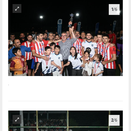
1
/6
.
2
/6