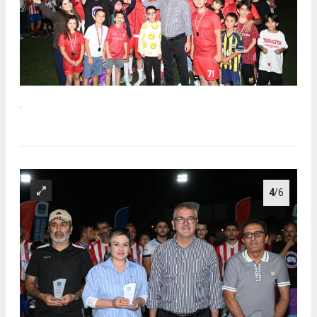
.
4
/6