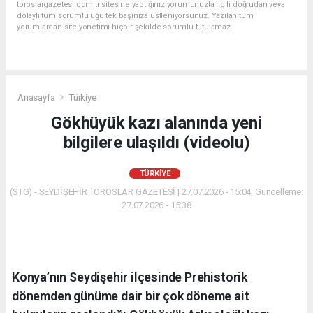
toroslargazetesi.com.tr sitesine yaptığınız yorumunuzla ilgili doğrudan veya
dolaylı tüm sorumluluğu tek başınıza üstleniyorsunuz. Yazılan tüm
yorumlardan site yönetimi hiçbir şekilde sorumlu tutulamaz.
Anasayfa
Türkiye
Gökhüyük kazı alanında yeni
bilgilere ulaşıldı (videolu)
TÜRKIYE
(STG) - SEYDİŞEHİR TOROSLAR GAZETESİ | 27.07.2026 - 15:04, Güncelleme:
27.07.2026 - 15:38
Konya’nın Seydişehir ilçesinde Prehistorik
dönemden günüme dair bir çok döneme ait