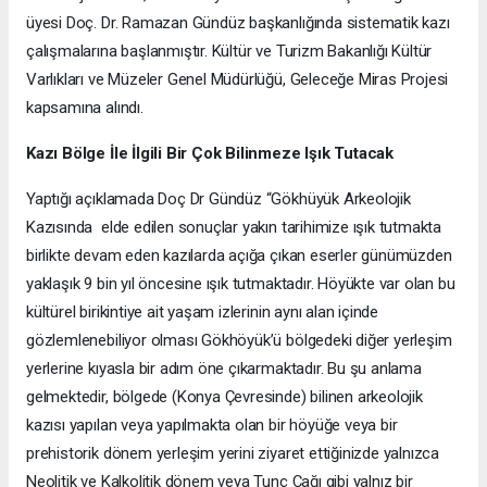
üyesi Doç. Dr. Ramazan Gündüz başkanlığında sistematik kazı
çalışmalarına başlanmıştır. Kültür ve Turizm Bakanlığı Kültür
Varlıkları ve Müzeler Genel Müdürlüğü, Geleceğe Miras Projesi
kapsamına alındı.
Kazı Bölge İle İlgili Bir Çok Bilinmeze Işık Tutacak
Yaptığı açıklamada Doç Dr Gündüz “Gökhüyük Arkeolojik
Kazısında elde edilen sonuçlar yakın tarihimize ışık tutmakta
birlikte devam eden kazılarda açığa çıkan eserler günümüzden
yaklaşık 9 bin yıl öncesine ışık tutmaktadır. Höyükte var olan bu
kültürel birikintiye ait yaşam izlerinin aynı alan içinde
gözlemlenebiliyor olması Gökhöyük’ü bölgedeki diğer yerleşim
yerlerine kıyasla bir adım öne çıkarmaktadır. Bu şu anlama
gelmektedir, bölgede (Konya Çevresinde) bilinen arkeolojik
kazısı yapılan veya yapılmakta olan bir höyüğe veya bir
prehistorik dönem yerleşim yerini ziyaret ettiğinizde yalnızca
Neolitik ve Kalkolitik dönem veya Tunç Çağı gibi yalnız bir