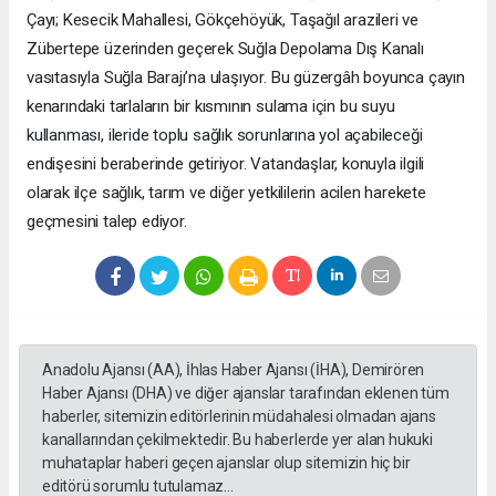
Çayı; Kesecik Mahallesi, Gökçehöyük, Taşağıl arazileri ve
Zübertepe üzerinden geçerek Suğla Depolama Dış Kanalı
vasıtasıyla Suğla Barajı’na ulaşıyor. Bu güzergâh boyunca çayın
kenarındaki tarlaların bir kısmının sulama için bu suyu
kullanması, ileride toplu sağlık sorunlarına yol açabileceği
endişesini beraberinde getiriyor. Vatandaşlar, konuyla ilgili
olarak ilçe sağlık, tarım ve diğer yetkililerin acilen harekete
geçmesini talep ediyor.
Anadolu Ajansı (AA), İhlas Haber Ajansı (İHA), Demirören
Haber Ajansı (DHA) ve diğer ajanslar tarafından eklenen tüm
haberler, sitemizin editörlerinin müdahalesi olmadan ajans
kanallarından çekilmektedir. Bu haberlerde yer alan hukuki
muhataplar haberi geçen ajanslar olup sitemizin hiç bir
editörü sorumlu tutulamaz...