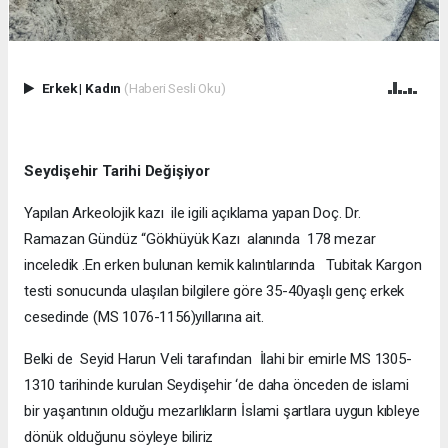
Erkek
|
Kadın
(Haberi Sesli Oku)
Seydişehir Tarihi Değişiyor
Yapılan Arkeolojik kazı ile igili açıklama yapan Doç. Dr.
Ramazan Gündüz “Gökhüyük Kazı alanında 178 mezar
inceledik .En erken bulunan kemik kalıntılarında Tubitak Kargon
testi sonucunda ulaşılan bilgilere göre 35-40yaşlı genç erkek
cesedinde (MS 1076-1156)yıllarına ait.
Belki de Seyid Harun Veli tarafından İlahi bir emirle MS 1305-
1310 tarihinde kurulan Seydişehir ‘de daha önceden de islami
bir yaşantının olduğu mezarlıkların İslami şartlara uygun kıbleye
dönük olduğunu söyleye biliriz