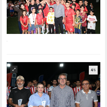
.
4
/6