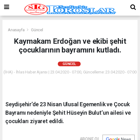
Anasayfa
Güncel
Kaymakam Erdoğan ve ekibi şehit
çocuklarının bayramını kutladı.
GÜNCEL
(İHA) - İhlas Haber Ajansı | 23.04.2020 - 07:00, Güncelleme: 23.04.2020 - 07:00
Seydişehir’de 23 Nisan Ulusal Egemenlik ve Çocuk
Bayramı nedeniyle Şehit Hüseyin Bulut’un ailesi ve
çocukları ziyaret edildi.
ABONE OL