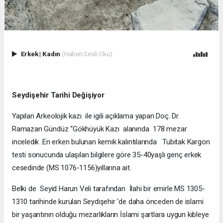
Erkek
|
Kadın
(Haberi Sesli Oku)
Seydişehir Tarihi Değişiyor
Yapılan Arkeolojik kazı ile igili açıklama yapan Doç. Dr.
Ramazan Gündüz “Gökhüyük Kazı alanında 178 mezar
inceledik .En erken bulunan kemik kalıntılarında Tubitak Kargon
testi sonucunda ulaşılan bilgilere göre 35-40yaşlı genç erkek
cesedinde (MS 1076-1156)yıllarına ait.
Belki de Seyid Harun Veli tarafından İlahi bir emirle MS 1305-
1310 tarihinde kurulan Seydişehir ‘de daha önceden de islami
bir yaşantının olduğu mezarlıkların İslami şartlara uygun kıbleye