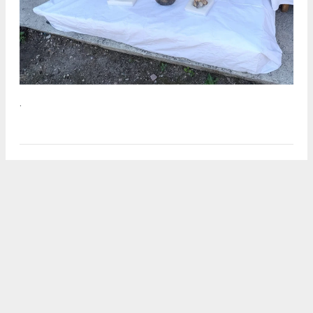
.
2
/5