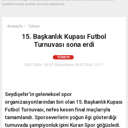
yönetimi hiçbir şekilde sorumlu tutulamaz.
Anasayfa
Türkiye
15. Başkanlık Kupası Futbol
Turnuvası sona erdi
TÜRKIYE
30.07.2026 - 09:37, Güncelleme: 30.07.2026 - 22:11
Seydişehir’in geleneksel spor
organizasyonlarından biri olan 15. Başkanlık Kupası
Futbol Turnuvası, nefes kesen final maçlarıyla
tamamlandı. Sporseverlerin yoğun ilgi gösterdiği
turnuvada şampiyonluk ipini Kuran Spor göğüsledi.