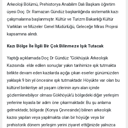
Arkeoloji Bölümü, Prehistorya Anabilim Dalı Başkanı öğretim
üyesi Doç. Dr. Ramazan Gündüz başkanlığında sistematik kazı
çalışmalarına başlanmıştır. Kültür ve Turizm Bakanlığı Kültür
Varlıkları ve Müzeler Genel Müdürlüğü, Geleceğe Miras Projesi
kapsamına alındı.
Kazı Bölge İle İlgili Bir Çok Bilinmeze Işık Tutacak
Yaptığı açıklamada Doç Dr Gündüz “Gökhüyük Arkeolojik
Kazısında elde edilen sonuçlar yakın tarihimize ışık tutmakta
birlikte devam eden kazılarda açığa çıkan eserler günümüzden
yaklaşık 9 bin yıl öncesine ışık tutmaktadır. Höyükte var olan bu
kültürel birikintiye ait yaşam izlerinin aynı alan içinde
gözlemlenebiliyor olması Gökhöyük’ü bölgedeki diğer yerleşim
yerlerine kıyasla bir adım öne çıkarmaktadır. Bu şu anlama
gelmektedir, bölgede (Konya Çevresinde) bilinen arkeolojik
kazısı yapılan veya yapılmakta olan bir höyüğe veya bir
prehistorik dönem yerleşim yerini ziyaret ettiğinizde yalnızca