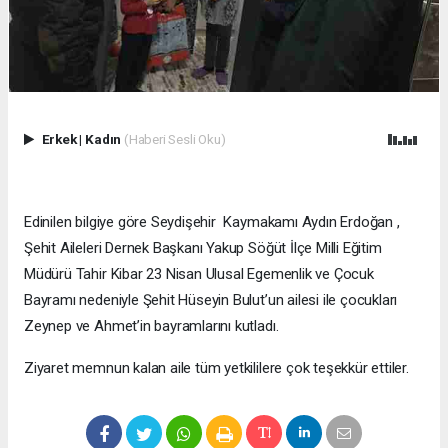
Erkek
|
Kadın
(Haberi Sesli Oku)
Edinilen bilgiye göre Seydişehir Kaymakamı Aydın Erdoğan ,
Şehit Aileleri Dernek Başkanı Yakup Söğüt İlçe Milli Eğitim
Müdürü Tahir Kibar 23 Nisan Ulusal Egemenlik ve Çocuk
Bayramı nedeniyle Şehit Hüseyin Bulut’un ailesi ile çocukları
Zeynep ve Ahmet’in bayramlarını kutladı.
Ziyaret memnun kalan aile tüm yetkililere çok teşekkür ettiler.