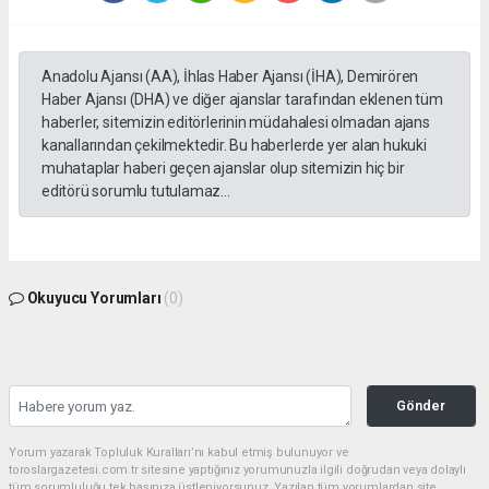
Anadolu Ajansı (AA), İhlas Haber Ajansı (İHA), Demirören
Haber Ajansı (DHA) ve diğer ajanslar tarafından eklenen tüm
haberler, sitemizin editörlerinin müdahalesi olmadan ajans
kanallarından çekilmektedir. Bu haberlerde yer alan hukuki
muhataplar haberi geçen ajanslar olup sitemizin hiç bir
editörü sorumlu tutulamaz...
Okuyucu Yorumları
(0)
Gönder
Yorum yazarak Topluluk Kuralları’nı kabul etmiş bulunuyor ve
toroslargazetesi.com.tr sitesine yaptığınız yorumunuzla ilgili doğrudan veya dolaylı
tüm sorumluluğu tek başınıza üstleniyorsunuz. Yazılan tüm yorumlardan site