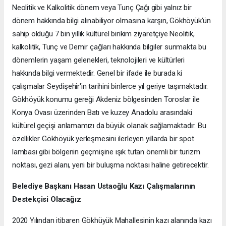
Neolitik ve Kalkolitik dönem veya Tunç Çağı gibi yalnız bir
dönem hakkında bilgi alınabiliyor olmasına karşın, Gökhöyük’ün
sahip olduğu 7 bin yıllık kültürel birikim ziyaretçiye Neolitik,
kalkolitik, Tunç ve Demir çağları hakkında bilgiler sunmakta bu
dönemlerin yaşam gelenekleri, teknolojileri ve kültürleri
hakkında bilgi vermektedir. Genel bir ifade ile burada ki
çalışmalar Seydişehir'in tarihini binlerce yıl geriye taşımaktadır.
Gökhöyük konumu gereği Akdeniz bölgesinden Toroslar ile
Konya Ovası üzerinden Batı ve kuzey Anadolu arasındaki
kültürel geçişi anlamamızı da büyük olanak sağlamaktadır. Bu
özellikler Gökhöyük yerleşmesini ilerleyen yıllarda bir spot
lambası gibi bölgenin geçmişine ışık tutan önemli bir turizm
noktası, gezi alanı, yeni bir buluşma noktası haline getirecektir.
Belediye Başkanı Hasan Ustaoğlu Kazı Çalışmalarının
Destekçisi Olacağız
2020 Yılından itibaren Gökhüyük Mahallesinin kazı alanında kazı