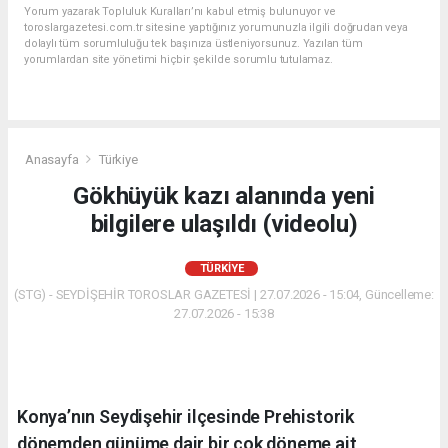
Yorum yazarak Topluluk Kuralları’nı kabul etmiş bulunuyor ve
toroslargazetesi.com.tr sitesine yaptığınız yorumunuzla ilgili doğrudan veya
dolaylı tüm sorumluluğu tek başınıza üstleniyorsunuz. Yazılan tüm
yorumlardan site yönetimi hiçbir şekilde sorumlu tutulamaz.
Anasayfa
Türkiye
Gökhüyük kazı alanında yeni
bilgilere ulaşıldı (videolu)
TÜRKIYE
(STG) - SEYDİŞEHİR TOROSLAR GAZETESİ | 27.07.2026 - 15:04, Güncelleme:
27.07.2026 - 15:38
Konya’nın Seydişehir ilçesinde Prehistorik
dönemden günüme dair bir çok döneme ait