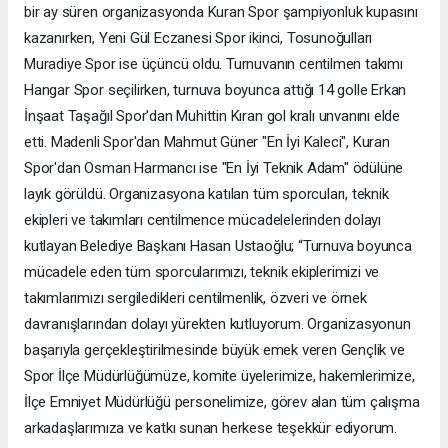
bir ay süren organizasyonda Kuran Spor şampiyonluk kupasını
kazanırken, Yeni Gül Eczanesi Spor ikinci, Tosunoğulları
Muradiye Spor ise üçüncü oldu. Turnuvanın centilmen takımı
Hangar Spor seçilirken, turnuva boyunca attığı 14 golle Erkan
İnşaat Taşağıl Spor'dan Muhittin Kıran gol kralı unvanını elde
etti. Madenli Spor'dan Mahmut Güner "En İyi Kaleci", Kuran
Spor'dan Osman Harmancı ise "En İyi Teknik Adam" ödülüne
layık görüldü. Organizasyona katılan tüm sporcuları, teknik
ekipleri ve takımları centilmence mücadelelerinden dolayı
kutlayan Belediye Başkanı Hasan Ustaoğlu; “Turnuva boyunca
mücadele eden tüm sporcularımızı, teknik ekiplerimizi ve
takımlarımızı sergiledikleri centilmenlik, özveri ve örnek
davranışlarından dolayı yürekten kutluyorum. Organizasyonun
başarıyla gerçekleştirilmesinde büyük emek veren Gençlik ve
Spor İlçe Müdürlüğümüze, komite üyelerimize, hakemlerimize,
İlçe Emniyet Müdürlüğü personelimize, görev alan tüm çalışma
arkadaşlarımıza ve katkı sunan herkese teşekkür ediyorum.