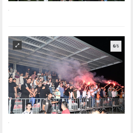
.
6
/6
.