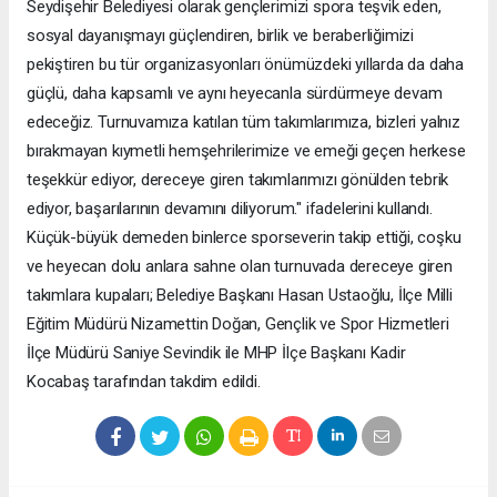
Seydişehir Belediyesi olarak gençlerimizi spora teşvik eden,
sosyal dayanışmayı güçlendiren, birlik ve beraberliğimizi
pekiştiren bu tür organizasyonları önümüzdeki yıllarda da daha
güçlü, daha kapsamlı ve aynı heyecanla sürdürmeye devam
edeceğiz. Turnuvamıza katılan tüm takımlarımıza, bizleri yalnız
bırakmayan kıymetli hemşehrilerimize ve emeği geçen herkese
teşekkür ediyor, dereceye giren takımlarımızı gönülden tebrik
ediyor, başarılarının devamını diliyorum." ifadelerini kullandı.
Küçük-büyük demeden binlerce sporseverin takip ettiği, coşku
ve heyecan dolu anlara sahne olan turnuvada dereceye giren
takımlara kupaları; Belediye Başkanı Hasan Ustaoğlu, İlçe Milli
Eğitim Müdürü Nizamettin Doğan, Gençlik ve Spor Hizmetleri
İlçe Müdürü Saniye Sevindik ile MHP İlçe Başkanı Kadir
Kocabaş tarafından takdim edildi.