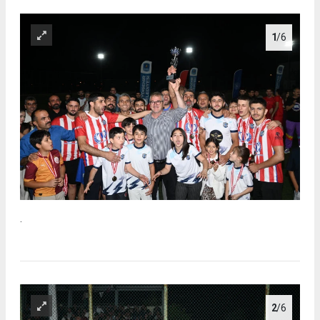
1
/6
.
2
/6