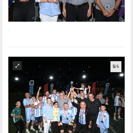
.
5
/6