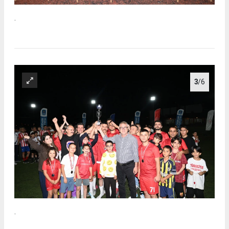
.
3
/6
.