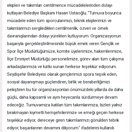
ekipleri ve takımları centilmence mücadelelerinden dolayı
kutlayan Belediye Başkanı Hasan Ustaoğlu; “Turnuva boyunca
mücadele eden tüm sporcularımızı, teknik ekiplerimizi ve
takımlarımızı sergiledikleri centilmenlik, özveri ve örnek
davranışlarından dolayı yürekten kutluyorum. Organizasyonun
başarıyla gerçekleştirilmesinde büyük emek veren Gençlik ve
Spor İlçe Müdürlüğümüze, komite üyelerimize, hakemlerimize,
İlçe Emniyet Müdürlüğü personelimize, görev alan tüm çalışma
arkadaşlarımıza ve katkı sunan herkese teşekkür ediyorum.
Seydişehir Belediyesi olarak gençlerimizi spora teşvik eden,
sosyal dayanışmayı güçlendiren, birlik ve beraberliğimizi
pekiştiren bu tür organizasyonları önümüzdeki yıllarda da daha
güçlü, daha kapsamlı ve aynı heyecanla sürdürmeye devam
edeceğiz. Turnuvamıza katılan tüm takımlarımıza, bizleri yalnız
bırakmayan kıymetli hemşehrilerimize ve emeği geçen herkese
teşekkür ediyor, dereceye giren takımlarımızı gönülden tebrik
ediyor, başarılarının devamını diliyorum." ifadelerini kullandı.