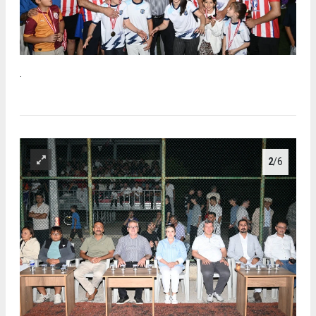
.
2
/6