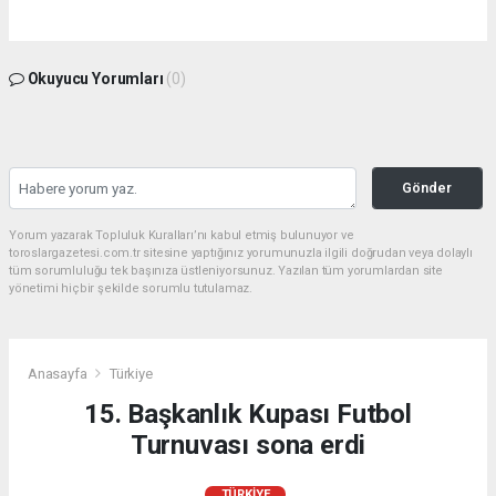
Okuyucu Yorumları
(0)
Gönder
Yorum yazarak Topluluk Kuralları’nı kabul etmiş bulunuyor ve
toroslargazetesi.com.tr sitesine yaptığınız yorumunuzla ilgili doğrudan veya dolaylı
tüm sorumluluğu tek başınıza üstleniyorsunuz. Yazılan tüm yorumlardan site
yönetimi hiçbir şekilde sorumlu tutulamaz.
Anasayfa
Türkiye
15. Başkanlık Kupası Futbol
Turnuvası sona erdi
TÜRKIYE