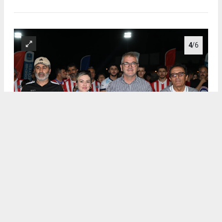
4
/6
.