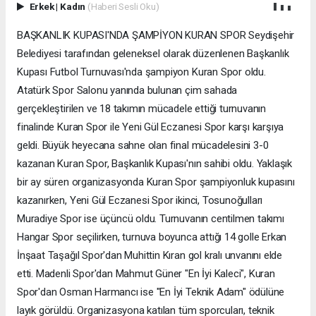
Erkek
|
Kadın
(Haberi Sesli Oku)
BAŞKANLIK KUPASI'NDA ŞAMPİYON KURAN SPOR Seydişehir
Belediyesi tarafından geleneksel olarak düzenlenen Başkanlık
Kupası Futbol Turnuvası'nda şampiyon Kuran Spor oldu.
Atatürk Spor Salonu yanında bulunan çim sahada
gerçekleştirilen ve 18 takımın mücadele ettiği turnuvanın
finalinde Kuran Spor ile Yeni Gül Eczanesi Spor karşı karşıya
geldi. Büyük heyecana sahne olan final mücadelesini 3-0
kazanan Kuran Spor, Başkanlık Kupası'nın sahibi oldu. Yaklaşık
bir ay süren organizasyonda Kuran Spor şampiyonluk kupasını
kazanırken, Yeni Gül Eczanesi Spor ikinci, Tosunoğulları
Muradiye Spor ise üçüncü oldu. Turnuvanın centilmen takımı
Hangar Spor seçilirken, turnuva boyunca attığı 14 golle Erkan
İnşaat Taşağıl Spor'dan Muhittin Kıran gol kralı unvanını elde
etti. Madenli Spor'dan Mahmut Güner "En İyi Kaleci", Kuran
Spor'dan Osman Harmancı ise "En İyi Teknik Adam" ödülüne
layık görüldü. Organizasyona katılan tüm sporcuları, teknik