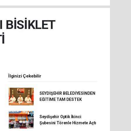
 BİSİKLET
İ
İlginizi Çekebilir
SEYDİŞEHİR BELEDİYESİNDEN
EĞİTİME TAM DESTEK
Seydişehir Optik İkinci
Şubesini Törenle Hizmete Açtı