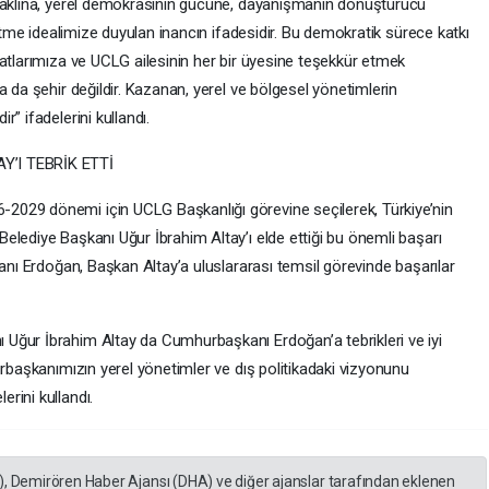
k aklına, yerel demokrasinin gücüne, dayanışmanın dönüştürücü
 etme idealimize duyulan inancın ifadesidir. Bu demokratik sürece katkı
atlarımıza ve UCLG ailesinin her bir üyesine teşekkür etmek
a da şehir değildir. Kazanan, yerel ve bölgesel yönetimlerin
” ifadelerini kullandı.
’I TEBRİK ETTİ
029 dönemi için UCLG Başkanlığı görevine seçilerek, Türkiye’nin
elediye Başkanı Uğur İbrahim Altay’ı elde ettiği bu önemli başarı
kanı Erdoğan, Başkan Altay’a uluslararası temsil görevinde başarılar
Uğur İbrahim Altay da Cumhurbaşkanı Erdoğan’a tebrikleri ve iyi
urbaşkanımızın yerel yönetimler ve dış politikadaki vizyonunu
rini kullandı.
), Demirören Haber Ajansı (DHA) ve diğer ajanslar tarafından eklenen