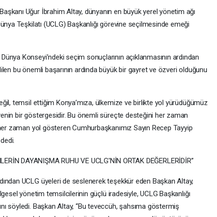
aşkanı Uğur İbrahim Altay, dünyanın en büyük yerel yönetim ağı
Dünya Teşkilatı (UCLG) Başkanlığı görevine seçilmesinde emeği
 Dünya Konseyi’ndeki seçim sonuçlarının açıklanmasının ardından
ilen bu önemli başarının ardında büyük bir gayret ve özveri olduğunu
ğil, temsil ettiğim Konya’mıza, ülkemize ve birlikte yol yürüdüğümüz
enin bir göstergesidir. Bu önemli süreçte desteğini her zaman
re her zaman yol gösteren Cumhurbaşkanımız Sayın Recep Tayyip
dedi.
LERİN DAYANIŞMA RUHU VE UCLG'NİN ORTAK DEĞERLERİDİR”
dından UCLG üyeleri de seslenerek teşekkür eden Başkan Altay,
lgesel yönetim temsilcilerinin güçlü iradesiyle, UCLG Başkanlığı
nı söyledi. Başkan Altay, “Bu teveccüh, şahsıma göstermiş