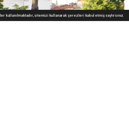
er kullanılmaktadır, sitemizi kullanarak çerezleri kabul etmiş saylırsınız.
ABONE OL
 Uğur İbrahim Altay, 2026 Avrupa Bisiklet Başkenti