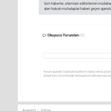
tüm haberler, sitemizin editörlerinin müdaha
alan hukuki muhataplar haberi geçen ajanslar
Okuyucu Yorumları
(0)
Yorum yazarak Topluluk Kuralları’nı kabul etmiş bulun
dolaylı tüm sorumluluğu tek başınıza üstleniyorsunuz
Anasayfa
Türkiye