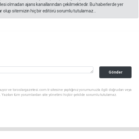
lesi olmadan ajans kanallarından çekilmektedir. Bu haberlerde yer
 olup sitemizin hiç bir editörü sorumlu tutulamaz...
Gönder
uyor ve toroslargazetesi.com.tr sitesine yaptığınız yorumunuzla ilgili doğrudan veya
. Yazılan tüm yorumlardan site yönetimi hiçbir şekilde sorumlu tutulamaz.