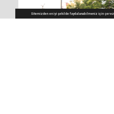
Sitemizden en iyi şekilde faydalanabilmeniz için çerezl
Konya Büyükşehir Belediye Başkanı