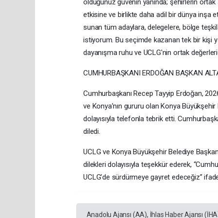
olduğunuz güvenin yanında; şehirlerin orta
etkisine ve birlikte daha adil bir dünya inşa
sunan tüm adaylara, delegelere, bölge teşkil
istiyorum. Bu seçimde kazanan tek bir kişi y
dayanışma ruhu ve UCLG'nin ortak değerleridir
CUMHURBAŞKANI ERDOĞAN BAŞKAN ALTAY
Cumhurbaşkanı Recep Tayyip Erdoğan, 2026-2
ve Konya’nın gururu olan Konya Büyükşehir B
dolayısıyla telefonla tebrik etti. Cumhurbaş
diledi.
UCLG ve Konya Büyükşehir Belediye Başkanı 
dilekleri dolayısıyla teşekkür ederek, “Cumh
UCLG’de sürdürmeye gayret edeceğiz” ifadele
Anadolu Ajansı (AA), İhlas Haber Ajansı (İHA