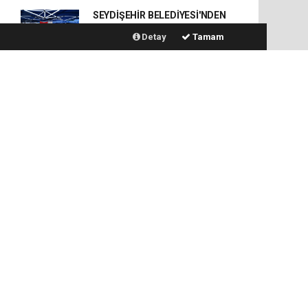
SEYDİŞEHİR BELEDİYESİ'NDEN
670 ÖĞRENCİYE ÜCRETSİZ
Detay
Tamam
TERCİH DANIŞMANLIĞI
SEYDİŞEHİR NALÇACILILAR
GRUBUNDAN AK PARTİ’YE
ZİYARET
BAŞKAN ALTAY TÜM
KONYALILARI BİSİKLET
FESTİVALİ’NE DAVET ETTİ
BAŞKAN USTAOĞLU,
ÇİFTÇİLER CAMİ KUR’AN
KURSU’NU ZİYARET ETTİ
Seydişehir'de uyuşturucu
operasyonu : 1 tutuklama
Ketenli Kooperatifi'ne