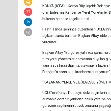
KONYA (İGFA) - Konya Büyükşehir Belediye B
olan Birleşmiş Kentler ve Yerel Yönetimler 
bulunan herkese teşekkür etti.
Fas’ın Tanca şehrinde düzenlenen UCLG’nin
açıklamalarda bulunan Başkan Altay, elde ed
vurguladı.
Başkan Altay, “Bu görev yalnızca şahsıma de
tüm yerel yönetimler camiasına duyulan güv
yanımızda hissettiğimiz, vizyonuyla bizle
Erdoğan’a sonsuz şükranlarımı sunuyorum" 
“KAZANAN, YEREL VE BÖLGESEL YÖNETİM
UCLG’nin Dünya Konseyi’ndeki seçimlerin ar
dünyanın dört bir yanından gelen yerel ve bö
görevine seçilmenin büyük onurunu yaşadığı