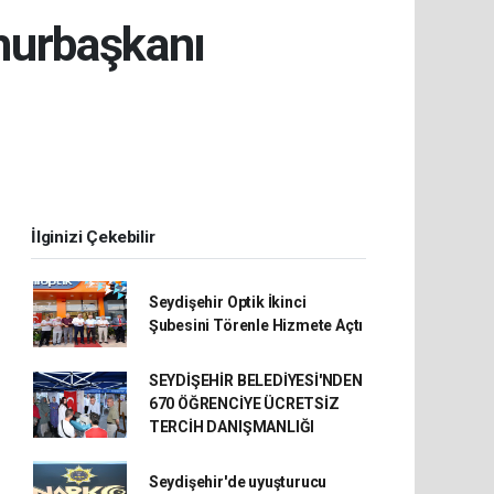
hurbaşkanı
İlginizi Çekebilir
Seydişehir Optik İkinci
Şubesini Törenle Hizmete Açtı
SEYDİŞEHİR BELEDİYESİ'NDEN
670 ÖĞRENCİYE ÜCRETSİZ
TERCİH DANIŞMANLIĞI
Seydişehir'de uyuşturucu