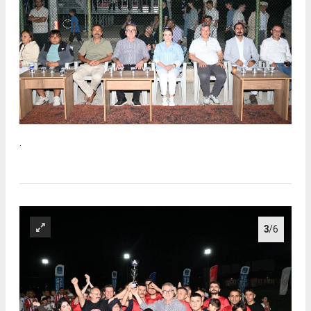
.
3
/6