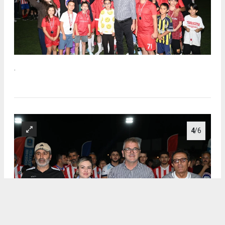
.
4
/6