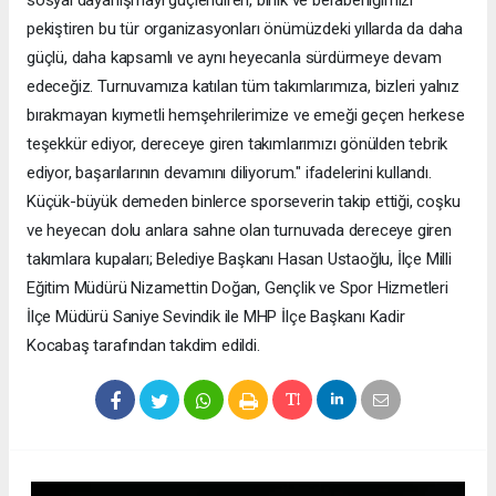
pekiştiren bu tür organizasyonları önümüzdeki yıllarda da daha
güçlü, daha kapsamlı ve aynı heyecanla sürdürmeye devam
edeceğiz. Turnuvamıza katılan tüm takımlarımıza, bizleri yalnız
bırakmayan kıymetli hemşehrilerimize ve emeği geçen herkese
teşekkür ediyor, dereceye giren takımlarımızı gönülden tebrik
ediyor, başarılarının devamını diliyorum." ifadelerini kullandı.
Küçük-büyük demeden binlerce sporseverin takip ettiği, coşku
ve heyecan dolu anlara sahne olan turnuvada dereceye giren
takımlara kupaları; Belediye Başkanı Hasan Ustaoğlu, İlçe Milli
Eğitim Müdürü Nizamettin Doğan, Gençlik ve Spor Hizmetleri
İlçe Müdürü Saniye Sevindik ile MHP İlçe Başkanı Kadir
Kocabaş tarafından takdim edildi.