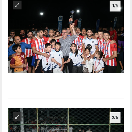
1
/6
.
2
/6