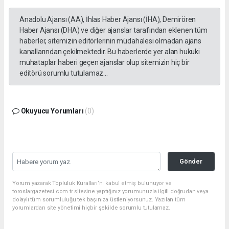
Anadolu Ajansı (AA), İhlas Haber Ajansı (İHA), Demirören
Haber Ajansı (DHA) ve diğer ajanslar tarafından eklenen tüm
haberler, sitemizin editörlerinin müdahalesi olmadan ajans
kanallarından çekilmektedir. Bu haberlerde yer alan hukuki
muhataplar haberi geçen ajanslar olup sitemizin hiç bir
editörü sorumlu tutulamaz...
Okuyucu Yorumları
(0)
Gönder
Yorum yazarak Topluluk Kuralları’nı kabul etmiş bulunuyor ve
toroslargazetesi.com.tr sitesine yaptığınız yorumunuzla ilgili doğrudan veya
dolaylı tüm sorumluluğu tek başınıza üstleniyorsunuz. Yazılan tüm
yorumlardan site yönetimi hiçbir şekilde sorumlu tutulamaz.