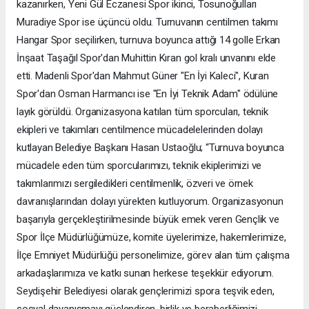
kazanırken, Yeni Gül Eczanesi Spor ikinci, Tosunoğulları
Muradiye Spor ise üçüncü oldu. Turnuvanın centilmen takımı
Hangar Spor seçilirken, turnuva boyunca attığı 14 golle Erkan
İnşaat Taşağıl Spor'dan Muhittin Kıran gol kralı unvanını elde
etti. Madenli Spor'dan Mahmut Güner "En İyi Kaleci", Kuran
Spor'dan Osman Harmancı ise "En İyi Teknik Adam" ödülüne
layık görüldü. Organizasyona katılan tüm sporcuları, teknik
ekipleri ve takımları centilmence mücadelelerinden dolayı
kutlayan Belediye Başkanı Hasan Ustaoğlu; “Turnuva boyunca
mücadele eden tüm sporcularımızı, teknik ekiplerimizi ve
takımlarımızı sergiledikleri centilmenlik, özveri ve örnek
davranışlarından dolayı yürekten kutluyorum. Organizasyonun
başarıyla gerçekleştirilmesinde büyük emek veren Gençlik ve
Spor İlçe Müdürlüğümüze, komite üyelerimize, hakemlerimize,
İlçe Emniyet Müdürlüğü personelimize, görev alan tüm çalışma
arkadaşlarımıza ve katkı sunan herkese teşekkür ediyorum.
Seydişehir Belediyesi olarak gençlerimizi spora teşvik eden,
sosyal dayanışmayı güçlendiren, birlik ve beraberliğimizi