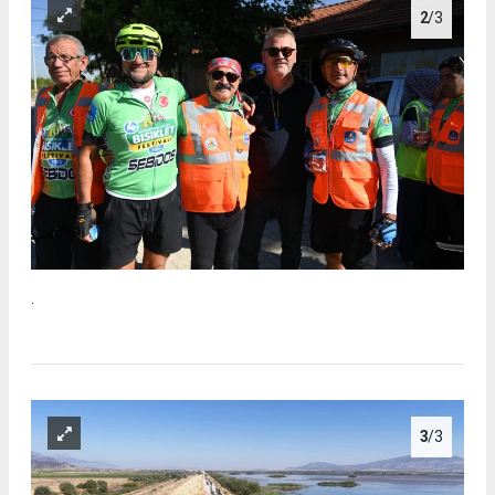
2
/3
.
3
/3