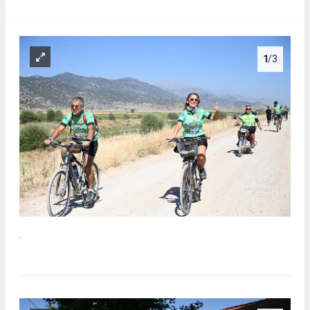
1
/3
.