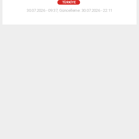
TÜRKIYE
30.07.2026 - 09:37, Güncelleme: 30.07.2026 - 22:11
Seydişehir’in geleneksel spor
organizasyonlarından biri olan 15. Başkanlık Kupası
Futbol Turnuvası, nefes kesen final maçlarıyla
tamamlandı. Sporseverlerin yoğun ilgi gösterdiği
turnuvada şampiyonluk ipini Kuran Spor göğüsledi.
ABONE OL