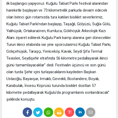
ilk başlangıcı yapıyoruz. Kuğulu Tabiat Parkı festival alanından
hareketle başlayan ve 73 kilometrelik parkurla devam edecek
olan birinci gün rotamızda tura katılan bisiklet severlerimiz,
Kuğulu Tabiat Parkı’ndan başlayıp, Taşağıl, Gölyüzü, Suğla Gölü,
Yalıhüyük, Ortakaraören, Kumluca, Gökhöyük Arkeolojik Kazı
Alanı ziyaret edilerek Kuğulu Park kamp alanına geri dönecekler.
Turun ikinci etabında ise yine sporcularımız Kuğulu Tabiat Parkı,
Gökçehüyük, Taraşçı, Yeniceköy, Kavak, Seydi Şifa Termal
Tesisleri, Seydişehir etrafında 56 kilometre pedallayarak ikinci
günü tamamlayacaklar” dedi. Festivalin üçüncü ve son günü
olan turda Şehir içini turlayacaklarını kaydeden Başkan
Ustaoğlu; Bayavşar, Irmaklı, Gevrekli, Bostandere, Boyalı,
Karabulak, İncesu Köprüsü turunda bisiklet dostları 57
kilometre pedallayarak Kuğulu’da programlarını sonlandıracak”
şeklinde konuştu.