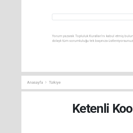
Yorum yazarak Topluluk Kuralları’nı kabul etmiş bulun
dolaylı tüm sorumluluğu tek başınıza üstleniyorsunuz
Anasayfa
Türkiye
Ketenli Koo