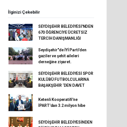
İlginizi Çekebilir
SEYDİŞEHİR BELEDİYESİ'NDEN
670 ÖĞRENCİYE ÜCRETSİZ
TERCİH DANIŞMANLIĞI
Seydişehir"de İYİ Parti'den
gaziler ve şehit aileleri
derneğine ziyaret.
SEYDİŞEHİR BELEDİYESİ SPOR
KULÜBÜ FUTBOLCULARINA
BAŞAKŞEHİR ‘DEN DAVET
Ketenli Kooperatifi'ne
İPART’dan 3.2 milyon hibe
SEYDİŞEHİR BELEDİYESİNDEN