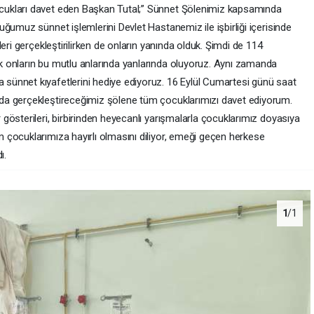
ukları davet eden Başkan Tutal;” Sünnet Şölenimiz kapsamında
ğumuz sünnet işlemlerini Devlet Hastanemiz ile işbirliği içerisinde
eri gerçekleştirilirken de onların yanında olduk. Şimdi de 114
 onların bu mutlu anlarında yanlarında oluyoruz. Aynı zamanda
ünnet kıyafetlerini hediye ediyoruz. 16 Eylül Cumartesi günü saat
da gerçekleştireceğimiz şölene tüm çocuklarımızı davet ediyorum.
österileri, birbirinden heyecanlı yarışmalarla çocuklarımız doyasıya
çocuklarımıza hayırlı olmasını diliyor, emeği geçen herkese
ı.
1
/1