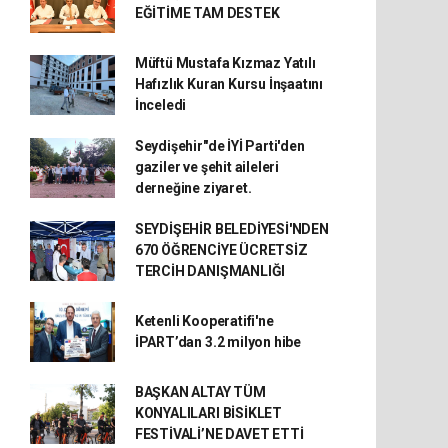
EĞİTİME TAM DESTEK
Müftü Mustafa Kızmaz Yatılı
Hafızlık Kuran Kursu İnşaatını
İnceledi
Seydişehir"de İYİ Parti'den
gaziler ve şehit aileleri
derneğine ziyaret.
SEYDİŞEHİR BELEDİYESİ'NDEN
670 ÖĞRENCİYE ÜCRETSİZ
TERCİH DANIŞMANLIĞI
Ketenli Kooperatifi'ne
İPART’dan 3.2 milyon hibe
BAŞKAN ALTAY TÜM
KONYALILARI BİSİKLET
FESTİVALİ’NE DAVET ETTİ