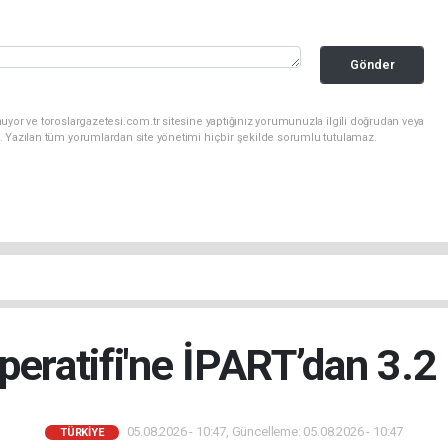
Gönder
uyor ve toroslargazetesi.com.tr sitesine yaptığınız yorumunuzla ilgili doğrudan veya
. Yazılan tüm yorumlardan site yönetimi hiçbir şekilde sorumlu tutulamaz.
peratifi'ne İPART’dan 3.2
05.08.2026 - 10:47, Güncelleme: 05.08.2026 - 10:47
TÜRKIYE