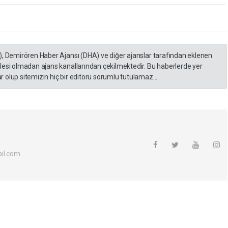
), Demirören Haber Ajansı (DHA) ve diğer ajanslar tarafından eklenen
lesi olmadan ajans kanallarından çekilmektedir. Bu haberlerde yer
 olup sitemizin hiç bir editörü sorumlu tutulamaz...
il.com