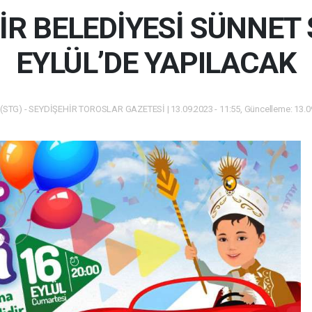
İR BELEDİYESİ SÜNNET 
EYLÜL’DE YAPILACAK
(STG) - SEYDİŞEHİR TOROSLAR GAZETESİ | 13.09.2023 - 11:55, Güncelleme: 13.09