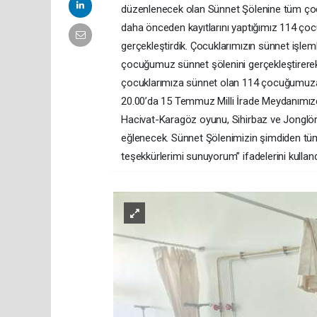
düzenlenecek olan Sünnet Şölenine tüm çoc
daha önceden kayıtlarını yaptığımız 114 çocu
gerçekleştirdik. Çocuklarımızın sünnet işleml
çocuğumuz sünnet şölenini gerçekleştirerek
çocuklarımıza sünnet olan 114 çocuğumuza s
20.00’da 15 Temmuz Milli İrade Meydanımız
Hacivat-Karagöz oyunu, Sihirbaz ve Jonglör g
eğlenecek. Sünnet Şölenimizin şimdiden tüm 
teşekkürlerimi sunuyorum” ifadelerini kulland