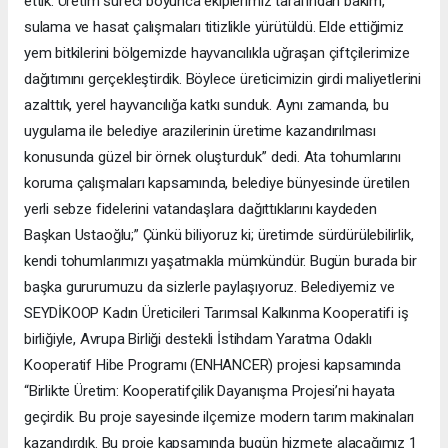
ettik. Üretim süreci boyunca ekiplerimiz tarafından bakım,
sulama ve hasat çalışmaları titizlikle yürütüldü. Elde ettiğimiz
yem bitkilerini bölgemizde hayvancılıkla uğraşan çiftçilerimize
dağıtımını gerçekleştirdik. Böylece üreticimizin girdi maliyetlerini
azalttık, yerel hayvancılığa katkı sunduk. Aynı zamanda, bu
uygulama ile belediye arazilerinin üretime kazandırılması
konusunda güzel bir örnek oluşturduk” dedi. Ata tohumlarını
koruma çalışmaları kapsamında, belediye bünyesinde üretilen
yerli sebze fidelerini vatandaşlara dağıttıklarını kaydeden
Başkan Ustaoğlu;” Çünkü biliyoruz ki; üretimde sürdürülebilirlik,
kendi tohumlarımızı yaşatmakla mümkündür. Bugün burada bir
başka gururumuzu da sizlerle paylaşıyoruz. Belediyemiz ve
SEYDİKOOP Kadın Üreticileri Tarımsal Kalkınma Kooperatifi iş
birliğiyle, Avrupa Birliği destekli İstihdam Yaratma Odaklı
Kooperatif Hibe Programı (ENHANCER) projesi kapsamında
“Birlikte Üretim: Kooperatifçilik Dayanışma Projesi’ni hayata
geçirdik. Bu proje sayesinde ilçemize modern tarım makinaları
kazandırdık. Bu proje kapsamında bugün hizmete alacağımız 1