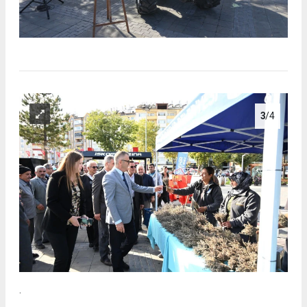
3
/4
.