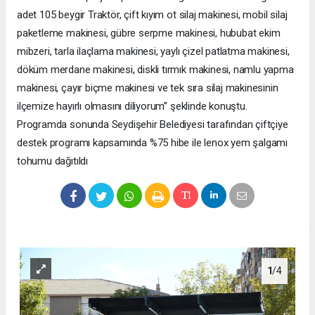
adet 105 beygir Traktör, çift kıyım ot silaj makinesi, mobil silaj
paketleme makinesi, gübre serpme makinesi, hububat ekim
mibzeri, tarla ilaçlama makinesi, yaylı çizel patlatma makinesi,
döküm merdane makinesi, diskli tırmık makinesi, namlu yapma
makinesi, çayır biçme makinesi ve tek sıra silaj makinesinin
ilçemize hayırlı olmasını diliyorum” şeklinde konuştu.
Programda sonunda Seydişehir Belediyesi tarafından çiftçiye
destek programı kapsamında %75 hibe ile lenox yem şalgamı
tohumu dağıtıldı
1
/4