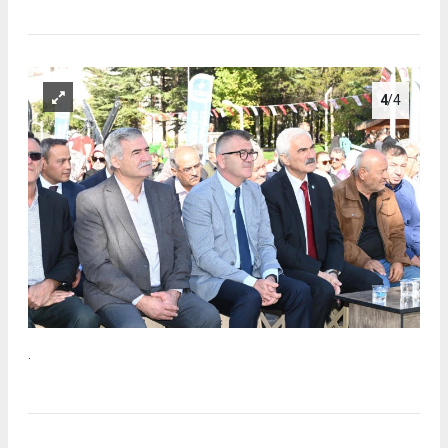
4
/4
.