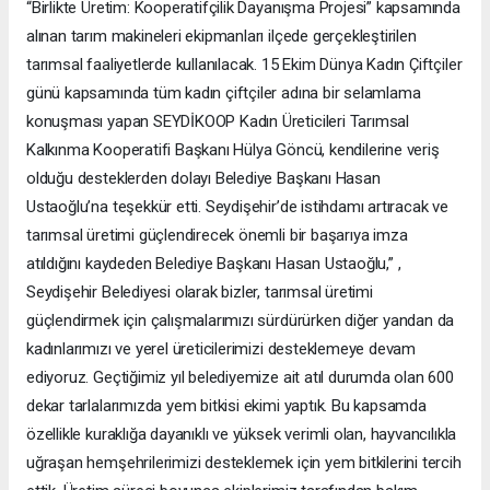
“Birlikte Üretim: Kooperatifçilik Dayanışma Projesi” kapsamında
alınan tarım makineleri ekipmanları ilçede gerçekleştirilen
tarımsal faaliyetlerde kullanılacak. 15 Ekim Dünya Kadın Çiftçiler
günü kapsamında tüm kadın çiftçiler adına bir selamlama
konuşması yapan SEYDİKOOP Kadın Üreticileri Tarımsal
Kalkınma Kooperatifi Başkanı Hülya Göncü, kendilerine veriş
olduğu desteklerden dolayı Belediye Başkanı Hasan
Ustaoğlu’na teşekkür etti. Seydişehir’de istihdamı artıracak ve
tarımsal üretimi güçlendirecek önemli bir başarıya imza
atıldığını kaydeden Belediye Başkanı Hasan Ustaoğlu,” ,
Seydişehir Belediyesi olarak bizler, tarımsal üretimi
güçlendirmek için çalışmalarımızı sürdürürken diğer yandan da
kadınlarımızı ve yerel üreticilerimizi desteklemeye devam
ediyoruz. Geçtiğimiz yıl belediyemize ait atıl durumda olan 600
dekar tarlalarımızda yem bitkisi ekimi yaptık. Bu kapsamda
özellikle kuraklığa dayanıklı ve yüksek verimli olan, hayvancılıkla
uğraşan hemşehrilerimizi desteklemek için yem bitkilerini tercih