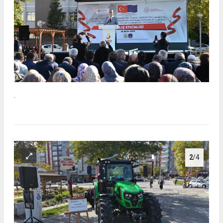
.
2
/4