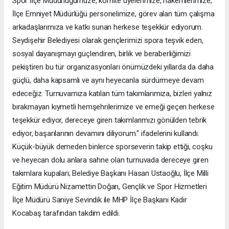
Spor İlçe Müdürlüğümüze, komite üyelerimize, hakemlerimize,
İlçe Emniyet Müdürlüğü personelimize, görev alan tüm çalışma
arkadaşlarımıza ve katkı sunan herkese teşekkür ediyorum.
Seydişehir Belediyesi olarak gençlerimizi spora teşvik eden,
sosyal dayanışmayı güçlendiren, birlik ve beraberliğimizi
pekiştiren bu tür organizasyonları önümüzdeki yıllarda da daha
güçlü, daha kapsamlı ve aynı heyecanla sürdürmeye devam
edeceğiz. Turnuvamıza katılan tüm takımlarımıza, bizleri yalnız
bırakmayan kıymetli hemşehrilerimize ve emeği geçen herkese
teşekkür ediyor, dereceye giren takımlarımızı gönülden tebrik
ediyor, başarılarının devamını diliyorum." ifadelerini kullandı.
Küçük-büyük demeden binlerce sporseverin takip ettiği, coşku
ve heyecan dolu anlara sahne olan turnuvada dereceye giren
takımlara kupaları; Belediye Başkanı Hasan Ustaoğlu, İlçe Milli
Eğitim Müdürü Nizamettin Doğan, Gençlik ve Spor Hizmetleri
İlçe Müdürü Saniye Sevindik ile MHP İlçe Başkanı Kadir
Kocabaş tarafından takdim edildi.