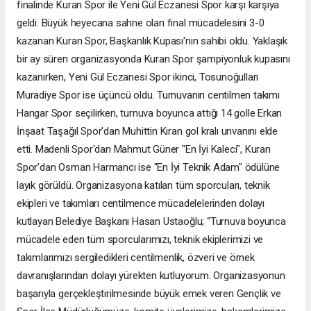
finalinde Kuran Spor ile Yeni Gül Eczanesi Spor karşı karşıya
geldi. Büyük heyecana sahne olan final mücadelesini 3-0
kazanan Kuran Spor, Başkanlık Kupası'nın sahibi oldu. Yaklaşık
bir ay süren organizasyonda Kuran Spor şampiyonluk kupasını
kazanırken, Yeni Gül Eczanesi Spor ikinci, Tosunoğulları
Muradiye Spor ise üçüncü oldu. Turnuvanın centilmen takımı
Hangar Spor seçilirken, turnuva boyunca attığı 14 golle Erkan
İnşaat Taşağıl Spor'dan Muhittin Kıran gol kralı unvanını elde
etti. Madenli Spor'dan Mahmut Güner "En İyi Kaleci", Kuran
Spor'dan Osman Harmancı ise "En İyi Teknik Adam" ödülüne
layık görüldü. Organizasyona katılan tüm sporcuları, teknik
ekipleri ve takımları centilmence mücadelelerinden dolayı
kutlayan Belediye Başkanı Hasan Ustaoğlu; “Turnuva boyunca
mücadele eden tüm sporcularımızı, teknik ekiplerimizi ve
takımlarımızı sergiledikleri centilmenlik, özveri ve örnek
davranışlarından dolayı yürekten kutluyorum. Organizasyonun
başarıyla gerçekleştirilmesinde büyük emek veren Gençlik ve