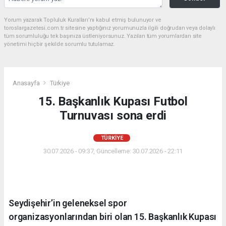
Yorum yazarak Topluluk Kuralları’nı kabul etmiş bulunuyor ve
toroslargazetesi.com.tr sitesine yaptığınız yorumunuzla ilgili doğrudan veya dolaylı
tüm sorumluluğu tek başınıza üstleniyorsunuz. Yazılan tüm yorumlardan site
yönetimi hiçbir şekilde sorumlu tutulamaz.
Anasayfa
Türkiye
15. Başkanlık Kupası Futbol
Turnuvası sona erdi
TÜRKIYE
30.07.2026 - 09:37, Güncelleme: 30.07.2026 - 22:11
Seydişehir’in geleneksel spor
organizasyonlarından biri olan 15. Başkanlık Kupası