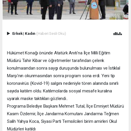
Erkek
|
Kadın
(Haberi Sesli Oku)
Hükümet Konağı önünde Atatürk Anıtı'na İlçe Milli Eğitim
Müdürü Tahir Kibar ve öğretmenler tarafından çelenk
konulmasından sonra saygı duruşunda bulunulması ve İstiklal
Marşı'nın okunmasından sonra program sona erdi. Yeni tip
koronavirüs (Kovid-19) salgını nedeniyle tören alanında sınırlı
sayıda katılım oldu. Katılımcılarda sosyal mesafe kuralına
uyarak maske taktıkları gözlendi..
Programa Belediye Başkanı Mehmet Tutal, İlçe Emniyet Müdürü
Kasım Özdemir, İlçe Jandarma Komutanı Jandarma Teğmen
Salih Yahya Koca, Siyasi Parti Temsilcileri birim amirleri Okul
Müdürleri katıldı