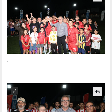
.
4
/6