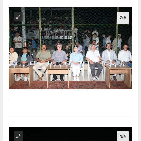
2
/6
.
3
/6