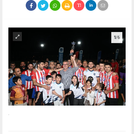
1
/6
.