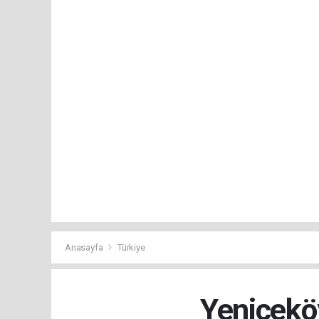
Anasayfa
Türkiye
Yeniceköy