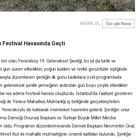
ABONE OL
k Festival Havasında Geçti
biri olan Yeniceköy 19. Geleneksel Şenliği, bu yıl da birlik ve
ki gün süren etkinlikler, yoğun katılım ve renkli görüntüler eşliğinde
oganıyla düzenlenen şenliğin ilk günü kadınlara özel programlarla
n geleneksel şenlik yemeğinin ardından gün boyu çeşitli etkinlikler
r ise adeta festival havası oluşturdu. İstanbul'da faaliyet gösteren
le Yenice Mahallesi Muhtarlığı iş birliğinde gerçekleştirilen
Yeniceköylü de katılarak memleket hasretini giderdi. Şenliğin onur
a Derneği Onursal Başkanı ve Türkiye Büyük Millet Meclisi
in oldu. Programın düzenlenmesinde Dernek Başkanı Necmettin Ünal,
hmet Kut ile mahalle muhtarlığının önemli katkıları bulundu. Şenliğe