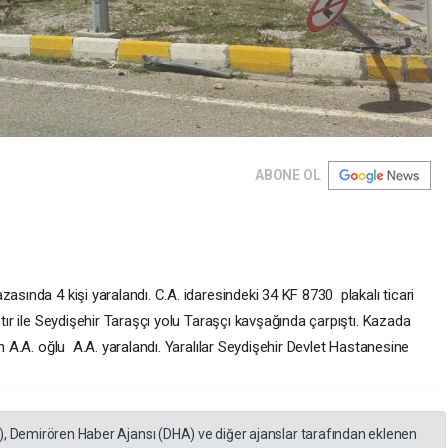
ABONE OL
asında 4 kişi yaralandı. C.A. idaresindeki 34 KF 8730 plakalı ticari
tır ile Seydişehir Taraşçı yolu Taraşçı kavşağında çarpıştı. Kazada
an A.A. oğlu A.A. yaralandı. Yaralılar Seydişehir Devlet Hastanesine
), Demirören Haber Ajansı (DHA) ve diğer ajanslar tarafından eklenen