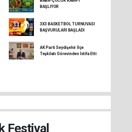
BABA-ÇOCUK KAMPI
BAŞLIYOR
3X3 BASKETBOL TURNUVASI
BAŞVURULARI BAŞLADI
AK Parti Seydişehir İlçe
Teşkilatı Görevinden İstifa Etti
k Festival