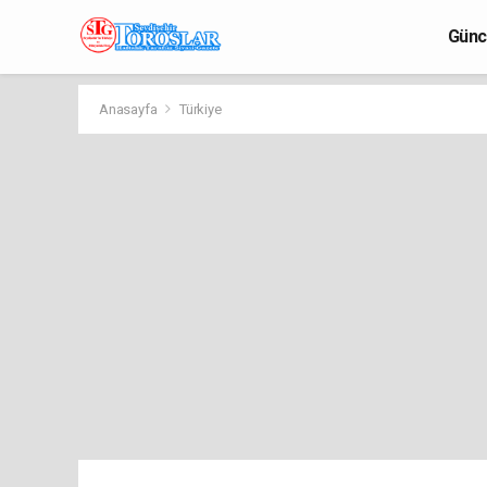
Günc
Anasayfa
Türkiye