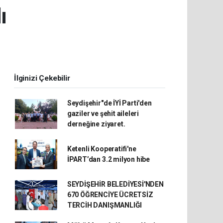
ı
İlginizi Çekebilir
Seydişehir"de İYİ Parti'den
gaziler ve şehit aileleri
derneğine ziyaret.
Ketenli Kooperatifi'ne
İPART’dan 3.2 milyon hibe
SEYDİŞEHİR BELEDİYESİ'NDEN
670 ÖĞRENCİYE ÜCRETSİZ
TERCİH DANIŞMANLIĞI