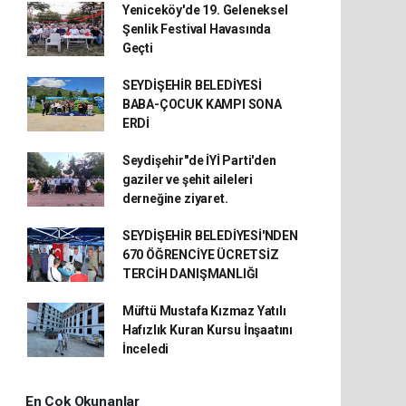
Yeniceköy'de 19. Geleneksel
Şenlik Festival Havasında
Geçti
SEYDİŞEHİR BELEDİYESİ
BABA-ÇOCUK KAMPI SONA
ERDİ
Seydişehir"de İYİ Parti'den
gaziler ve şehit aileleri
derneğine ziyaret.
SEYDİŞEHİR BELEDİYESİ'NDEN
670 ÖĞRENCİYE ÜCRETSİZ
TERCİH DANIŞMANLIĞI
Müftü Mustafa Kızmaz Yatılı
Hafızlık Kuran Kursu İnşaatını
İnceledi
En Çok Okunanlar