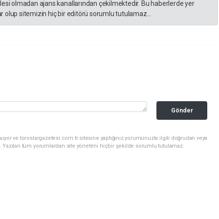
lesi olmadan ajans kanallarından çekilmektedir. Bu haberlerde yer
 olup sitemizin hiç bir editörü sorumlu tutulamaz...
Gönder
uyor ve toroslargazetesi.com.tr sitesine yaptığınız yorumunuzla ilgili doğrudan veya
. Yazılan tüm yorumlardan site yönetimi hiçbir şekilde sorumlu tutulamaz.