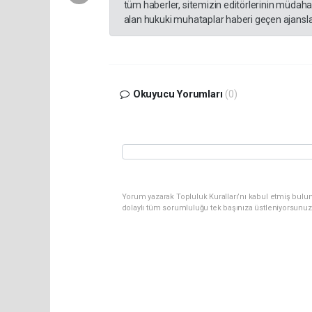
tüm haberler, sitemizin editörlerinin müdaha
alan hukuki muhataplar haberi geçen ajanslar
Okuyucu Yorumları
(0)
Yorum yazarak Topluluk Kuralları’nı kabul etmiş bulun
dolaylı tüm sorumluluğu tek başınıza üstleniyorsunuz