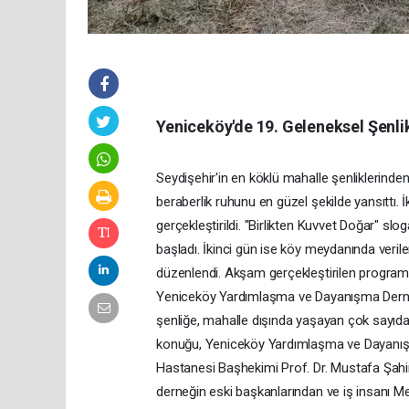
Yeniceköy'de 19. Geleneksel Şenli
Seydişehir'in en köklü mahalle şenliklerinden 
beraberlik ruhunu en güzel şekilde yansıttı. İ
gerçekleştirildi. "Birlikten Kuvvet Doğar" sl
başladı. İkinci gün ise köy meydanında verile
düzenlendi. Akşam gerçekleştirilen programla
Yeniceköy Yardımlaşma ve Dayanışma Derneği i
şenliğe, mahalle dışında yaşayan çok sayıda 
konuğu, Yeniceköy Yardımlaşma ve Dayanışm
Hastanesi Başhekimi Prof. Dr. Mustafa Şah
derneğin eski başkanlarından ve iş insanı Me