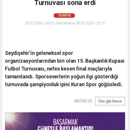
Turnuvası sona erdi
TÜRKIYE
30.07.2026 - 09:37, Güncelleme: 30.07.2026 - 22:11
Seydişehir’in geleneksel spor
organizasyonlarından biri olan 15. Başkanlık Kupası
Futbol Turnuvası, nefes kesen final maçlarıyla
tamamlandı. Sporseverlerin yoğun ilgi gösterdiği
turnuvada şampiyonluk ipini Kuran Spor göğüsledi.
ABONE OL