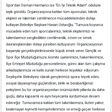
Spor'dan Osman Harmancı ise "En İyi Teknik Adam" ödülüne
layık görüldü. Organizasyona katılan tüm sporcuları, teknik
ekipleri ve takımları centilmence mücadelelerinden dolayı
kutlayan Belediye Başkanı Hasan Ustaoğlu; “Turnuva boyunca
mücadele eden tüm sporcularımızı, teknik ekiplerimizi ve
takımlarımızı sergiledikleri centilmenlik, özveri ve örnek
davranışlarından dolayı yürekten kutluyorum. Organizasyonun
başarıyla gerçekleştirilmesinde büyük emek veren Gençlik ve
Spor İlçe Müdürlüğümüze, komite üyelerimize, hakemlerimize,
İlçe Emniyet Müdürlüğü personelimize, görev alan tüm çalışma
arkadaşlarımıza ve katkı sunan herkese teşekkür ediyorum.
Seydişehir Belediyesi olarak gençlerimizi spora teşvik eden,
sosyal dayanışmayı güçlendiren, birlik ve beraberliğimizi
pekiştiren bu tür organizasyonları önümüzdeki yıllarda da daha
güçlü, daha kapsamlı ve aynı heyecanla sürdürmeye devam
edeceğiz. Turnuvamıza katılan tüm takımlarımıza, bizleri yalnız
bırakmayan kıymetli hemşehrilerimize ve emeği geçen herkese