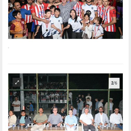
.
2
/6