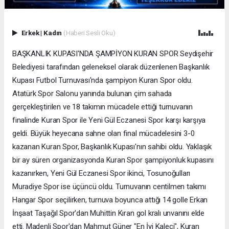
Erkek
|
Kadın
(Haberi Sesli Oku)
BAŞKANLIK KUPASI'NDA ŞAMPİYON KURAN SPOR Seydişehir
Belediyesi tarafından geleneksel olarak düzenlenen Başkanlık
Kupası Futbol Turnuvası'nda şampiyon Kuran Spor oldu.
Atatürk Spor Salonu yanında bulunan çim sahada
gerçekleştirilen ve 18 takımın mücadele ettiği turnuvanın
finalinde Kuran Spor ile Yeni Gül Eczanesi Spor karşı karşıya
geldi. Büyük heyecana sahne olan final mücadelesini 3-0
kazanan Kuran Spor, Başkanlık Kupası'nın sahibi oldu. Yaklaşık
bir ay süren organizasyonda Kuran Spor şampiyonluk kupasını
kazanırken, Yeni Gül Eczanesi Spor ikinci, Tosunoğulları
Muradiye Spor ise üçüncü oldu. Turnuvanın centilmen takımı
Hangar Spor seçilirken, turnuva boyunca attığı 14 golle Erkan
İnşaat Taşağıl Spor'dan Muhittin Kıran gol kralı unvanını elde
etti. Madenli Spor'dan Mahmut Güner "En İyi Kaleci", Kuran