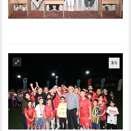
.
3
/6