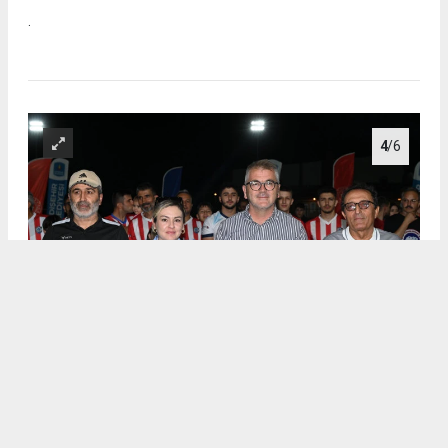
.
4
/6
.