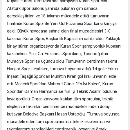
Kupası Futbol Turnuvası'nda şampiyon Kuran Spor oldu.
Atatürk Spor Salonu yanında bulunan çim sahada
gerçekleştirilen ve 18 takımın mücadele ettiği turnuvanın
finalinde Kuran Spor ile Yeni Gül Eczanesi Spor karşı karşıya
geldi. Büyük heyecana sahne olan final mücadelesini 3-0
kazanan Kuran Spor, Başkanlık Kupası'nın sahibi oldu. Yaklaşık
bir ay süren organizasyonda Kuran Spor şampiyonluk kupasını
kazanırken, Yeni Gül Eczanesi Spor ikinci, Tosunoğulları
Muradiye Spor ise üçüncü oldu. Turnuvanın centilmen takımı
Hangar Spor seçilirken, turnuva boyunca attığı 14 golle Erkan
İnşaat Taşağıl Spor'dan Muhittin Kıran gol kralı unvanını elde
etti. Madenli Spor'dan Mahmut Güner "En İyi Kaleci", Kuran
Spor'dan Osman Harmancı ise "En İyi Teknik Adam" ödülüne
layık görüldü. Organizasyona katılan tüm sporcuları, teknik
ekipleri ve takımları centilmence mücadelelerinden dolayı
kutlayan Belediye Başkanı Hasan Ustaoğlu; “Turnuva boyunca
mücadele eden tüm sporcularımızı, teknik ekiplerimizi ve
takımlarımızı sergiledikleri centilmenlik, özveri ve örnek