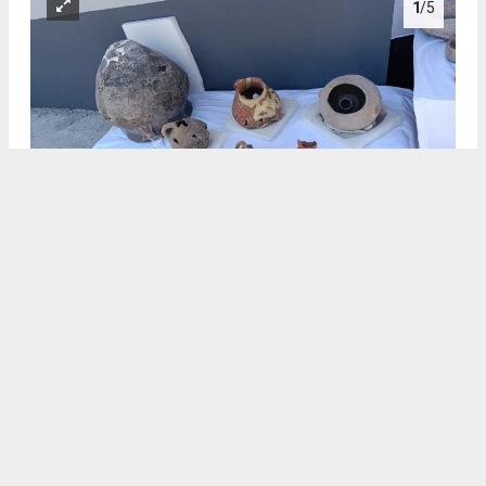
1
/5
.
2
/5