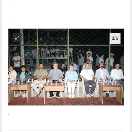
.
2
/6
.