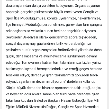
davranışlarından dolayı yürekten kutluyorum. Organizasyonun
başarıyla gerçekleştirilmesinde büyük emek veren Gençlik ve
Spor İlçe Müdürlüğümüze, komite üyelerimize, hakemlerimize,
İlçe Emniyet Müdürlüğü personelimize, görev alan tüm çalışma
arkadaşlarımıza ve katkı sunan herkese teşekkür ediyorum.
Seydişehir Belediyesi olarak gençlerimizi spora teşvik eden,
sosyal dayanışmayı güçlendiren, birlik ve beraberliğimizi
pekiştiren bu tür organizasyonları önümüzdeki yıllarda da daha
güçlü, daha kapsamlı ve aynı heyecanla sürdürmeye devam
edeceğiz. Turnuvamıza katılan tüm takımlarımıza, bizleri yalnız
bırakmayan kıymetli hemşehrilerimize ve emeği geçen herkese
teşekkür ediyor, dereceye giren takımlarımızı gönülden tebrik
ediyor, başarılarının devamını diliyorum." ifadelerini kullandı.
Küçük-büyük demeden binlerce sporseverin takip ettiği, coşku
ve heyecan dolu anlara sahne olan turnuvada dereceye giren
takımlara kupaları; Belediye Başkanı Hasan Ustaoğlu, İlçe Milli
Eğitim Müdürü Nizamettin Doğan, Gençlik ve Spor Hizmetleri