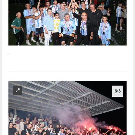
.
6
/6