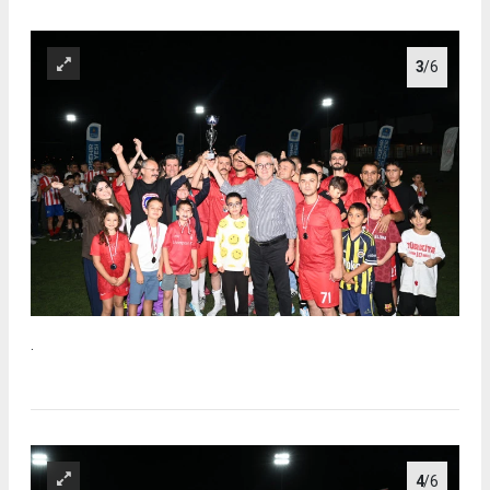
3
/6
.
4
/6