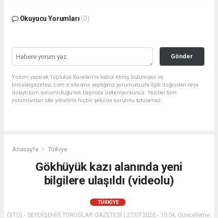
Okuyucu Yorumları
(0)
Gönder
Yorum yazarak Topluluk Kuralları’nı kabul etmiş bulunuyor ve
toroslargazetesi.com.tr sitesine yaptığınız yorumunuzla ilgili doğrudan veya
dolaylı tüm sorumluluğu tek başınıza üstleniyorsunuz. Yazılan tüm
yorumlardan site yönetimi hiçbir şekilde sorumlu tutulamaz.
Anasayfa
Türkiye
Gökhüyük kazı alanında yeni
bilgilere ulaşıldı (videolu)
TÜRKIYE
(STG) - SEYDİŞEHİR TOROSLAR GAZETESİ | 27.07.2026 - 15:04, Güncelleme: