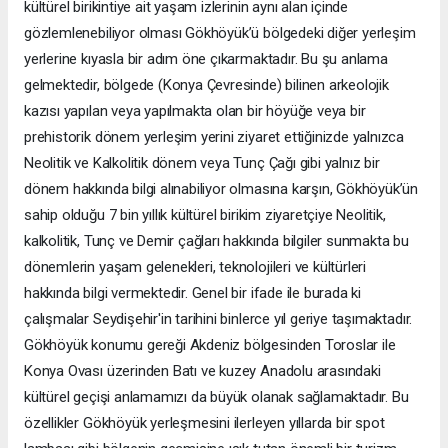
kültürel birikintiye ait yaşam izlerinin aynı alan içinde
gözlemlenebiliyor olması Gökhöyük’ü bölgedeki diğer yerleşim
yerlerine kıyasla bir adım öne çıkarmaktadır. Bu şu anlama
gelmektedir, bölgede (Konya Çevresinde) bilinen arkeolojik
kazısı yapılan veya yapılmakta olan bir höyüğe veya bir
prehistorik dönem yerleşim yerini ziyaret ettiğinizde yalnızca
Neolitik ve Kalkolitik dönem veya Tunç Çağı gibi yalnız bir
dönem hakkında bilgi alınabiliyor olmasına karşın, Gökhöyük’ün
sahip olduğu 7 bin yıllık kültürel birikim ziyaretçiye Neolitik,
kalkolitik, Tunç ve Demir çağları hakkında bilgiler sunmakta bu
dönemlerin yaşam gelenekleri, teknolojileri ve kültürleri
hakkında bilgi vermektedir. Genel bir ifade ile burada ki
çalışmalar Seydişehir'in tarihini binlerce yıl geriye taşımaktadır.
Gökhöyük konumu gereği Akdeniz bölgesinden Toroslar ile
Konya Ovası üzerinden Batı ve kuzey Anadolu arasındaki
kültürel geçişi anlamamızı da büyük olanak sağlamaktadır. Bu
özellikler Gökhöyük yerleşmesini ilerleyen yıllarda bir spot