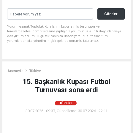
Gönder
Yorum yazarak Topluluk Kuralları’nı kabul etmiş bulunuyor ve
toroslargazetesi.com.tr sitesine yaptığınız yorumunuzla ilgili doğrudan veya
dolaylı tüm sorumluluğu tek başınıza üstleniyorsunuz. Yazılan tüm
yorumlardan site yönetimi hiçbir şekilde sorumlu tutulamaz.
Anasayfa
Türkiye
15. Başkanlık Kupası Futbol
Turnuvası sona erdi
TÜRKIYE
30.07.2026 - 09:37, Güncelleme: 30.07.2026 - 22:11