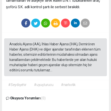
tamamlanan ve adliyeye sevk edilen D.N.T. tutuklanırken araç
şoförü S.K. adli kontrol şartı ile serbest bırakıldı.
Anadolu Ajansı (AA), İhlas Haber Ajansı (İHA), Demirören
Haber Ajansı (DHA) ve diğer ajanslar tarafından eklenen tüm
haberler, sitemizin editörlerinin müdahalesi olmadan ajans
kanallarından çekilmektedir. Bu haberlerde yer alan hukuki
muhataplar haberi geçen ajanslar olup sitemizin hiç bir
editörü sorumlu tutulamaz...
#Seydişehir
#uyuşturucu
#narkotik
Okuyucu Yorumları
(0)