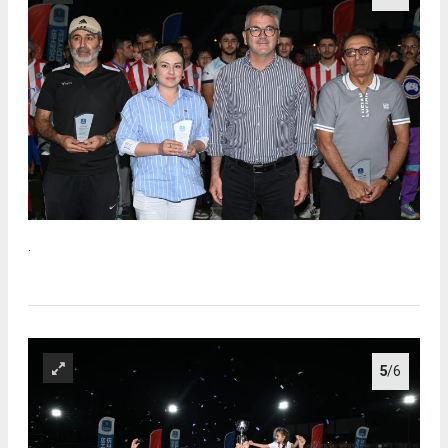
.
5
/6