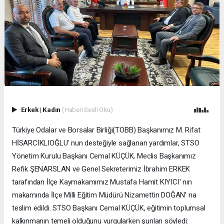
Erkek
|
Kadın
(Haberi Sesli Oku)
Türkiye Odalar ve Borsalar Birliği(TOBB) Başkanımız M. Rifat
HİSARCIKLIOĞLU' nun desteğiyle sağlanan yardımlar, STSO
Yönetim Kurulu Başkanı Cemal KÜÇÜK, Meclis Başkanımız
Refik ŞENARSLAN ve Genel Sekreterimiz İbrahim ERKEK
tarafından İlçe Kaymakamımız Mustafa Hamit KIYICI' nın
makamında İlçe Milli Eğitim Müdürü Nizamettin DOĞAN’ na
teslim edildi. STSO Başkanı Cemal KÜÇÜK, eğitimin toplumsal
kalkınmanın temeli olduğunu vurgularken şunları söyledi: