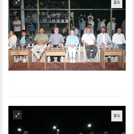
2
/6
.
3
/6