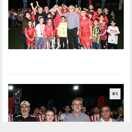
.
4
/6