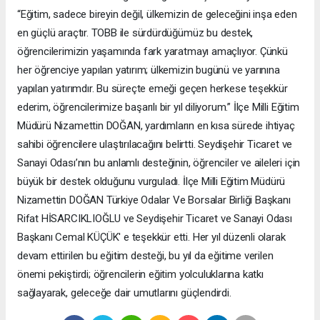
“Eğitim, sadece bireyin değil, ülkemizin de geleceğini inşa eden
en güçlü araçtır. TOBB ile sürdürdüğümüz bu destek,
öğrencilerimizin yaşamında fark yaratmayı amaçlıyor. Çünkü
her öğrenciye yapılan yatırım; ülkemizin bugünü ve yarınına
yapılan yatırımdır. Bu süreçte emeği geçen herkese teşekkür
ederim, öğrencilerimize başarılı bir yıl diliyorum.” İlçe Milli Eğitim
Müdürü Nizamettin DOĞAN, yardımların en kısa sürede ihtiyaç
sahibi öğrencilere ulaştırılacağını belirtti. Seydişehir Ticaret ve
Sanayi Odası’nın bu anlamlı desteğinin, öğrenciler ve aileleri için
büyük bir destek olduğunu vurguladı. İlçe Milli Eğitim Müdürü
Nizamettin DOĞAN Türkiye Odalar Ve Borsalar Birliği Başkanı
Rifat HİSARCIKLIOĞLU ve Seydişehir Ticaret ve Sanayi Odası
Başkanı Cemal KÜÇÜK' e teşekkür etti. Her yıl düzenli olarak
devam ettirilen bu eğitim desteği, bu yıl da eğitime verilen
önemi pekiştirdi; öğrencilerin eğitim yolculuklarına katkı
sağlayarak, geleceğe dair umutlarını güçlendirdi.