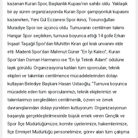
kazanan Kuran Spor, Başkanlık Kupası'nın sahibi oldu. Yaklaşık
bir ay süren organizasyonda Kuran Spor şampiyonluk kupasını
kazanırken, Yeni Gül Eczanesi Spor ikinci, Tosunoğulları
Muradiye Spor ise üçüncü oldu. Turnuvanın centilmen takımı
Hangar Spor seçilirken, turnuva boyunca attığı 14 golle Erkan
İnşaat Taşağıl Spor'dan Muhittin Kıran gol kralı unvanını elde
etti. Madenli Spor'dan Mahmut Güner "En İyi Kaleci", Kuran
Spor'dan Osman Harmancı ise "En İyi Teknik Adam" ödülüne
layık görüldü. Organizasyona katılan tüm sporcuları, teknik
ekipleri ve takımları centilmence mücadelelerinden dolayı
kutlayan Belediye Başkanı Hasan Ustaoğlu; “Turnuva boyunca
mücadele eden tüm sporcularımızı, teknik ekiplerimizi ve
takımlarımızı sergiledikleri centilmenlik, özveri ve örnek
davranışlarından dolayı yürekten kutluyorum. Organizasyonun
başarıyla gerçekleştirilmesinde büyük emek veren Gençlik ve
Spor İlçe Müdürlüğümüze, komite üyelerimize, hakemlerimize,
İlçe Emniyet Müdürlüğü personelimize, görev alan tüm çalışma