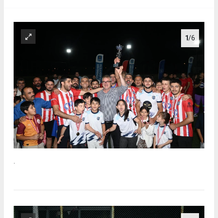
1
/6
.