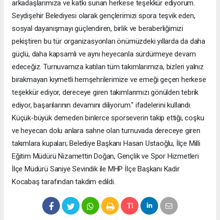
arkadaşlarımıza ve katkı sunan herkese teşekkür ediyorum.
Seydişehir Belediyesi olarak gençlerimizi spora teşvik eden,
sosyal dayanışmayı güçlendiren, birlik ve beraberliğimizi
pekiştiren bu tür organizasyonları önümüzdeki yıllarda da daha
güçlü, daha kapsamlı ve aynı heyecanla sürdürmeye devam
edeceğiz. Turnuvamıza katılan tüm takımlarımıza, bizleri yalnız
bırakmayan kıymetli hemşehrilerimize ve emeği geçen herkese
teşekkür ediyor, dereceye giren takımlarımızı gönülden tebrik
ediyor, başarılarının devamını diliyorum." ifadelerini kullandı.
Küçük-büyük demeden binlerce sporseverin takip ettiği, coşku
ve heyecan dolu anlara sahne olan turnuvada dereceye giren
takımlara kupaları; Belediye Başkanı Hasan Ustaoğlu, İlçe Milli
Eğitim Müdürü Nizamettin Doğan, Gençlik ve Spor Hizmetleri
İlçe Müdürü Saniye Sevindik ile MHP İlçe Başkanı Kadir
Kocabaş tarafından takdim edildi.