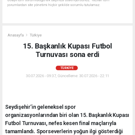
dolaylı tüm sorumluluğu tek başınıza üstleniyorsunuz. Yazılan tüm
yorumlardan site yönetimi hiçbir şekilde sorumlu tutulamaz.
Anasayfa
Türkiye
15. Başkanlık Kupası Futbol
Turnuvası sona erdi
TÜRKIYE
30.07.2026 - 09:37, Güncelleme: 30.07.2026 - 22:11
Seydişehir’in geleneksel spor
organizasyonlarından biri olan 15. Başkanlık Kupası
Futbol Turnuvası, nefes kesen final maçlarıyla
tamamlandı. Sporseverlerin yoğun ilgi gösterdiği