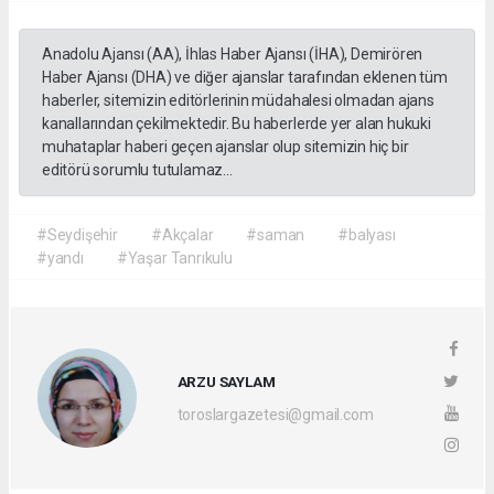
Anadolu Ajansı (AA), İhlas Haber Ajansı (İHA), Demirören
Haber Ajansı (DHA) ve diğer ajanslar tarafından eklenen tüm
haberler, sitemizin editörlerinin müdahalesi olmadan ajans
kanallarından çekilmektedir. Bu haberlerde yer alan hukuki
muhataplar haberi geçen ajanslar olup sitemizin hiç bir
editörü sorumlu tutulamaz...
#Seydişehir
#Akçalar
#saman
#balyası
#yandı
#Yaşar Tanrıkulu
ARZU SAYLAM
toroslargazetesi@gmail.com