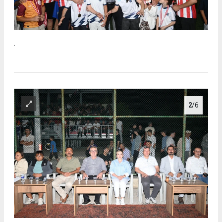
.
2
/6