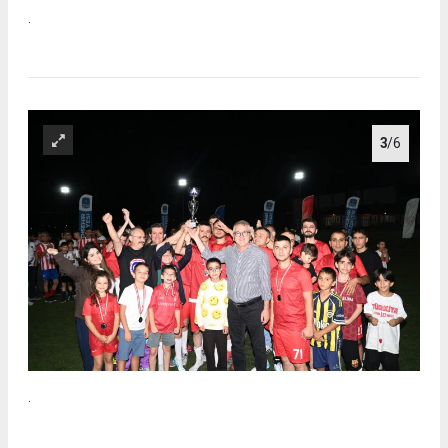
.
3
/6
.