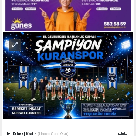
Erkek
|
Kadın
(Haberi Sesli Oku)