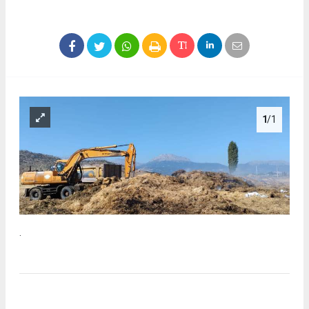
1
/1
.