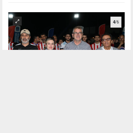
4
/6
.