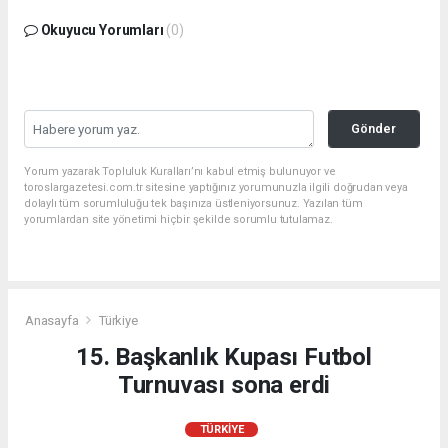
Okuyucu Yorumları
(0)
Gönder
Yorum yazarak Topluluk Kuralları’nı kabul etmiş bulunuyor ve
toroslargazetesi.com.tr sitesine yaptığınız yorumunuzla ilgili doğrudan veya
dolaylı tüm sorumluluğu tek başınıza üstleniyorsunuz. Yazılan tüm
yorumlardan site yönetimi hiçbir şekilde sorumlu tutulamaz.
Anasayfa
Türkiye
15. Başkanlık Kupası Futbol
Turnuvası sona erdi
TÜRKIYE