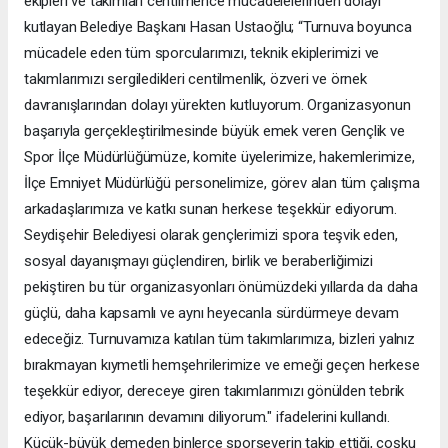
ekipleri ve takımları centilmence mücadelelerinden dolayı
kutlayan Belediye Başkanı Hasan Ustaoğlu; “Turnuva boyunca
mücadele eden tüm sporcularımızı, teknik ekiplerimizi ve
takımlarımızı sergiledikleri centilmenlik, özveri ve örnek
davranışlarından dolayı yürekten kutluyorum. Organizasyonun
başarıyla gerçekleştirilmesinde büyük emek veren Gençlik ve
Spor İlçe Müdürlüğümüze, komite üyelerimize, hakemlerimize,
İlçe Emniyet Müdürlüğü personelimize, görev alan tüm çalışma
arkadaşlarımıza ve katkı sunan herkese teşekkür ediyorum.
Seydişehir Belediyesi olarak gençlerimizi spora teşvik eden,
sosyal dayanışmayı güçlendiren, birlik ve beraberliğimizi
pekiştiren bu tür organizasyonları önümüzdeki yıllarda da daha
güçlü, daha kapsamlı ve aynı heyecanla sürdürmeye devam
edeceğiz. Turnuvamıza katılan tüm takımlarımıza, bizleri yalnız
bırakmayan kıymetli hemşehrilerimize ve emeği geçen herkese
teşekkür ediyor, dereceye giren takımlarımızı gönülden tebrik
ediyor, başarılarının devamını diliyorum." ifadelerini kullandı.
Küçük-büyük demeden binlerce sporseverin takip ettiği, coşku