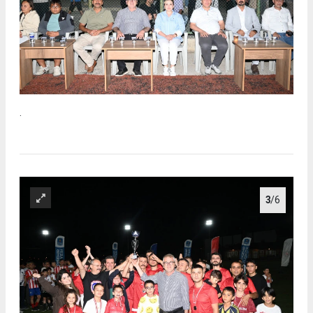
.
3
/6