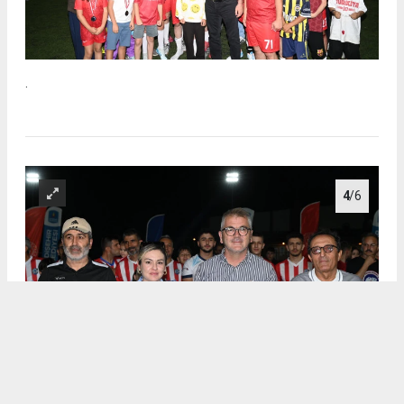
.
4
/6