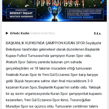
Erkek
|
Kadın
(Haberi Sesli Oku)
BAŞKANLIK KUPASI'NDA ŞAMPİYON KURAN SPOR Seydişehir
Belediyesi tarafından geleneksel olarak düzenlenen Başkanlık
Kupası Futbol Turnuvası'nda şampiyon Kuran Spor oldu.
Atatürk Spor Salonu yanında bulunan çim sahada
gerçekleştirilen ve 18 takımın mücadele ettiği turnuvanın
finalinde Kuran Spor ile Yeni Gül Eczanesi Spor karşı karşıya
geldi. Büyük heyecana sahne olan final mücadelesini 3-0
kazanan Kuran Spor, Başkanlık Kupası'nın sahibi oldu. Yaklaşık
bir ay süren organizasyonda Kuran Spor şampiyonluk kupasını
kazanırken, Yeni Gül Eczanesi Spor ikinci, Tosunoğulları
Muradiye Spor ise üçüncü oldu. Turnuvanın centilmen takımı