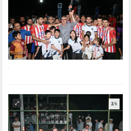
.
2
/6