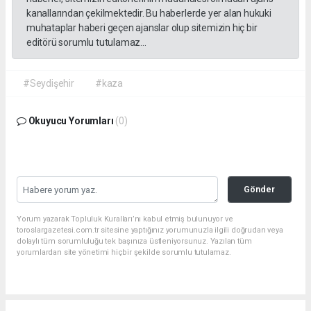
kanallarından çekilmektedir. Bu haberlerde yer alan hukuki
muhataplar haberi geçen ajanslar olup sitemizin hiç bir
editörü sorumlu tutulamaz...
#Seydişehir
#kaza
Okuyucu Yorumları
(0)
Gönder
Yorum yazarak Topluluk Kuralları’nı kabul etmiş bulunuyor ve
toroslargazetesi.com.tr sitesine yaptığınız yorumunuzla ilgili doğrudan veya
dolaylı tüm sorumluluğu tek başınıza üstleniyorsunuz. Yazılan tüm
yorumlardan site yönetimi hiçbir şekilde sorumlu tutulamaz.