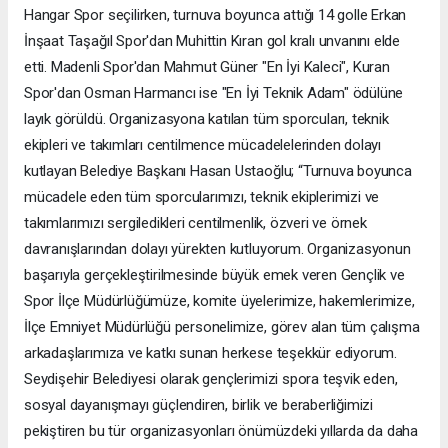
Hangar Spor seçilirken, turnuva boyunca attığı 14 golle Erkan
İnşaat Taşağıl Spor'dan Muhittin Kıran gol kralı unvanını elde
etti. Madenli Spor'dan Mahmut Güner "En İyi Kaleci", Kuran
Spor'dan Osman Harmancı ise "En İyi Teknik Adam" ödülüne
layık görüldü. Organizasyona katılan tüm sporcuları, teknik
ekipleri ve takımları centilmence mücadelelerinden dolayı
kutlayan Belediye Başkanı Hasan Ustaoğlu; “Turnuva boyunca
mücadele eden tüm sporcularımızı, teknik ekiplerimizi ve
takımlarımızı sergiledikleri centilmenlik, özveri ve örnek
davranışlarından dolayı yürekten kutluyorum. Organizasyonun
başarıyla gerçekleştirilmesinde büyük emek veren Gençlik ve
Spor İlçe Müdürlüğümüze, komite üyelerimize, hakemlerimize,
İlçe Emniyet Müdürlüğü personelimize, görev alan tüm çalışma
arkadaşlarımıza ve katkı sunan herkese teşekkür ediyorum.
Seydişehir Belediyesi olarak gençlerimizi spora teşvik eden,
sosyal dayanışmayı güçlendiren, birlik ve beraberliğimizi
pekiştiren bu tür organizasyonları önümüzdeki yıllarda da daha