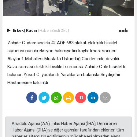
Erkek
|
Kadın
(Haberi Sesli Oku)
Zahide C. idaresindeki 42 AOF 683 plakalı elektrikli bisiklet
sürücüsünün direksiyon hakimiyetini kaybetmesi sonucu
Alaylar 1 Mahallesi Mustafa Üstündağ Caddesinde devrildi.
Kaza sonrası elektrikli bisiklet sürücüsü Zahide C. ile bisiklette
bulunan Yusuf C. yaralandı. Yaralılar ambulansla Seydişehir
Hastanesine kaldırıldı.
Anadolu Ajansı (AA), İhlas Haber Ajansı (İHA), Demirören
Haber Ajansı (DHA) ve diğer ajanslar tarafından eklenen tüm
haberler, sitemizin editörlerinin müdahalesi olmadan ajans