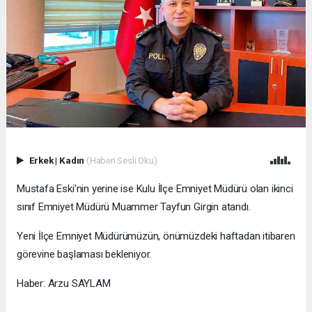
Erkek
|
Kadın
(Haberi Sesli Oku)
Mustafa Eski’nin yerine ise Kulu İlçe Emniyet Müdürü olan ikinci
sınıf Emniyet Müdürü Muammer Tayfun Girgin atandı.
Yeni İlçe Emniyet Müdürümüzün, önümüzdeki haftadan itibaren
görevine başlaması bekleniyor.
Haber: Arzu SAYLAM