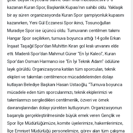
kazanan Kuran Spor, Başkanlık Kupası'nın sahibi oldu. Yaklaşık
bir ay süren organizasyonda Kuran Spor şampiyonluk kupasını
kazanırken, Yeni Gül Eczanesi Spor ikinci, Tosunoğulları
Muradiye Spor ise üçüncü oldu. Turnuvanın centilmen takımı
Hangar Spor seçilirken, turnuva boyunca attığı 14 golle Erkan
İnşaat Taşağıl Spor'dan Muhittin Kıran gol kralı unvanını elde
etti. Madenli Spor'dan Mahmut Güner "En İyi Kaleci", Kuran
Spor'dan Osman Harmancı ise "En İyi Teknik Adam" ödülüne
layık görüldü. Organizasyona katılan tüm sporcuları, teknik
ekipleri ve takımları centilmence mücadelelerinden dolayı
kutlayan Belediye Başkanı Hasan Ustaoğlu; “Turnuva boyunca
mücadele eden tüm sporcularımızı, teknik ekiplerimizi ve
takımlarımızı sergiledikleri centilmenlik, özveri ve örnek
davranışlarından dolayı yürekten kutluyorum. Organizasyonun
başarıyla gerçekleştirilmesinde büyük emek veren Gençlik ve
Spor İlçe Müdürlüğümüze, komite üyelerimize, hakemlerimize,
İlçe Emniyet Müdürlüğü personelimize, görev alan tüm çalışma