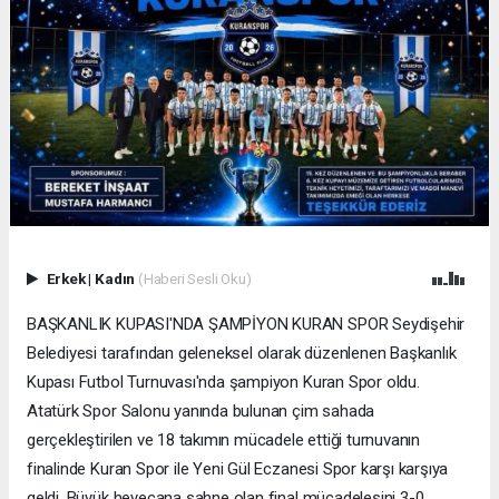
Erkek
|
Kadın
(Haberi Sesli Oku)
BAŞKANLIK KUPASI'NDA ŞAMPİYON KURAN SPOR Seydişehir
Belediyesi tarafından geleneksel olarak düzenlenen Başkanlık
Kupası Futbol Turnuvası'nda şampiyon Kuran Spor oldu.
Atatürk Spor Salonu yanında bulunan çim sahada
gerçekleştirilen ve 18 takımın mücadele ettiği turnuvanın
finalinde Kuran Spor ile Yeni Gül Eczanesi Spor karşı karşıya
geldi. Büyük heyecana sahne olan final mücadelesini 3-0