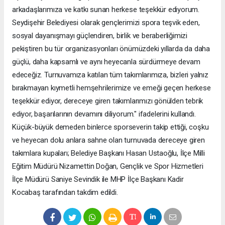
arkadaşlarımıza ve katkı sunan herkese teşekkür ediyorum.
Seydişehir Belediyesi olarak gençlerimizi spora teşvik eden,
sosyal dayanışmayı güçlendiren, birlik ve beraberliğimizi
pekiştiren bu tür organizasyonları önümüzdeki yıllarda da daha
güçlü, daha kapsamlı ve aynı heyecanla sürdürmeye devam
edeceğiz. Turnuvamıza katılan tüm takımlarımıza, bizleri yalnız
bırakmayan kıymetli hemşehrilerimize ve emeği geçen herkese
teşekkür ediyor, dereceye giren takımlarımızı gönülden tebrik
ediyor, başarılarının devamını diliyorum." ifadelerini kullandı.
Küçük-büyük demeden binlerce sporseverin takip ettiği, coşku
ve heyecan dolu anlara sahne olan turnuvada dereceye giren
takımlara kupaları; Belediye Başkanı Hasan Ustaoğlu, İlçe Milli
Eğitim Müdürü Nizamettin Doğan, Gençlik ve Spor Hizmetleri
İlçe Müdürü Saniye Sevindik ile MHP İlçe Başkanı Kadir
Kocabaş tarafından takdim edildi.