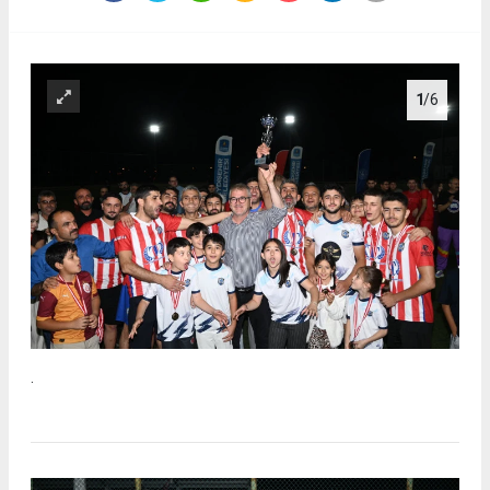
1
/6
.