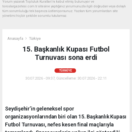
Yorum yazarak Topluluk Kuralları’nı kabul etmiş bulunuyor ve
toroslargazetesi.com.tr sitesine yaptığınız yorumunuzla ilgili doğrudan veya dolaylı
tüm sorumluluğu tek başınıza üstleniyorsunuz. Yazılan tüm yorumlardan site
yönetimi hiçbir şekilde sorumlu tutulamaz.
Anasayfa
Türkiye
15. Başkanlık Kupası Futbol
Turnuvası sona erdi
TÜRKIYE
30.07.2026 - 09:37, Güncelleme: 30.07.2026 - 22:11
Seydişehir’in geleneksel spor
organizasyonlarından biri olan 15. Başkanlık Kupası
Futbol Turnuvası, nefes kesen final maçlarıyla