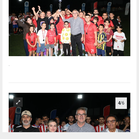
.
4
/6