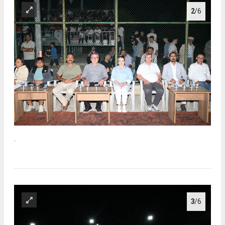
2
/6
.
3
/6