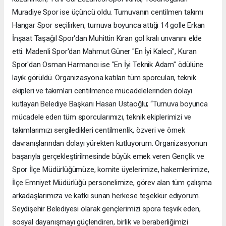
Muradiye Spor ise üçüncü oldu. Turnuvanın centilmen takımı
Hangar Spor seçilirken, turnuva boyunca attığı 14 golle Erkan
İnşaat Taşağıl Spor'dan Muhittin Kıran gol kralı unvanını elde
etti. Madenli Spor'dan Mahmut Güner "En İyi Kaleci", Kuran
Spor'dan Osman Harmancı ise "En İyi Teknik Adam" ödülüne
layık görüldü. Organizasyona katılan tüm sporcuları, teknik
ekipleri ve takımları centilmence mücadelelerinden dolayı
kutlayan Belediye Başkanı Hasan Ustaoğlu; “Turnuva boyunca
mücadele eden tüm sporcularımızı, teknik ekiplerimizi ve
takımlarımızı sergiledikleri centilmenlik, özveri ve örnek
davranışlarından dolayı yürekten kutluyorum. Organizasyonun
başarıyla gerçekleştirilmesinde büyük emek veren Gençlik ve
Spor İlçe Müdürlüğümüze, komite üyelerimize, hakemlerimize,
İlçe Emniyet Müdürlüğü personelimize, görev alan tüm çalışma
arkadaşlarımıza ve katkı sunan herkese teşekkür ediyorum.
Seydişehir Belediyesi olarak gençlerimizi spora teşvik eden,
sosyal dayanışmayı güçlendiren, birlik ve beraberliğimizi