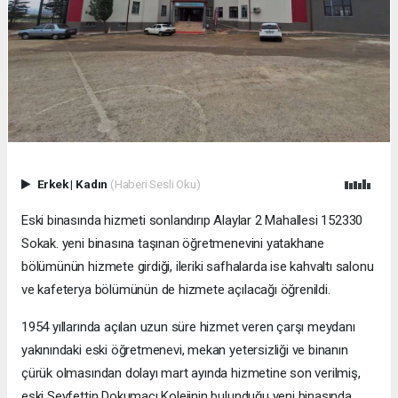
Erkek
|
Kadın
(Haberi Sesli Oku)
Eski binasında hizmeti sonlandırıp Alaylar 2 Mahallesi 152330
Sokak. yeni binasına taşınan öğretmenevini yatakhane
bölümünün hizmete girdiği, ileriki safhalarda ise kahvaltı salonu
ve kafeterya bölümünün de hizmete açılacağı öğrenildi.
1954 yıllarında açılan uzun süre hizmet veren çarşı meydanı
yakınındaki eski öğretmenevi, mekan yetersizliği ve binanın
çürük olmasından dolayı mart ayında hizmetine son verilmiş,
eski Seyfettin Dokumacı Kolejinin bulunduğu yeni binasında