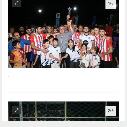
1
/6
.
2
/6