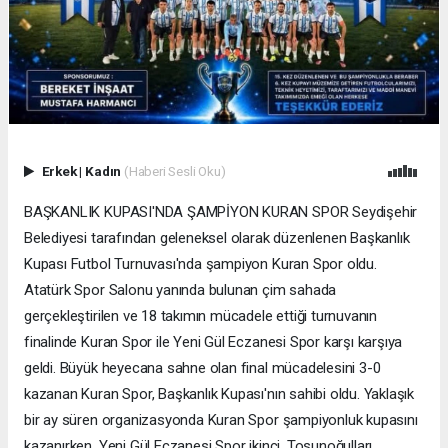
Erkek
|
Kadın
(Haberi Sesli Oku)
BAŞKANLIK KUPASI'NDA ŞAMPİYON KURAN SPOR Seydişehir
Belediyesi tarafından geleneksel olarak düzenlenen Başkanlık
Kupası Futbol Turnuvası'nda şampiyon Kuran Spor oldu.
Atatürk Spor Salonu yanında bulunan çim sahada
gerçekleştirilen ve 18 takımın mücadele ettiği turnuvanın
finalinde Kuran Spor ile Yeni Gül Eczanesi Spor karşı karşıya
geldi. Büyük heyecana sahne olan final mücadelesini 3-0
kazanan Kuran Spor, Başkanlık Kupası'nın sahibi oldu. Yaklaşık
bir ay süren organizasyonda Kuran Spor şampiyonluk kupasını
kazanırken, Yeni Gül Eczanesi Spor ikinci, Tosunoğulları