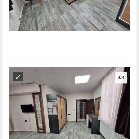
.
4
/4