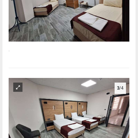
.
3
/4