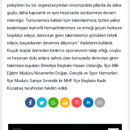
pekiştiren bu tür organizasyonları önümüzdeki yıllarda da daha
güçlü, daha kapsamlı ve aynı heyecanla sürdürmeye devam
edeceğiz. Turnuvamıza katılan tüm takımlarımıza, bizleri yalnız
bırakmayan kıymetli hemşehrilerimize ve emeği geçen herkese
teşekkür ediyor, dereceye giren takımlarımızı gönülden tebrik
ediyor, başarılarının devamını diliyorum." ifadelerini kullandı.
Küçük-büyük demeden binlerce sporseverin takip ettiği, coşku
ve heyecan dolu anlara sahne olan turnuvada dereceye giren
takımlara kupaları; Belediye Başkanı Hasan Ustaoğlu, İlçe Milli
Eğitim Müdürü Nizamettin Doğan, Gençlik ve Spor Hizmetleri
İlçe Müdürü Saniye Sevindik ile MHP İlçe Başkanı Kadir
Kocabaş tarafından takdim edildi.