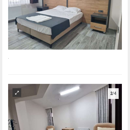
.
2
/4