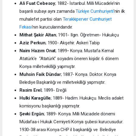
Ali Fuat Cebesoy
; 1882- İstanbul. Milli Mücadele’nin
başarılı subayı aynı zamanda
Türkiye Cumhuriyeti
'nin ilk
muhalefet partisi olan
Terakkiperver Cumhuriyet
Fırkası
'nın kurucularındandır.
Mithat Şakir Altan
; 1901- Ilgın. Öğretmen- Hukukçu
Aziz Perkun
; 1900- Akşehir. Askeri Tabip
Naim Hazım Onat
; 1899
-
Konya. Mustafa Kemal
Atatürk’e “Atatürk” soyadını öneren kişidir. 6 dönem
Konya milletvekilliği yapmıştır.
Muhsin Faik Dündar
; 1887- Konya. Doktor. Konya
Belediye Başkanlığı ve milletvekilliği yapmıştır.
Rasim Erel
; 1899- Ereğli
Hulki Karagülle
; 1889- Hadim. Hukukçu. Meclis adalet
komisyonu başkanlığı yapmıştır.
Şevki Ergün
; 1889- Konya. Milli Mücadele dönemi
Müdafaa-i Hukuk Cemiyeti Konya şubesi kurucusudur.
1930-38 arası Konya CHP il başkanlığı ve Belediye