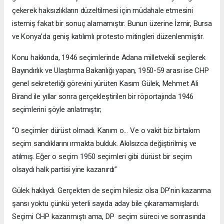
çekerek haksızlıkların düzeltilmesi için müdahale etmesini
istemiş fakat bir sonuç alamamıştır. Bunun üzerine İzmir, Bursa
ve Konya’da geniş katılımlı protesto mitingleri düzenlenmiştir.
Konu hakkında, 1946 seçimlerinde Adana milletvekili seçilerek
Bayındırlık ve Ulaştırma Bakanlığı yapan, 1950-59 arası ise CHP
genel sekreterliği görevini yürüten Kasım Gülek, Mehmet Ali
Birand ile yıllar sonra gerçekleştirilen bir röportajında 1946
seçimlerini şöyle anlatmıştır;
“O seçimler dürüst olmadı. Kanım o… Ve o vakit biz birtakım
seçim sandıklarını ırmakta bulduk. Akılsızca değiştirilmiş ve
atılmış. Eğer o seçim 1950 seçimleri gibi dürüst bir seçim
olsaydı halk partisi yine kazanırdı”
Gülek haklıydı. Gerçekten de seçim hilesiz olsa DP'nin kazanma
şansı yoktu çünkü yeterli sayıda aday bile çıkaramamışlardı.
Seçimi CHP kazanmıştı ama, DP seçim süreci ve sonrasında