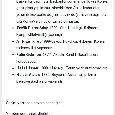
Başkanlığı yapmıştır. Başkanlığı döneminde ilk kez Konya
şehir planı yapılmıştır. Alâeddin’den Anıt'a kadar olan
yolun ilk kez parke döşenmesi, ilk doğumevinin açılması
gibi Konya’ya bir çok hizmeti olmuştur.
Tevfik Fikret Sılay
; 1890- Sille. Hukukçu. 5 dönem
Konya Milletvekilliği yapmıştır.
Ali Rıza Türel
; 1899-Üsküp. Hukukçu. 4 dönem Konya
milletvekilliği yapmıştır.
Fatin Gökmen
: 1877- Akseki. Kandilli Rasathanesi
kurucusudur.
Halis Ulusan
: 1888- Hukukçu. Tarım ve ticaret erbabıdır
Hulusi Alataş
: 1882- Beyşehir. Askeri tabip. İzmir
Belediye Başkanlığı yapmıştır.
Seçim yazılarına devam edeceğiz.
Yeniden görüşmek dileğiyle.