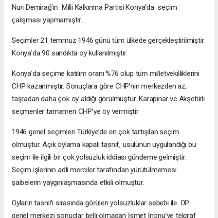
Nuri Demirağ’ın Milli Kalkınma Partisi Konya’da seçim
çalışması yapmamıştır.
Seçimler 21 temmuz 1946 günü tüm ülkede gerçekleştirilmiştir.
Konya’da 90 sandıkta oy kullanılmıştır.
Konya’da seçime katılım oranı %76 olup tüm milletvekilliklerini
CHP kazanmıştır. Sonuçlara göre CHP’nin merkezden az,
taşradan daha çok oy aldığı görülmüştür. Karapınar ve Akşehirli
seçmenler tamamen CHP’ye oy vermiştir.
1946 genel seçimleri Türkiye’de en çok tartışılan seçim
olmuştur. Açık oylama kapalı tasnif, usulünün uygulandığı bu
seçim ile ilgili bir çok yolsuzluk iddiası gündeme gelmiştir.
Seçim işlerinin adli merciler tarafından yürütülmemesi
şaibelerin yaygınlaşmasında etkili olmuştur.
Oyların tasnifi sırasında görülen yolsuzluklar sebebi ile DP
genel merkezi sonuçlar belli olmadan İsmet İnönü’ye telgraf