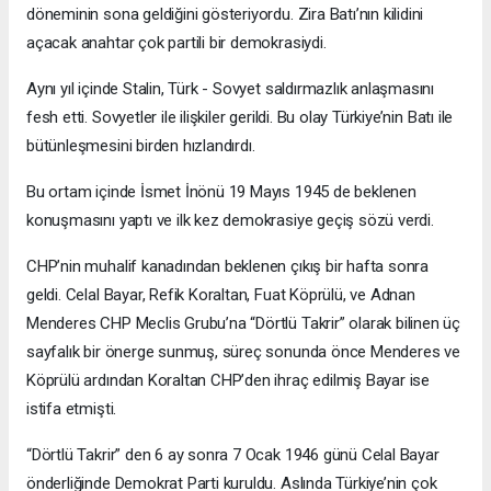
döneminin sona geldiğini gösteriyordu. Zira Batı’nın kilidini
açacak anahtar çok partili bir demokrasiydi.
Aynı yıl içinde Stalin, Türk - Sovyet saldırmazlık anlaşmasını
fesh etti. Sovyetler ile ilişkiler gerildi. Bu olay Türkiye’nin Batı ile
bütünleşmesini birden hızlandırdı.
Bu ortam içinde İsmet İnönü 19 Mayıs 1945 de beklenen
konuşmasını yaptı ve ilk kez demokrasiye geçiş sözü verdi.
CHP’nin muhalif kanadından beklenen çıkış bir hafta sonra
geldi. Celal Bayar, Refik Koraltan, Fuat Köprülü, ve Adnan
Menderes CHP Meclis Grubu’na “Dörtlü Takrir” olarak bilinen üç
sayfalık bir önerge sunmuş, süreç sonunda önce Menderes ve
Köprülü ardından Koraltan CHP’den ihraç edilmiş Bayar ise
istifa etmişti.
“Dörtlü Takrir” den 6 ay sonra 7 Ocak 1946 günü Celal Bayar
önderliğinde Demokrat Parti kuruldu. Aslında Türkiye’nin çok