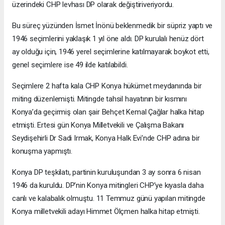
üzerindeki CHP levhası DP olarak değiştiriveriyordu.
Bu süreç yüzünden İsmet İnönü beklenmedik bir süpriz yaptı ve
1946 seçimlerini yaklaşık 1 yıl öne aldı. DP kurulalı henüz dört
ay olduğu için, 1946 yerel seçimlerine katılmayarak boykot etti,
genel seçimlere ise 49 ilde katılabildi.
Seçimlere 2 hafta kala CHP Konya hükümet meydanında bir
miting düzenlemişti. Mitingde tahsil hayatının bir kısmını
Konya’da geçirmiş olan şair Behçet Kemal Çağlar halka hitap
etmişti. Ertesi gün Konya Milletvekili ve Çalışma Bakanı
Seydişehirli Dr Sadi Irmak, Konya Halk Evi’nde CHP adına bir
konuşma yapmıştı.
Konya DP teşkilatı, partinin kuruluşundan 3 ay sonra 6 nisan
1946 da kuruldu. DP’nin Konya mitingleri CHP’ye kıyasla daha
canlı ve kalabalık olmuştu. 11 Temmuz günü yapılan mitingde
Konya milletvekili adayı Himmet Ölçmen halka hitap etmişti.