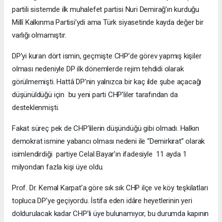
partili sistemde ilk muhalefet partisi Nuri Demirağ’ın kurduğu
Millî Kalkınma Partisi’ydi ama Türk siyasetinde kayda değer bir
varlığı olmamıştır.
DP'yi kuran dört ismin, geçmişte CHP’de görev yapmış kişiler
olması nedeniyle DP ilk dönemlerde rejim tehdidi olarak
görülmemişti. Hattâ DP’nin yalnızca bir kaç ilde şube açacağı
düşünüldüğü için bu yeni parti CHP’liler tarafından da
desteklenmişti.
Fakat süreç pek de CHP’lilerin düşündüğü gibi olmadı. Halkın
demokrat ismine yabancı olması nedeni ile “Demirkırat” olarak
isimlendirdiği partiye Celal Bayar’ın ifadesiyle 11 ayda 1
milyondan fazla kişi üye oldu.
Prof. Dr. Kemal Karpat’a göre sık sık CHP ilçe ve köy teşkilatları
topluca DP’ye geçiyordu. İstifa eden idâre heyetlerinin yeri
doldurulacak kadar CHP’li üye bulunamıyor, bu durumda kapının