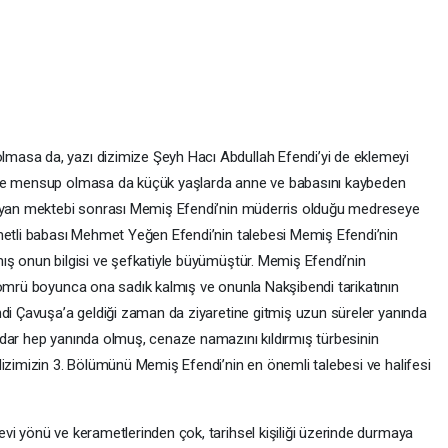
masa da, yazı dizimize Şeyh Hacı Abdullah Efendi’yi de eklemeyi
eye mensup olmasa da küçük yaşlarda anne ve babasını kaybeden
ıbyan mektebi sonrası Memiş Efendi’nin müderris olduğu medreseye
metli babası Mehmet Yeğen Efendi’nin talebesi Memiş Efendi’nin
ş onun bilgisi ve şefkatiyle büyümüştür. Memiş Efendi’nin
 ömrü boyunca ona sadık kalmış ve onunla Nakşibendi tarikatının
ndi Çavuşa’a geldiği zaman da ziyaretine gitmiş uzun süreler yanında
dar hep yanında olmuş, cenaze namazını kıldırmış türbesinin
dizimizin 3. Bölümünü Memiş Efendi’nin en önemli talebesi ve halifesi
vi yönü ve kerametlerinden çok, tarihsel kişiliği üzerinde durmaya