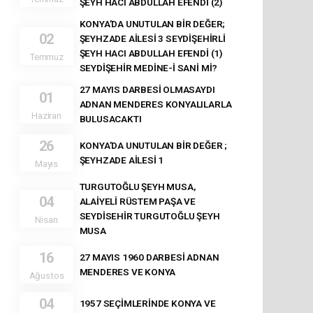
ŞEYH HACI ABDULLAH EFENDİ (2)
KONYA’DA UNUTULAN BİR DEĞER;
02
ŞEYHZADE AİLESİ 3 SEYDİŞEHİRLİ
ŞEYH HACI ABDULLAH EFENDİ (1)
Temmuz
SEYDİŞEHİR MEDİNE-İ SANİ Mİ?
27 MAYIS DARBESİ OLMASAYDI
01
ADNAN MENDERES KONYALILARLA
Haziran
BULUSACAKTI
26
KONYA’DA UNUTULAN BİR DEĞER ;
ŞEYHZADE AİLESİ 1
Mayıs
TURGUTOĞLU ŞEYH MUSA,
04
ALAİYELİ RÜSTEM PAŞA VE
SEYDİSEHİR TURGUTOĞLU ŞEYH
Nisan
MUSA
16
27 MAYIS 1960 DARBESİ ADNAN
MENDERES VE KONYA
Ağustos
04
1957 SEÇİMLERİNDE KONYA VE