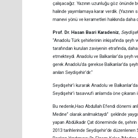
çalışacağız. Yazının uzunluğu göz önünde bul
halinde yayımlamaya karar verdik. (Yazının s
manevi yönü ve kerametleri hakkında daha deta
Prof. Dr. Hasan Basri Karadeniz
,
Seydişeh
"Anadolu Türk şehirlerinin inkişafında şeyh v
tarafından kurulan zaviyenin etrafında, dah
etmekteydi. Anadolu ve Balkanlar’da şeyh ve
gerek Anadolu’da gerekse Balkanlar’da şeyh 
anılan Seydişehir’dir."
Seydişehir’i kurarak Anadolu ve Balkanlar’da
Seydişehir’i tasavvufi anlamda öne çıkaran i
Bu nedenle,Hacı Abdullah Efendi dönemi anla
Medine” olarak anılmaktaydı” şeklinde yaygın
yapan Abdülkadir Çat döneminde de, şehrin t
2013 tarihlerinde Seydişehir’de düzenlenen S