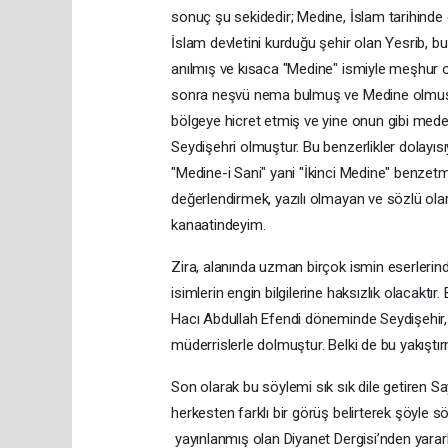
sonuç şu sekidedir; Medine, İslam tarihinde öz
İslam devletini kurduğu şehir olan Yesrib, b
anılmış ve kısaca "Medine" ismiyle meşhur o
sonra neşvü nema bulmuş ve Medine olmuşs
bölgeye hicret etmiş ve yine onun gibi mede
Seydişehri olmuştur. Bu benzerlikler dolayısıy
"Medine-i Sani" yani "İkinci Medine" benzetmes
değerlendirmek, yazılı olmayan ve sözlü olar
kanaatindeyim.
Zira, alanında uzman birçok ismin eserlerinde
isimlerin engin bilgilerine haksızlık olacaktı
Hacı Abdullah Efendi döneminde Seydişehir, 
müderrislerle dolmuştur. Belki de bu yakıştı
Son olarak bu söylemi sık sık dile getiren S
herkesten farklı bir görüş belirterek şöyle
yayınlanmış olan Diyanet Dergisi’nden yararl