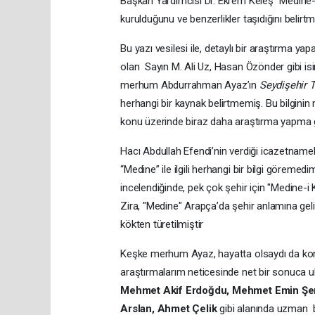
Başkan Yardımcısı Dr. Ekrem Keleş “Medine-i
kurulduğunu ve benzerlikler taşıdığını belirtmi
Bu yazı vesilesi ile, detaylı bir araştırma ya
olan Sayın M. Ali Uz, Hasan Özönder gibi isim
merhum Abdurrahman Ayaz’ın
Seydişehir T
herhangi bir kaynak belirtmemiş. Bu bilginin
konu üzerinde biraz daha araştırma yapma 
Hacı Abdullah Efendi’nin verdiği icazetname
“Medine” ile ilgili herhangi bir bilgi göremedi
incelendiğinde, pek çok şehir için "Medine-i 
Zira, "Medine" Arapça’da şehir anlamına geli
kökten türetilmiştir
Keşke merhum Ayaz, hayatta olsaydı da konu
araştırmalarım neticesinde net bir sonuca u
Mehmet Akif Erdoğdu, Mehmet Emin Şen, 
Arslan, Ahmet Çelik
gibi alanında uzman b