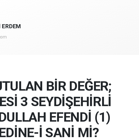
l ERDEM
.com
TULAN BİR DEĞER;
Sİ 3 SEYDİŞEHİRLİ
DULLAH EFENDİ (1)
DİNE-İ SANİ Mİ?