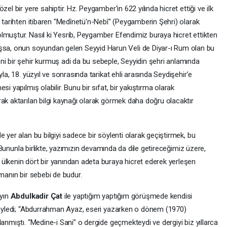
el bir yere sahiptir. Hz. Peygamber'in 622 yılında hicret ettiği ve ilk
u tarihten itibaren "Medînetü'n-Nebî" (Peygamberin Şehri) olarak
lmuştur. Nasıl ki Yesrib, Peygamber Efendimiz buraya hicret ettikten
a, onun soyundan gelen Seyyid Harun Veli de Diyar-ı Rum olan bu
ni bir şehir kurmuş adi da bu sebeple, Seyyidin şehri anlamında
la, 18. yüzyıl ve sonrasında tarikat ehli arasında Seydişehir’e
i yapılmış olabilir. Bunu bir sıfat, bir yakıştırma olarak
ak aktarılan bilgi kaynağı olarak görmek daha doğru olacaktır
 yer alan bu bilgiyi sadece bir söylenti olarak geçiştirmek, bu
r. Bununla birlikte, yazımızın devamında da dile getireceğimiz üzere,
ülkenin dört bir yanından adeta buraya hicret ederek yerleşen
rmanın bir sebebi de budur.
ayın
Abdulkadir Çat
ile yaptığım yaptığım görüşmede kendisi
 söyledi; “Abdurrahman Ayaz, eseri yazarken o dönem (1970)
anmıştı. “Medine-i Sani” o dergide geçmekteydi ve dergiyi biz yıllarca