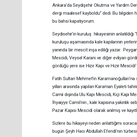
Ankara’da Seydişehir Okutma ve Yardım Der
dergi maalesef kayboldu” dedi. Bu bilgiden 
bu bahsi kapatıyorum.
Seydisehir’in kuruluş hikayesinin anlatıldığı
kuruluşu aşamasında kale kapılarının yerlerin
yanında bir mescit inşa ediliği yazar. Peyga
Mescidi, Veysel Karani ve diğer evliyarı görd
gördüğü yere ise Hızır Kapı ve Hızır Mescidi’ n
Fatih Sultan Mehmet’in Karamanoğulları’na
yılları arasında yapılan Karaman Eyaleti tah
Camii dışında Ulu Kapı Mescidi, Kiçi Kapı Me
İhyaiyye Camii’nin , kale kapısına yakınlık se
Pazar Kapısı Mescidi olarak anılmış ve kayıt
Sizlere bu hikayeyi neden anlattığımı soracak
bugün Şeyh Hacı Abdullah Efendi’nin türbesi