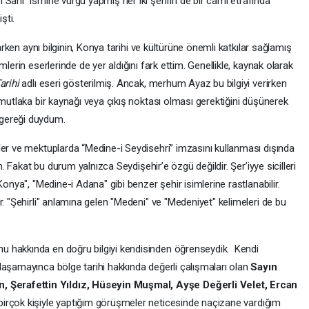
 Sani” ismine vurgu yapmış her iki şehrin de bir cami etrafında
şti.
parken aynı bilginin, Konya tarihi ve kültürüne önemli katkılar sağlamış
lerin eserlerinde de yer aldığını fark ettim. Genellikle, kaynak olarak
arihi
adlı eseri gösterilmiş. Ancak, merhum Ayaz bu bilgiyi verirken
 mutlaka bir kaynağı veya çıkış noktası olması gerektiğini düşünerek
gereği duydum.
ler ve mektuplarda “Medine-i Seydisehri” imzasını kullanması dışında
m. Fakat bu durum yalnızca Seydişehir’e özgü değildir. Şer’iyye sicilleri
Konya", "Medine-i Adana" gibi benzer şehir isimlerine rastlanabilir.
r. "Şehirli" anlamına gelen "Medeni" ve "Medeniyet" kelimeleri de bu
 hakkında en doğru bilgiyi kendisinden öğrenseydik. Kendi
laşamayınca bölge tarihi hakkında değerli çalışmaları olan
Sayın
Şerafettin Yıldız, Hüseyin Muşmal, Ayşe Değerli Velet, Ercan
irçok kişiyle yaptığım görüşmeler neticesinde naçizane vardığım