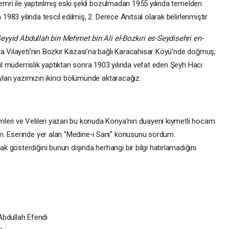
 emri ile yaptırılmış eski şekli bozulmadan 1955 yılında temelden
 1983 yılında tescil edilmiş, 2. Derece Anıtsal olarak belirlenmiştir.
eyyid Abdullah bin Mehmet bin Ali el-Bozkıri es-Seydisehri en-
ya Vilayeti’nin Bozkır Kazası’na bağlı Karacahisar Köyü’nde doğmuş;
yıl müderrislik yaptıktan sonra 1903 yılında vefat eden Şeyh Hacı
yları yazımızın ikinci bölümünde aktaracağız.
leri ve Velileri yazarı bu konuda Konya'nın duayeni kıymetli hocam
m. Eserinde yer alan "Medine-i Sani" konusunu sordum.
 gösterdiğini bunun dışında herhangi bir bilgi hatırlamadığını
Abdullah Efendi