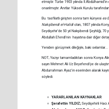
etmiştir. Türbe 1903 yılında II.Abdülhamid’in
onarılmıştır. Anıtlar Yüksek Kurulu tarafından
Bu tasfilatlı girişten sonra tam künyesi
es-S
Nakşibendi el-Halidi
olan, 1807 yılında Kon
Seydişehir’de 50 yıl Nakşibendi Şeyhliği, 70 
Abdullah Efendi’nin hayatına dair diğer deta
Yeniden görüşmek dileğiyle, baki selamlar....
NOT; Yazıyı tamamladıktan sonra Konya Alim
sayın Mehmet Ali Uz Beyefendi'ye de ulaştı
Abdurrahman Ayaz'ın eserinden alarak kaynak
söyledi.
YARARLANILAN KAYNAKLAR
Şerafettin YILDIZ;
Seydişehirli Hacı 