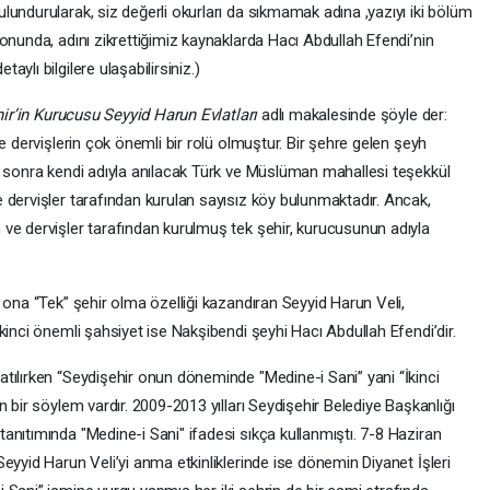
undurularak, siz değerli okurları da sıkmamak adına ,yazıyı iki bölüm
onunda, adını zikrettiğimiz kaynaklarda Hacı Abdullah Efendi’nin
ylı bilgilere ulaşabilirsiniz.)
ir’in Kurucusu Seyyid Harun Evlatları
adlı makalesinde şöyle der:
e dervişlerin çok önemli bir rolü olmuştur. Bir şehre gelen şeyh
a sonra kendi adıyla anılacak Türk ve Müslüman mahallesi teşekkül
 dervişler tarafından kurulan sayısız köy bulunmaktadır. Ancak,
ve dervişler tarafından kurulmuş tek şehir, kurucusunun adıyla
 ona “Tek” şehir olma özelliği kazandıran Seyyid Harun Veli,
kinci önemli şahsiyet ise Nakşibendi şeyhi Hacı Abdullah Efendi’dir.
tılırken “Seydişehir onun döneminde "Medine-i Sani” yani “İkinci
 bir söylem vardır. 2009-2013 yılları Seydişehir Belediye Başkanlığı
anıtımında "Medine-i Sani" ifadesi sıkça kullanmıştı. 7-8 Haziran
eyyid Harun Veli’yi anma etkinliklerinde ise dönemin Diyanet İşleri