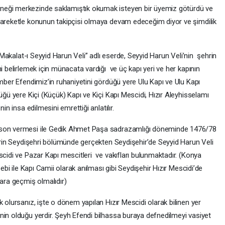
neği merkezinde saklamıştık okumak isteyen bir üyemiz götürdü ve
hareketle konunun takipçisi olmaya devam edeceğim diyor ve şimdilik
 “Makalat-ı Seyyid Harun Veli” adlı eserde, Seyyid Harun Veli’nin şehrin
i belirlemek için münacata vardığı ve üç kapı yeri ve her kapının
mber Efendimiz’in ruhaniyetini gördüğü yere Ulu Kapı ve Ulu Kapı
üğü yere Kiçi (Küçük) Kapı ve Kiçi Kapı Mescidi, Hızır Aleyhisselamı
in insa edilmesini emrettiği anlatılır.
 son vermesi ile Gedik Ahmet Paşa sadrazamlığı döneminde 1476/78
ririn Seydişehri bölümünde gerçekten Seydişehir’de Seyyid Harun Veli
scidi ve Pazar Kapı mescitleri ve vakıfları bulunmaktadır. (Konya
bebi ile Kapı Camii olarak anılması gibi Seydişehir Hızır Mescidi’de
lara geçmiş olmalıdır)
 olursanız, işte o dönem yapılan Hızır Mescidi olarak bilinen yer
nin olduğu yerdir. Şeyh Efendi bilhassa buraya defnedilmeyi vasiyet