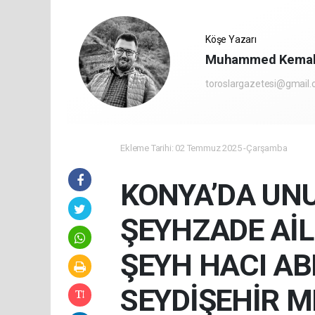
Köşe Yazarı
Muhammed Kema
toroslargazetesi@gmail
Ekleme Tarihi: 02 Temmuz 2025 -Çarşamba
KONYA’DA UNU
ŞEYHZADE AİLE
ŞEYH HACI AB
SEYDİŞEHİR ME