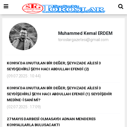
Muhammed Kemal ERDEM
toroslargazetesi@gmail.com
KONYA’DA UNUTULAN BİR DEĞER; ŞEYHZADE AİLESİ 3
SEYDŞEHİRLİ ŞEYH HACI ABDULLAH EFENDİ (2)
(09.07.2025 : 10:44)
KONYA’DA UNUTULAN BİR DEĞER; ŞEYHZADE AİLESİ 3
SEYDİŞEHİRLİ ŞEYH HACI ABDULLAH EFENDİ (1) SEYDİŞEHİR
MEDİNE-İ SANİ Mİ?
(02.07.2025 : 17:09)
27 MAYIS DARBESİ OLMASAYDI ADNAN MENDERES
KONYALILARLA BULUSACAKTI