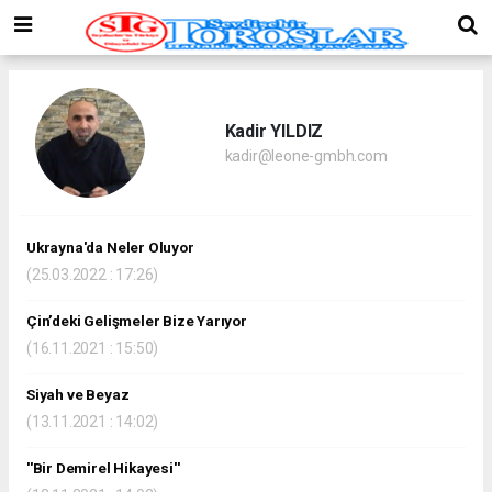
Kadir YILDIZ
kadir@leone-gmbh.com
Ukrayna'da Neler Oluyor
(25.03.2022 : 17:26)
Çin’deki Gelişmeler Bize Yarıyor
(16.11.2021 : 15:50)
Siyah ve Beyaz
(13.11.2021 : 14:02)
''Bir Demirel Hikayesi''