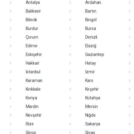
Antalya
Ardahan
Balıkesir
Bartın
Bilecik
Bingöl
Burdur
Bursa
Çorum
Denizli
Edirne
Elazığ
Eskişehir
Gaziantep
Hakkari
Hatay
İstanbul
İzmir
Karaman
Kars
Kırıkkale
Kırşehir
Konya
Kütahya
Mardin
Mersin
Nevşehir
Niğde
Rize
Sakarya
Sinop
Sivas