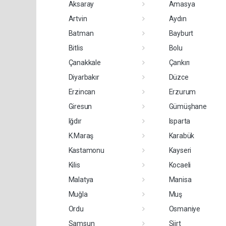
Aksaray
Amasya
Artvin
Aydın
Batman
Bayburt
Bitlis
Bolu
Çanakkale
Çankırı
Diyarbakır
Düzce
Erzincan
Erzurum
Giresun
Gümüşhane
Iğdır
Isparta
K.Maraş
Karabük
Kastamonu
Kayseri
Kilis
Kocaeli
Malatya
Manisa
Muğla
Muş
Ordu
Osmaniye
Samsun
Siirt