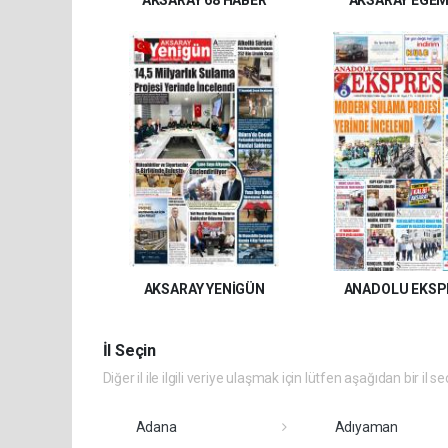
AKSARAY YENİGÜN
ANADOLU EKSP
İl Seçin
Diğer il ile ilgili veriye ulaşmak için lütfen aşağıdan bir il se
Adana
Adıyaman