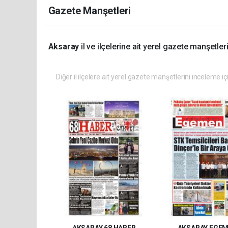
Gazete Manşetleri
Aksaray
il ve ilçelerine ait yerel gazete manşetleri
Diğer il ilçelere ait yerel gazete manşetlerini inceleme iç
AKSARAY 68 HABER
AKSARAY EGE