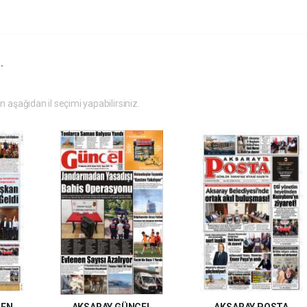
.
in aşağıdan il seçimi yapabilirsiniz.
MEN
AKSARAY GÜNCEL
AKSARAY POSTA