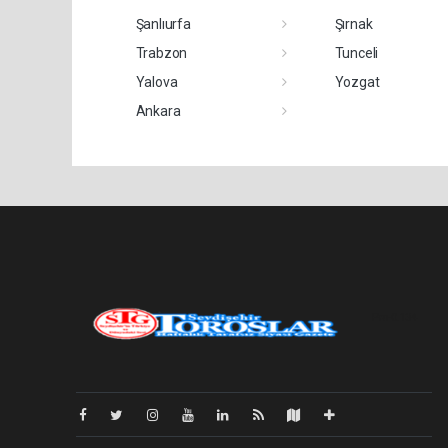
Şanlıurfa
Şırnak
Trabzon
Tunceli
Yalova
Yozgat
Ankara
Pro-0.134