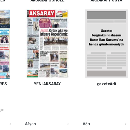
RES
YENİ AKSARAY
gazeteAdi
çin
Afyon
Ağrı