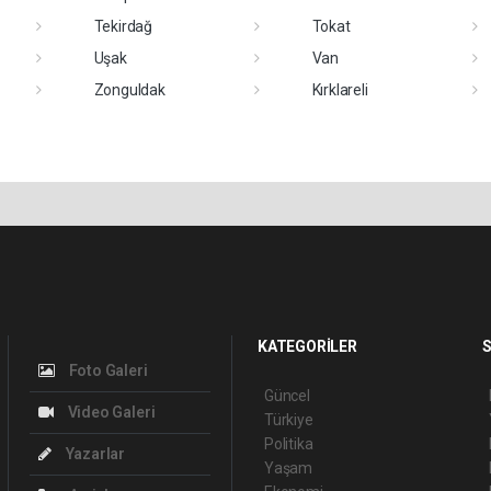
Tekirdağ
Tokat
Uşak
Van
Zonguldak
Kırklareli
KATEGORİLER
S
Foto Galeri
Güncel
Video Galeri
Türkiye
Politika
Yazarlar
Yaşam