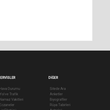
ERVİSLER
DİĞER
Hava Durumu
Sitede Ara
Yol ve Trafik
Anketler
Namaz Vakitleri
Biyografiler
Eczaneler
Rüya Tabirleri