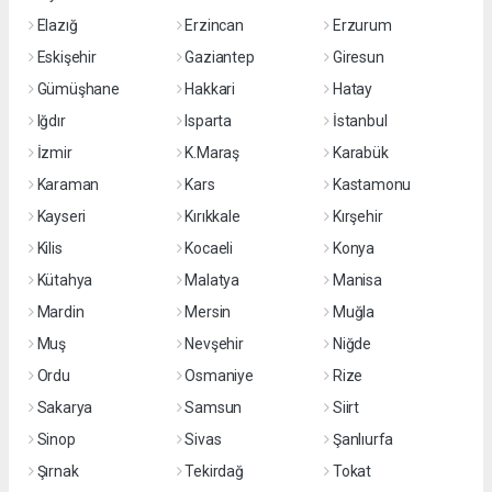
Elazığ
Erzincan
Erzurum
Eskişehir
Gaziantep
Giresun
Gümüşhane
Hakkari
Hatay
Iğdır
Isparta
İstanbul
İzmir
K.Maraş
Karabük
Karaman
Kars
Kastamonu
Kayseri
Kırıkkale
Kırşehir
Kilis
Kocaeli
Konya
Kütahya
Malatya
Manisa
Mardin
Mersin
Muğla
Muş
Nevşehir
Niğde
Ordu
Osmaniye
Rize
Sakarya
Samsun
Siirt
Sinop
Sivas
Şanlıurfa
Şırnak
Tekirdağ
Tokat