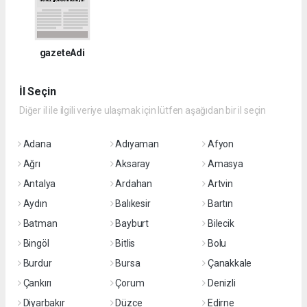
gazeteAdi
İl Seçin
Diğer il ile ilgili veriye ulaşmak için lütfen aşağıdan bir il seçin
Adana
Adıyaman
Afyon
Ağrı
Aksaray
Amasya
Antalya
Ardahan
Artvin
Aydın
Balıkesir
Bartın
Batman
Bayburt
Bilecik
Bingöl
Bitlis
Bolu
Burdur
Bursa
Çanakkale
Çankırı
Çorum
Denizli
Diyarbakır
Düzce
Edirne