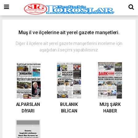
Muş
il ve ilçelerine ait yerel gazete manşetleri.
Diğer il ilçelere ait yerel gazete manşetlerini inceleme için
aşağıdan il seçimi yapabilirsiniz.
ALPARSLAN
BULANIK
MUŞ ŞARK
DİYARI
BİLİCAN
HABER