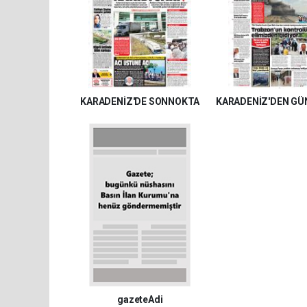
KARADENİZ'DE SONNOKTA
KARADENİZ'DEN GÜ
gazeteAdi