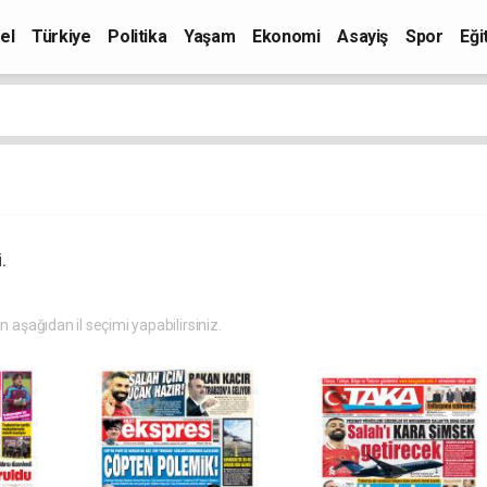
el
Türkiye
Politika
Yaşam
Ekonomi
Asayiş
Spor
Eği
.
in aşağıdan il seçimi yapabilirsiniz.