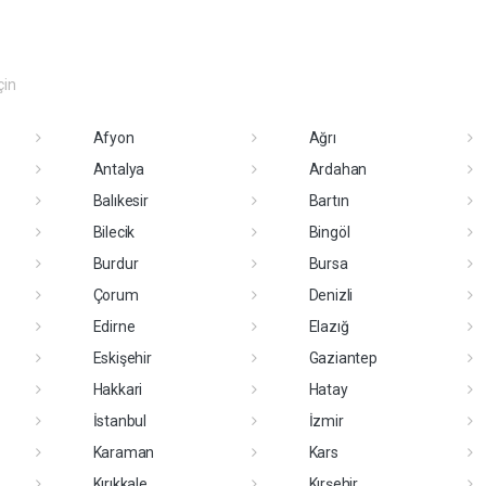
çin
Afyon
Ağrı
Antalya
Ardahan
Balıkesir
Bartın
Bilecik
Bingöl
Burdur
Bursa
Çorum
Denizli
Edirne
Elazığ
Eskişehir
Gaziantep
Hakkari
Hatay
İstanbul
İzmir
Karaman
Kars
Kırıkkale
Kırşehir