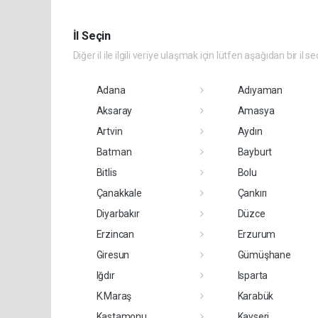
İl Seçin
Diğer il ile ilgili veriye ulaşmak için lütfen aşağıdan bir il se
Adana
Adıyaman
Aksaray
Amasya
Artvin
Aydın
Batman
Bayburt
Bitlis
Bolu
Çanakkale
Çankırı
Diyarbakır
Düzce
Erzincan
Erzurum
Giresun
Gümüşhane
Iğdır
Isparta
K.Maraş
Karabük
Kastamonu
Kayseri