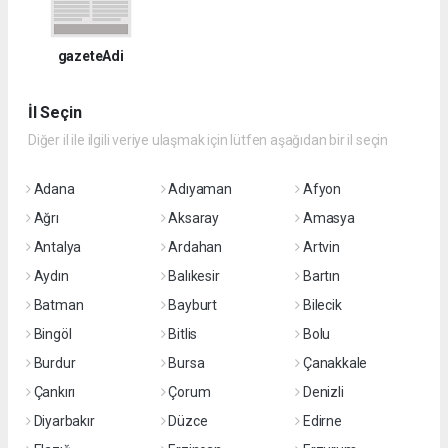
gazeteAdi
İl Seçin
Diğer il ile ilgili veriye ulaşmak için lütfen aşağıdan bir il seçin
Adana
Adıyaman
Afyon
Ağrı
Aksaray
Amasya
Antalya
Ardahan
Artvin
Aydın
Balıkesir
Bartın
Batman
Bayburt
Bilecik
Bingöl
Bitlis
Bolu
Burdur
Bursa
Çanakkale
Çankırı
Çorum
Denizli
Diyarbakır
Düzce
Edirne