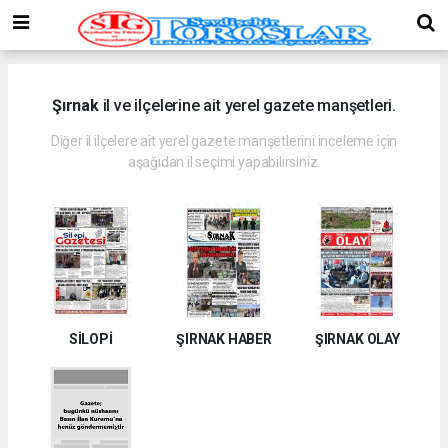
Şırnak
il ve ilçelerine ait yerel gazete manşetleri.
Diğer il ilçelere ait yerel gazete manşetlerini inceleme için
aşağıdan il seçimi yapabilirsiniz.
SİLOPİ
ŞIRNAK HABER
ŞIRNAK OLAY