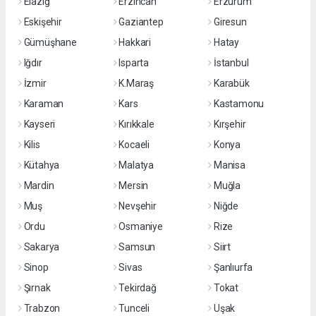
Elazığ
Erzincan
Erzurum
Eskişehir
Gaziantep
Giresun
Gümüşhane
Hakkari
Hatay
Iğdır
Isparta
İstanbul
İzmir
K.Maraş
Karabük
Karaman
Kars
Kastamonu
Kayseri
Kırıkkale
Kırşehir
Kilis
Kocaeli
Konya
Kütahya
Malatya
Manisa
Mardin
Mersin
Muğla
Muş
Nevşehir
Niğde
Ordu
Osmaniye
Rize
Sakarya
Samsun
Siirt
Sinop
Sivas
Şanlıurfa
Şırnak
Tekirdağ
Tokat
Trabzon
Tunceli
Uşak