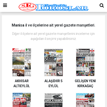
Manisa
il ve ilçelerine ait yerel gazete manşetleri.
Diğer il ilçelere ait yerel gazete manşetlerini inceleme için
aşağıdan il seçimi yapabilirsiniz.
AKHİSAR
ALAŞEHİR 5
GELİŞEN YENİ
ALTIEYLÜL
EYLÜL
KIRKAĞAÇ