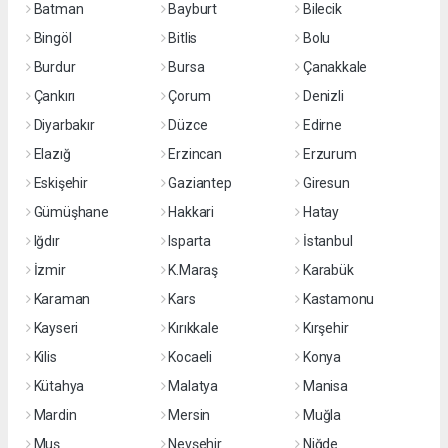
Batman
Bayburt
Bilecik
Bingöl
Bitlis
Bolu
Burdur
Bursa
Çanakkale
Çankırı
Çorum
Denizli
Diyarbakır
Düzce
Edirne
Elazığ
Erzincan
Erzurum
Eskişehir
Gaziantep
Giresun
Gümüşhane
Hakkari
Hatay
Iğdır
Isparta
İstanbul
İzmir
K.Maraş
Karabük
Karaman
Kars
Kastamonu
Kayseri
Kırıkkale
Kırşehir
Kilis
Kocaeli
Konya
Kütahya
Malatya
Manisa
Mardin
Mersin
Muğla
Muş
Nevşehir
Niğde