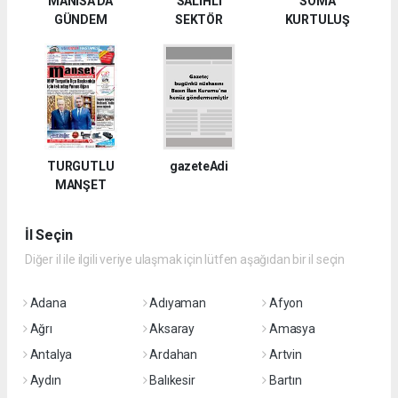
MANİSA'DA
SALİHLİ
SOMA
GÜNDEM
SEKTÖR
KURTULUŞ
TURGUTLU
gazeteAdi
MANŞET
İl Seçin
Diğer il ile ilgili veriye ulaşmak için lütfen aşağıdan bir il seçin
Adana
Adıyaman
Afyon
Ağrı
Aksaray
Amasya
Antalya
Ardahan
Artvin
Aydın
Balıkesir
Bartın