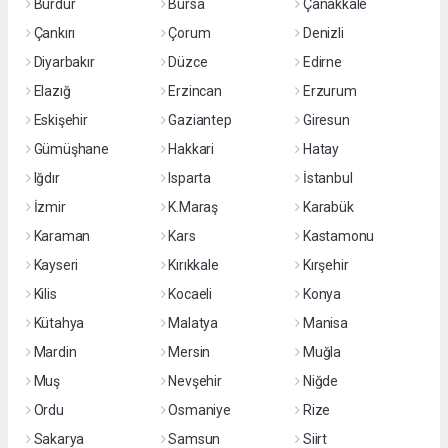
Burdur
Bursa
Çanakkale
Çankırı
Çorum
Denizli
Diyarbakır
Düzce
Edirne
Elazığ
Erzincan
Erzurum
Eskişehir
Gaziantep
Giresun
Gümüşhane
Hakkari
Hatay
Iğdır
Isparta
İstanbul
İzmir
K.Maraş
Karabük
Karaman
Kars
Kastamonu
Kayseri
Kırıkkale
Kırşehir
Kilis
Kocaeli
Konya
Kütahya
Malatya
Manisa
Mardin
Mersin
Muğla
Muş
Nevşehir
Niğde
Ordu
Osmaniye
Rize
Sakarya
Samsun
Siirt