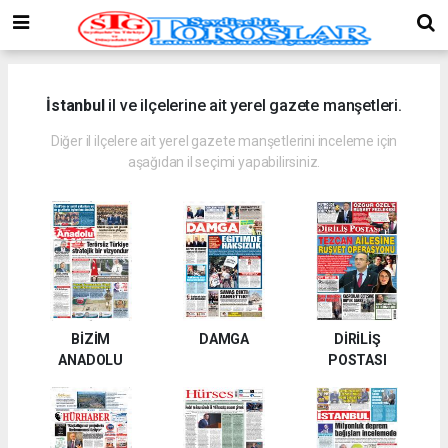
İstanbul
il ve ilçelerine ait yerel gazete manşetleri.
Diğer il ilçelere ait yerel gazete manşetlerini inceleme için
aşağıdan il seçimi yapabilirsiniz.
BİZİM
DAMGA
DİRİLİŞ
ANADOLU
POSTASI