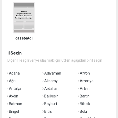
gazeteAdi
İl Seçin
Diğer il ile ilgili veriye ulaşmak için lütfen aşağıdan bir il seçin
Adana
Adıyaman
Afyon
Ağrı
Aksaray
Amasya
Antalya
Ardahan
Artvin
Aydın
Balıkesir
Bartın
Batman
Bayburt
Bilecik
Bingöl
Bitlis
Bolu