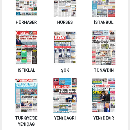
HÜRHABER
HÜRSES
İSTANBUL
İSTİKLAL
ŞOK
TÜNAYDIN
TÜRKİYE'DE
YENİ ÇAĞRI
YENİ DEVİR
YENİÇAĞ