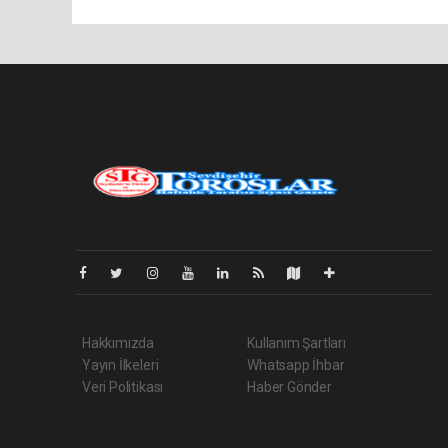
Pro-0.136
Hakkımızda
Kullanım Şartları
Yayın İlkeleri
Whatsapp İhbar
Veri Politikası
Haber Gönder