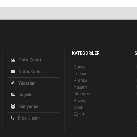
KATEGORİLER
S
Foto Galeri
Güncel
Video Galeri
Türkiye
Politika
Yazarlar
Yaşam
Ekonomi
Arşivler
Asayiş
Künyemiz
Spor
Eğitim
Bize Ulaşın