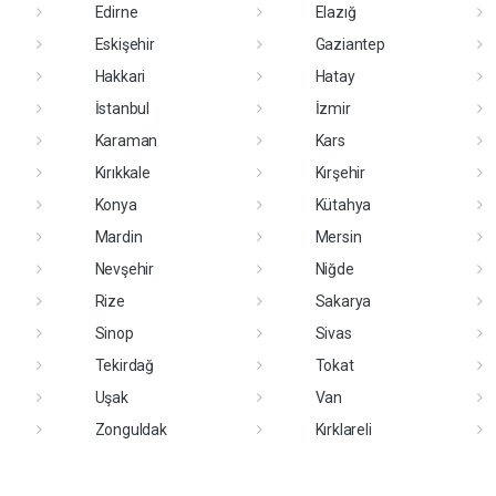
Edirne
Elazığ
Eskişehir
Gaziantep
Hakkari
Hatay
İstanbul
İzmir
Karaman
Kars
Kırıkkale
Kırşehir
Konya
Kütahya
Mardin
Mersin
Nevşehir
Niğde
Rize
Sakarya
Sinop
Sivas
Tekirdağ
Tokat
Uşak
Van
Zonguldak
Kırklareli