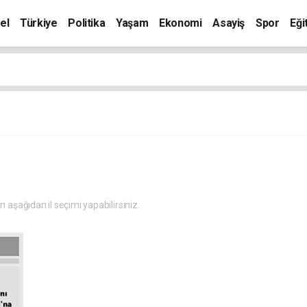
el
Türkiye
Politika
Yaşam
Ekonomi
Asayiş
Spor
Eği
in aşağıdan il seçimi yapabilirsiniz.