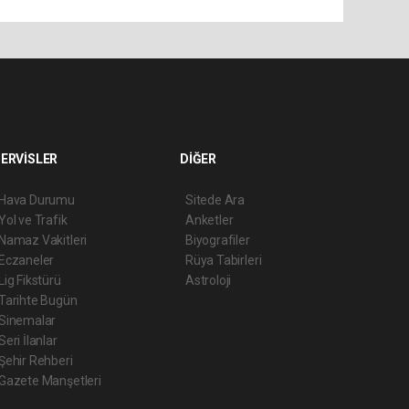
ERVİSLER
DİĞER
Hava Durumu
Sitede Ara
Yol ve Trafik
Anketler
Namaz Vakitleri
Biyografiler
Eczaneler
Rüya Tabirleri
Lig Fikstürü
Astroloji
Tarihte Bugün
Sinemalar
Seri İlanlar
Şehir Rehberi
Gazete Manşetleri