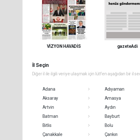
VİZYON HAVADİS
gazeteAdi
İl Seçin
Diğer il ile ilgili veriye ulaşmak için lütfen aşağıdan bir il se
Adana
Adıyaman
Aksaray
Amasya
Artvin
Aydın
Batman
Bayburt
Bitlis
Bolu
Çanakkale
Çankırı