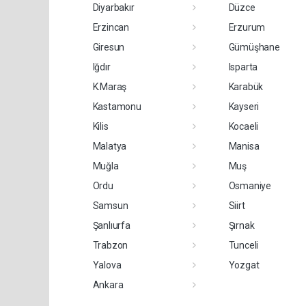
Diyarbakır
Düzce
Erzincan
Erzurum
Giresun
Gümüşhane
Iğdır
Isparta
K.Maraş
Karabük
Kastamonu
Kayseri
Kilis
Kocaeli
Malatya
Manisa
Muğla
Muş
Ordu
Osmaniye
Samsun
Siirt
Şanlıurfa
Şırnak
Trabzon
Tunceli
Yalova
Yozgat
Ankara