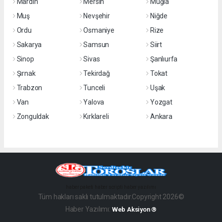
Mardin
Mersin
Muğla
Muş
Nevşehir
Niğde
Ordu
Osmaniye
Rize
Sakarya
Samsun
Siirt
Sinop
Sivas
Şanlıurfa
Şırnak
Tekirdağ
Tokat
Trabzon
Tunceli
Uşak
Van
Yalova
Yozgat
Zonguldak
Kırklareli
Ankara
haber paketi
haber scripti
haber yazılımı
Tüm hakları saklı tutulmaktadır.Copyright 2026©
Haber Yazılımı:
Web Aksiyon ®