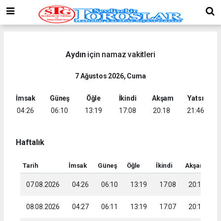
Aydın
için namaz vakitleri
7 Ağustos 2026, Cuma
İmsak
Güneş
Öğle
İkindi
Akşam
Yatsı
04:26
06:10
13:19
17:08
20:18
21:46
Haftalık
Tarih
İmsak
Güneş
Öğle
İkindi
Akşam
Ya
07.08.2026
04:26
06:10
13:19
17:08
20:18
2
08.08.2026
04:27
06:11
13:19
17:07
20:17
2