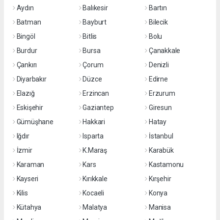
Aydın
Balıkesir
Bartın
Batman
Bayburt
Bilecik
Bingöl
Bitlis
Bolu
Burdur
Bursa
Çanakkale
Çankırı
Çorum
Denizli
Diyarbakır
Düzce
Edirne
Elazığ
Erzincan
Erzurum
Eskişehir
Gaziantep
Giresun
Gümüşhane
Hakkari
Hatay
Iğdır
Isparta
İstanbul
İzmir
K.Maraş
Karabük
Karaman
Kars
Kastamonu
Kayseri
Kırıkkale
Kırşehir
Kilis
Kocaeli
Konya
Kütahya
Malatya
Manisa