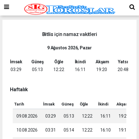
Bitlis
için namaz vakitleri
9 Ağustos 2026, Pazar
İmsak
Güneş
Öğle
İkindi
Akşam
Yatsı
03:29
05:13
12:22
16:11
19:20
20:48
Haftalık
Tarih
İmsak
Güneş
Öğle
İkindi
Akşam
Ya
09.08.2026
03:29
05:13
12:22
16:11
19:20
2
10.08.2026
03:31
05:14
12:22
16:10
19:19
2