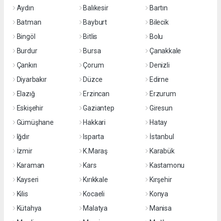
Aydın
Balıkesir
Bartın
Batman
Bayburt
Bilecik
Bingöl
Bitlis
Bolu
Burdur
Bursa
Çanakkale
Çankırı
Çorum
Denizli
Diyarbakır
Düzce
Edirne
Elazığ
Erzincan
Erzurum
Eskişehir
Gaziantep
Giresun
Gümüşhane
Hakkari
Hatay
Iğdır
Isparta
İstanbul
İzmir
K.Maraş
Karabük
Karaman
Kars
Kastamonu
Kayseri
Kırıkkale
Kırşehir
Kilis
Kocaeli
Konya
Kütahya
Malatya
Manisa