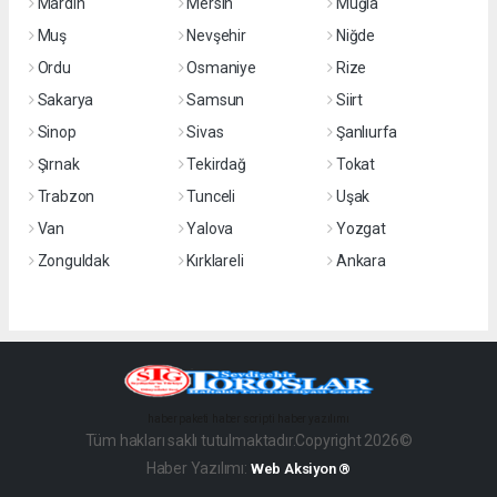
Mardin
Mersin
Muğla
Muş
Nevşehir
Niğde
Ordu
Osmaniye
Rize
Sakarya
Samsun
Siirt
Sinop
Sivas
Şanlıurfa
Şırnak
Tekirdağ
Tokat
Trabzon
Tunceli
Uşak
Van
Yalova
Yozgat
Zonguldak
Kırklareli
Ankara
haber paketi
haber scripti
haber yazılımı
Tüm hakları saklı tutulmaktadır.Copyright 2026©
Haber Yazılımı:
Web Aksiyon ®