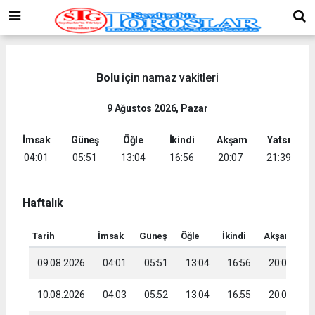
Bolu
için namaz vakitleri
9 Ağustos 2026, Pazar
İmsak
Güneş
Öğle
İkindi
Akşam
Yatsı
04:01
05:51
13:04
16:56
20:07
21:39
Haftalık
Tarih
İmsak
Güneş
Öğle
İkindi
Akşam
Ya
09.08.2026
04:01
05:51
13:04
16:56
20:07
2
10.08.2026
04:03
05:52
13:04
16:55
20:06
2