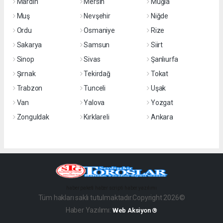
Mardin
Mersin
Muğla
Muş
Nevşehir
Niğde
Ordu
Osmaniye
Rize
Sakarya
Samsun
Siirt
Sinop
Sivas
Şanlıurfa
Şırnak
Tekirdağ
Tokat
Trabzon
Tunceli
Uşak
Van
Yalova
Yozgat
Zonguldak
Kırklareli
Ankara
haber paketi
haber scripti
haber yazılımı
Tüm hakları saklı tutulmaktadır.Copyright 2026©
Haber Yazılımı:
Web Aksiyon ®