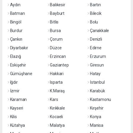
Aydın
Balıkesir
Bartın
Batman
Bayburt
Bilecik
Bingöl
Bitlis
Bolu
Burdur
Bursa
Çanakkale
Çankırı
Çorum
Denizli
Diyarbakır
Düzce
Edirne
Elazığ
Erzincan
Erzurum
Eskişehir
Gaziantep
Giresun
Gümüşhane
Hakkari
Hatay
Iğdır
Isparta
İstanbul
İzmir
K.Maraş
Karabük
Karaman
Kars
Kastamonu
Kayseri
Kırıkkale
Kırşehir
Kilis
Kocaeli
Konya
Kütahya
Malatya
Manisa