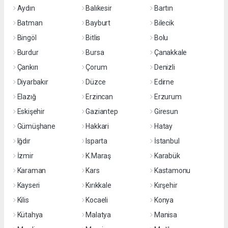
Aydın
Balıkesir
Bartın
Batman
Bayburt
Bilecik
Bingöl
Bitlis
Bolu
Burdur
Bursa
Çanakkale
Çankırı
Çorum
Denizli
Diyarbakır
Düzce
Edirne
Elazığ
Erzincan
Erzurum
Eskişehir
Gaziantep
Giresun
Gümüşhane
Hakkari
Hatay
Iğdır
Isparta
İstanbul
İzmir
K.Maraş
Karabük
Karaman
Kars
Kastamonu
Kayseri
Kırıkkale
Kırşehir
Kilis
Kocaeli
Konya
Kütahya
Malatya
Manisa