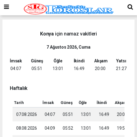
Konya
için namaz vakitleri
7 Ağustos 2026, Cuma
İmsak
Güneş
Öğle
İkindi
Akşam
Yatsı
04:07
05:51
13:01
16:49
20:00
21:27
Haftalık
Tarih
İmsak
Güneş
Öğle
İkindi
Akşam
Ya
07.08.2026
04:07
05:51
13:01
16:49
20:00
2
08.08.2026
04:09
05:52
13:01
16:49
19:59
2