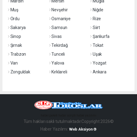
Mardin
Mersin
Muğla
Muş
Nevşehir
Niğde
Ordu
Osmaniye
Rize
Sakarya
Samsun
Siirt
Sinop
Sivas
Şanlıurfa
Şırnak
Tekirdağ
Tokat
Trabzon
Tunceli
Uşak
Van
Yalova
Yozgat
Zonguldak
Kırklareli
Ankara
haber paketi
haber scripti
haber yazılımı
Tüm hakları saklı tutulmaktadır.Copyright 2026©
Haber Yazılımı:
Web Aksiyon ®